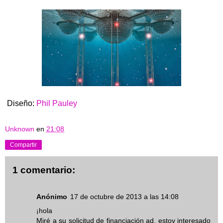
Diseño:
Phil Pauley
Unknown
en
21:08
Compartir
1 comentario:
Anónimo
17 de octubre de 2013 a las 14:08
¡hola
Miré a su solicitud de financiación ad, estoy interesado