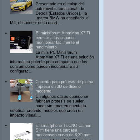
Presentado en el salón del
automóvil internacional de
Detroit (Estados Unidos), la
marca BMW ha enseñado el
M4, el sucesor de la cuart...
El minisforum AtomMan X7 Ti
permite a los usuarios
monitorear fácilmente el
rendimiento
La mini PC Minisforum
AtomMan X7 Ti es una solución
informática potente pero compacta que los
consumidores pueden incorporar a su
configurac...
Cubierta para prótesis de pierna
impresa en 3D de diseño
moderno
En algunos casos cuando se
fabrican protesis se suelen
hacer sin tener en cuenta la
estética, creando modelos que crean un
impacto visual,...
El smartphone TECNO Camon
Slim tiene una carcasa
monocasco curva de 6,39 mm.