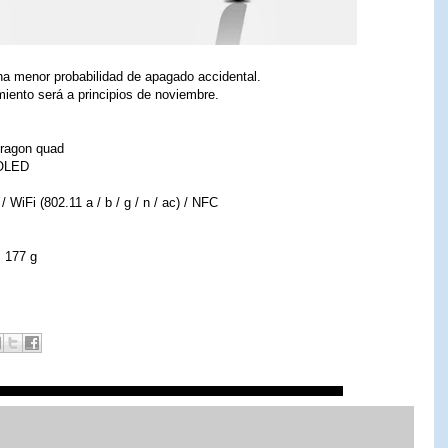
na menor probabilidad de apagado accidental.
iento será a principios de noviembre.
ragon quad
 P-OLED
WiFi (802.11 a / ​​b / g / n / ac) / NFC
: 177 g