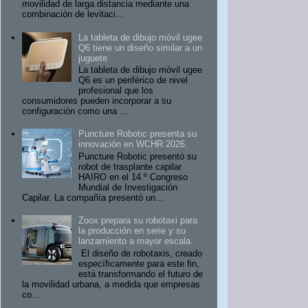
movilidad de larga distancia mediante una
combinación de levitaci...
La tableta de dibujo móvil ugee
Q6 tiene un diseño similar a un
juguete
La tableta de dibujo móvil ugee
Q6 es un periférico de nivel
profesional que los
consumidores pueden incorporar a su
configuración como una ...
Puncture Robotic presenta su
innovación en WCHR 2026.
Puncture Robotic presentó su
robot de trasplante capilar
HAIRO en el 14.º Congreso
Mundial de Investigación
Capilar. La compañía presentó un...
Zoox prepara su robotaxi para
la producción en serie y su
lanzamiento a mayor escala.
El diseño de robotaxis, creado
específicamente para este fin,
está transformando el futuro de
la movilidad urbana, a medida que empresas
co...