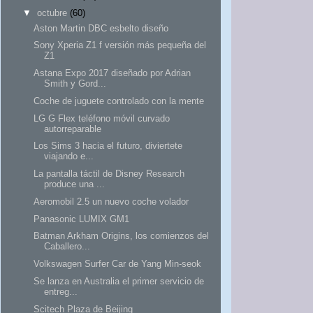
▼
octubre
(60)
Aston Martin DBC esbelto diseño
Sony Xperia Z1 f versión más pequeña del
Z1
Astana Expo 2017 diseñado por Adrian
Smith y Gord...
Coche de juguete controlado con la mente
LG G Flex teléfono móvil curvado
autorreparable
Los Sims 3 hacia el futuro, diviertete
viajando e...
La pantalla táctil de Disney Research
produce una ...
Aeromobil 2.5 un nuevo coche volador
Panasonic LUMIX GM1
Batman Arkham Origins, los comienzos del
Caballero...
Volkswagen Surfer Car de Yang Min-seok
Se lanza en Australia el primer servicio de
entreg...
Scitech Plaza de Beijing