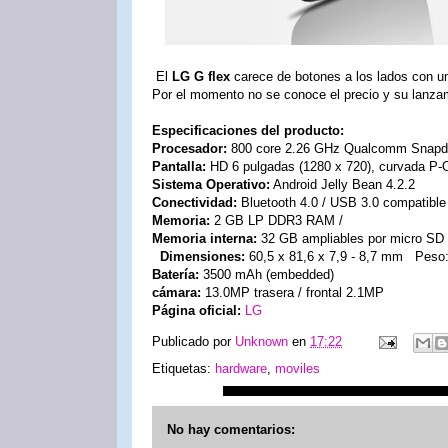
El
LG G flex
carece de botones a los lados con u
Por el momento no se conoce el precio y su lanzam
Especificaciones del producto:
Procesador:
800 core 2.26 GHz Qualcomm Snapd
Pantalla:
HD 6 pulgadas (1280 x 720), curvada
Sistema Operativo:
Android Jelly Bean 4.2.2
Conectividad:
Bluetooth 4.0 / USB 3.0 compatible / 
Memoria:
2 GB LP DDR3 RAM /
Memoria interna:
32 GB ampliables por micro SD
Dimensiones:
60,5 x 81,6 x 7,9 - 8,7 mm Peso
Batería:
3500 mAh (embedded)
cámara:
13.0MP trasera / frontal 2.1MP
Página oficial:
LG
Publicado por
Unknown
en
17:22
Etiquetas:
hardware
,
moviles
No hay comentarios: