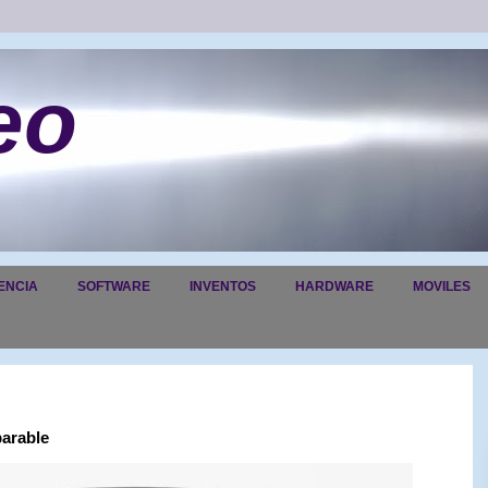
eo
ENCIA
SOFTWARE
INVENTOS
HARDWARE
MOVILES
parable