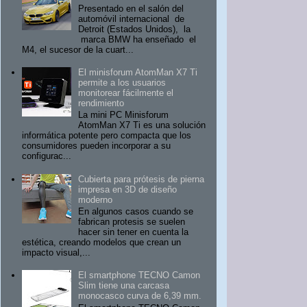
Presentado en el salón del
automóvil internacional de
Detroit (Estados Unidos), la
marca BMW ha enseñado el
M4, el sucesor de la cuart...
El minisforum AtomMan X7 Ti
permite a los usuarios
monitorear fácilmente el
rendimiento
La mini PC Minisforum
AtomMan X7 Ti es una solución
informática potente pero compacta que los
consumidores pueden incorporar a su
configurac...
Cubierta para prótesis de pierna
impresa en 3D de diseño
moderno
En algunos casos cuando se
fabrican protesis se suelen
hacer sin tener en cuenta la
estética, creando modelos que crean un
impacto visual,...
El smartphone TECNO Camon
Slim tiene una carcasa
monocasco curva de 6,39 mm.