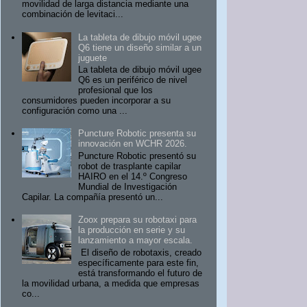
movilidad de larga distancia mediante una
combinación de levitaci...
La tableta de dibujo móvil ugee
Q6 tiene un diseño similar a un
juguete
La tableta de dibujo móvil ugee
Q6 es un periférico de nivel
profesional que los
consumidores pueden incorporar a su
configuración como una ...
Puncture Robotic presenta su
innovación en WCHR 2026.
Puncture Robotic presentó su
robot de trasplante capilar
HAIRO en el 14.º Congreso
Mundial de Investigación
Capilar. La compañía presentó un...
Zoox prepara su robotaxi para
la producción en serie y su
lanzamiento a mayor escala.
El diseño de robotaxis, creado
específicamente para este fin,
está transformando el futuro de
la movilidad urbana, a medida que empresas
co...