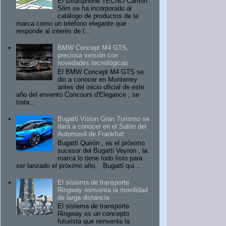
El smartphone TECNO Camon
Slim se ha incorporado al
catálogo de productos de la
marca como un teléfono elegante que
responde al interés de l...
BMW Concept M4 GTS,
preciosa versión con
novedades tecnológicas
El BMW Concept M4 GTS se
dio a conocer en Monterrey
antes del inicio oficial de este
año del envento Concours d'Elegance , se
trata...
Bugatti Vision Gran Turismo se
dará a conocer en el Salón del
Automovil de Frankfurt
Bugatti Quirón , es el próximo
sucesor del Bugatti Veyron , la
marca lo tiene todo listo para
ser lanzado el próximo año, Bugatti qui...
El sistema de transporte
Ringway reinventa la movilidad
de larga distancia.
El sistema de transporte
Ringway es un concepto
futurista que reinventa la