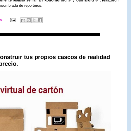
amente realista se llaman '
kodomoroid
®' y '
otonaroid
®' , realizaron
 asombrada de reporteros.
os:
onstruir tus propios cascos de realidad
precio.