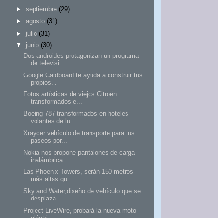
►
septiembre
(29)
►
agosto
(31)
►
julio
(31)
▼
junio
(30)
Dos androides protagonizan un programa
de televisi...
Google Cardboard te ayuda a construir tus
propios...
Fotos artísticas de viejos Citroën
transformados e...
Boeing 787 transformados en hoteles
volantes de lu...
Xraycer vehículo de transporte para tus
paseos por...
Nokia nos propone pantalones de carga
inalámbrica
Las Phoenix Towers, serán 150 metros
más altas qu...
Sky and Water,diseño de vehículo que se
desplaza ...
Project LiveWire, probará la nueva moto
eléctri...