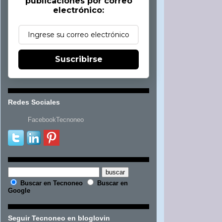
publicaciones por correo
electrónico:
Suscribirse
Redes Sociales
FacebookTecnoneo
Buscar en Tecnoneo
Buscar en
Google
Seguir Tecnoneo en bloglovin