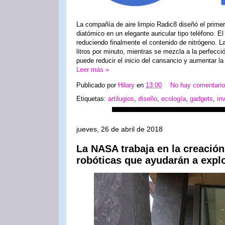
La compañía de aire limpio Radic8 diseñó el primer
diatómico en un elegante auricular tipo teléfono. E
reduciendo finalmente el contenido de nitrógeno. 
litros por minuto, mientras se mezcla a la perfecc
puede reducir el inicio del cansancio y aumentar la
Leer más »
Publicado por
Hilary
en
13:00
No hay comentari
Etiquetas:
artilugios
,
diseño
,
ecología
,
gadgets
,
in
jueves, 26 de abril de 2018
La NASA trabaja en la creación
robóticas que ayudarán a expl