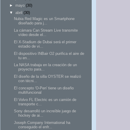
►
mayo
(30)
▼
abril
(30)
Nubia Red Magic es un Smartphone
diseñado para j...
La cámara Can Stream Live transmite
vídeo desde el...
El X-Stadium de Dubai será el primer
estadio de vi...
El dispositivo INBair O2 purifica el aire de
tu en...
La NASA trabaja en la creación de un
proyecto para...
El diseño de la silla OYSTER se realizó
con técni...
El concepto 'O-Pen' tiene un diseño
multifuncional
El Volvo FL Electric es un camión de
transporte c...
Sony desarrolló un increíble juego de
hockey de ai...
Joseph Company International ha
conseguido el enfr...