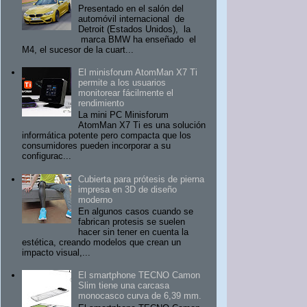
Presentado en el salón del
automóvil internacional de
Detroit (Estados Unidos), la
marca BMW ha enseñado el
M4, el sucesor de la cuart...
El minisforum AtomMan X7 Ti
permite a los usuarios
monitorear fácilmente el
rendimiento
La mini PC Minisforum
AtomMan X7 Ti es una solución
informática potente pero compacta que los
consumidores pueden incorporar a su
configurac...
Cubierta para prótesis de pierna
impresa en 3D de diseño
moderno
En algunos casos cuando se
fabrican protesis se suelen
hacer sin tener en cuenta la
estética, creando modelos que crean un
impacto visual,...
El smartphone TECNO Camon
Slim tiene una carcasa
monocasco curva de 6,39 mm.