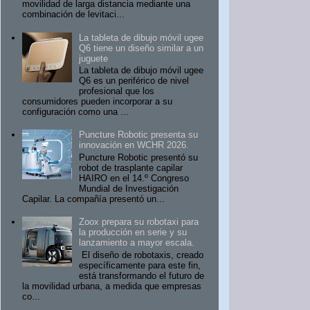
movilidad de larga distancia mediante una
combinación de levitaci...
La tableta de dibujo móvil ugee
Q6 tiene un diseño similar a un
juguete
La tableta de dibujo móvil ugee
Q6 es un periférico de nivel
profesional que los
consumidores pueden incorporar a su
configuración como una ...
Puncture Robotic presenta su
innovación en WCHR 2026.
Puncture Robotic presentó su
robot de trasplante capilar
HAIRO en el 14.º Congreso
Mundial de Investigación
Capilar. La compañía presentó un...
Zoox prepara su robotaxi para
la producción en serie y su
lanzamiento a mayor escala.
El diseño de robotaxis, creado
específicamente para este fin,
está transformando el futuro de
la movilidad urbana, a medida que empresas
co...