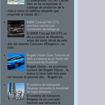
El smartphone TECNO Camon
Slim se ha incorporado al
catálogo de productos de la
marca como un teléfono elegante que
responde al interés de l...
BMW Concept M4 GTS,
preciosa versión con
novedades tecnológicas
El BMW Concept M4 GTS se
dio a conocer en Monterrey
antes del inicio oficial de este
año del envento Concours d'Elegance , se
trata...
Bugatti Vision Gran Turismo se
dará a conocer en el Salón del
Automovil de Frankfurt
Bugatti Quirón , es el próximo
sucesor del Bugatti Veyron , la
marca lo tiene todo listo para
ser lanzado el próximo año, Bugatti qui...
El sistema de transporte
Ringway reinventa la movilidad
de larga distancia.
El sistema de transporte
Ringway es un concepto
futurista que reinventa la