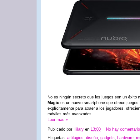
No es ningún secreto que los juegos son un éxito 
Magic
es un nuevo smartphone que ofrece juegos se
explícitamente para atraer a los jugadores, ofrecie
móviles más avanzados.
Leer más »
Publicado por
Hilary
en
13:00
No hay comentari
Etiquetas:
artilugios
,
diseño
,
gadgets
,
hardware
,
mo