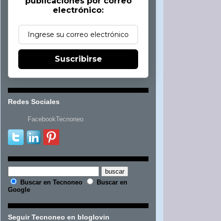
publicaciones por correo
electrónico:
Suscribirse
Redes Sociales
FacebookTecnoneo
Buscar en Tecnoneo
Buscar en
Google
Seguir Tecnoneo en bloglovin