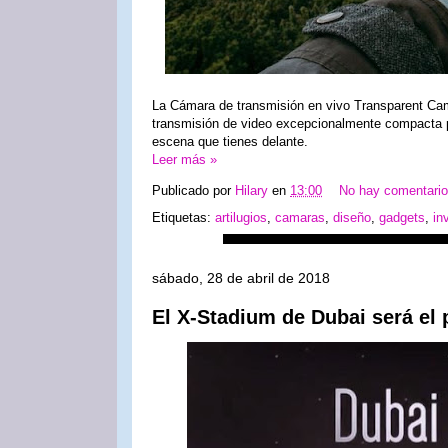
La Cámara de transmisión en vivo Transparent C
transmisión de video excepcionalmente compacta p
escena que tienes delante.
Leer más »
Publicado por
Hilary
en
13:00
No hay comentari
Etiquetas:
artilugios
,
camaras
,
diseño
,
gadgets
,
in
sábado, 28 de abril de 2018
El X-Stadium de Dubai será el