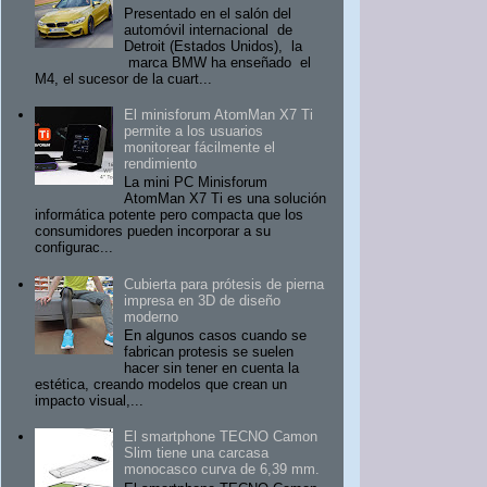
Presentado en el salón del
automóvil internacional de
Detroit (Estados Unidos), la
marca BMW ha enseñado el
M4, el sucesor de la cuart...
El minisforum AtomMan X7 Ti
permite a los usuarios
monitorear fácilmente el
rendimiento
La mini PC Minisforum
AtomMan X7 Ti es una solución
informática potente pero compacta que los
consumidores pueden incorporar a su
configurac...
Cubierta para prótesis de pierna
impresa en 3D de diseño
moderno
En algunos casos cuando se
fabrican protesis se suelen
hacer sin tener en cuenta la
estética, creando modelos que crean un
impacto visual,...
El smartphone TECNO Camon
Slim tiene una carcasa
monocasco curva de 6,39 mm.