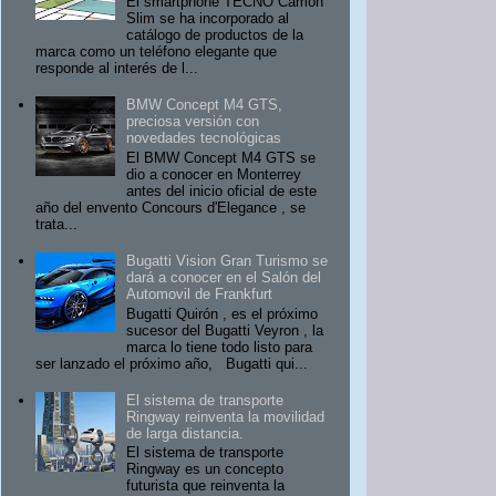
El smartphone TECNO Camon
Slim se ha incorporado al
catálogo de productos de la
marca como un teléfono elegante que
responde al interés de l...
BMW Concept M4 GTS,
preciosa versión con
novedades tecnológicas
El BMW Concept M4 GTS se
dio a conocer en Monterrey
antes del inicio oficial de este
año del envento Concours d'Elegance , se
trata...
Bugatti Vision Gran Turismo se
dará a conocer en el Salón del
Automovil de Frankfurt
Bugatti Quirón , es el próximo
sucesor del Bugatti Veyron , la
marca lo tiene todo listo para
ser lanzado el próximo año, Bugatti qui...
El sistema de transporte
Ringway reinventa la movilidad
de larga distancia.
El sistema de transporte
Ringway es un concepto
futurista que reinventa la