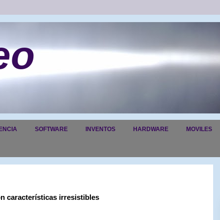
eo
ENCIA
SOFTWARE
INVENTOS
HARDWARE
MOVILES
características irresistibles