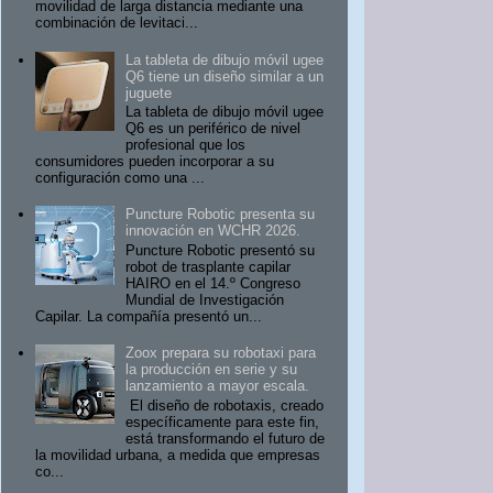
movilidad de larga distancia mediante una
combinación de levitaci...
La tableta de dibujo móvil ugee
Q6 tiene un diseño similar a un
juguete
La tableta de dibujo móvil ugee
Q6 es un periférico de nivel
profesional que los
consumidores pueden incorporar a su
configuración como una ...
Puncture Robotic presenta su
innovación en WCHR 2026.
Puncture Robotic presentó su
robot de trasplante capilar
HAIRO en el 14.º Congreso
Mundial de Investigación
Capilar. La compañía presentó un...
Zoox prepara su robotaxi para
la producción en serie y su
lanzamiento a mayor escala.
El diseño de robotaxis, creado
específicamente para este fin,
está transformando el futuro de
la movilidad urbana, a medida que empresas
co...