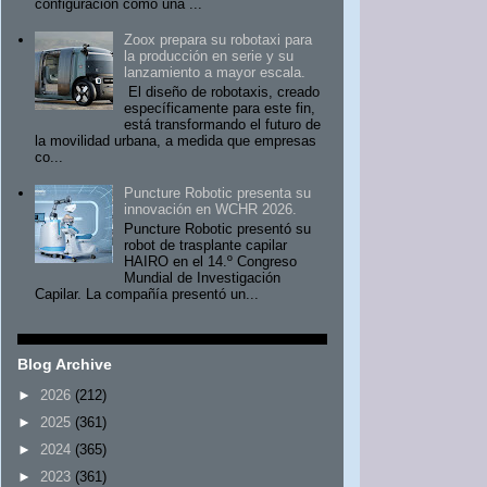
configuración como una ...
Zoox prepara su robotaxi para
la producción en serie y su
lanzamiento a mayor escala.
El diseño de robotaxis, creado
específicamente para este fin,
está transformando el futuro de
la movilidad urbana, a medida que empresas
co...
Puncture Robotic presenta su
innovación en WCHR 2026.
Puncture Robotic presentó su
robot de trasplante capilar
HAIRO en el 14.º Congreso
Mundial de Investigación
Capilar. La compañía presentó un...
Blog Archive
►
2026
(212)
►
2025
(361)
►
2024
(365)
►
2023
(361)