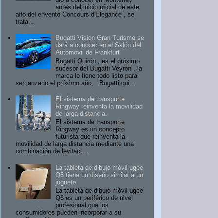
antes del inicio oficial de este
año del envento Concours d'Elegance , se
trata...
Bugatti Vision Gran Turismo se
dará a conocer en el Salón del
Automovil de Frankfurt
Bugatti Quirón , es el próximo
sucesor del Bugatti Veyron , la
marca lo tiene todo listo para
ser lanzado el próximo año, Bugatti qui...
El sistema de transporte
Ringway reinventa la movilidad
de larga distancia.
El sistema de transporte
Ringway es un concepto
futurista que reinventa la
movilidad de larga distancia mediante una
combinación de levitaci...
La tableta de dibujo móvil ugee
Q6 tiene un diseño similar a un
juguete
La tableta de dibujo móvil ugee
Q6 es un periférico de nivel
profesional que los
consumidores pueden incorporar a su