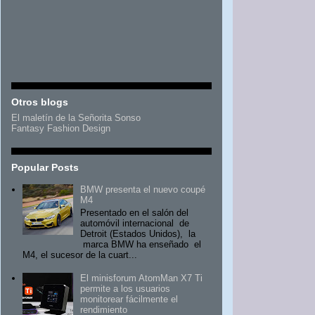
Otros blogs
El maletín de la Señorita Sonso
Fantasy Fashion Design
Popular Posts
BMW presenta el nuevo coupé
M4
Presentado en el salón del
automóvil internacional de
Detroit (Estados Unidos), la
marca BMW ha enseñado el
M4, el sucesor de la cuart...
El minisforum AtomMan X7 Ti
permite a los usuarios
monitorear fácilmente el
rendimiento