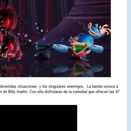
ivertidas situaciones, y los singulares enemigos. La banda sonora a
de Billy martin. Con ella disfrutaras de la variedad que ofrecen las 47