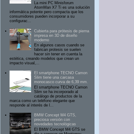
La mini PC Minisforum
AtomMan X7 Ti es una solución
informática potente pero compacta que los
consumidores pueden incorporar a su
configurac...
Cubierta para prótesis de pierna
impresa en 3D de diseño
moderno
En algunos casos cuando se
fabrican protesis se suelen
hacer sin tener en cuenta la
estética, creando modelos que crean un
impacto visual,...
El smartphone TECNO Camon
Slim tiene una carcasa
monocasco curva de 6,39 mm.
El smartphone TECNO Camon
Slim se ha incorporado al
catálogo de productos de la
marca como un teléfono elegante que
responde al interés de l...
BMW Concept M4 GTS,
preciosa versión con
novedades tecnológicas
El BMW Concept M4 GTS se
dio a conocer en Monterrey