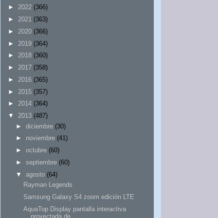
►
2022
(366)
►
2021
(363)
►
2020
(366)
►
2019
(364)
►
2018
(360)
►
2017
(358)
►
2016
(365)
►
2015
(357)
►
2014
(364)
▼
2013
(487)
►
diciembre
(30)
►
noviembre
(41)
►
octubre
(60)
►
septiembre
(60)
▼
agosto
(64)
Rayman Legends
Samsung Galaxy S4 zoom edición LTE
AquaTop Display pantalla interactiva
proyectada de...