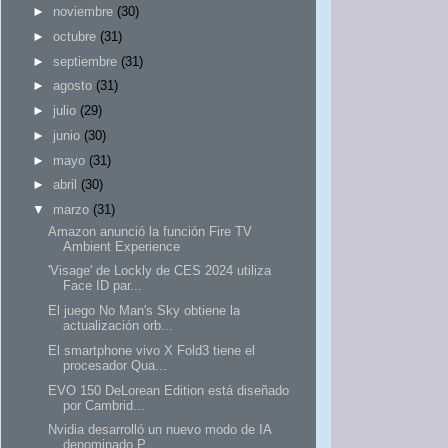
►
noviembre
(30)
►
octubre
(31)
►
septiembre
(31)
►
agosto
(31)
►
julio
(29)
►
junio
(30)
►
mayo
(31)
►
abril
(30)
▼
marzo
(31)
Amazon anunció la función Fire TV
Ambient Experience
'Visage' de Lockly de CES 2024 utiliza
Face ID par...
El juego No Man's Sky obtiene la
actualización orb...
El smartphone vivo X Fold3 tiene el
procesador Qua...
EVO 150 DeLorean Edition está diseñado
por Cambrid...
Nvidia desarrolló un nuevo modo de IA
denominado P...