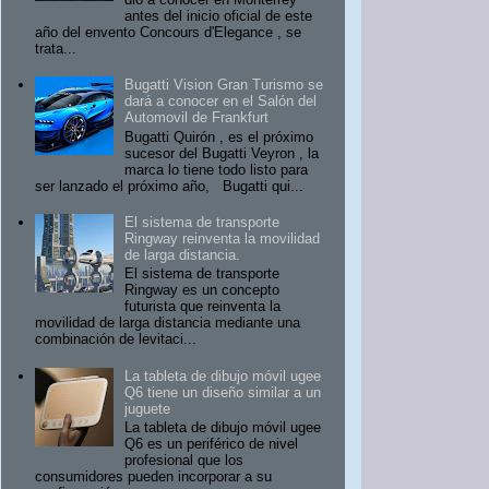
antes del inicio oficial de este
año del envento Concours d'Elegance , se
trata...
Bugatti Vision Gran Turismo se
dará a conocer en el Salón del
Automovil de Frankfurt
Bugatti Quirón , es el próximo
sucesor del Bugatti Veyron , la
marca lo tiene todo listo para
ser lanzado el próximo año, Bugatti qui...
El sistema de transporte
Ringway reinventa la movilidad
de larga distancia.
El sistema de transporte
Ringway es un concepto
futurista que reinventa la
movilidad de larga distancia mediante una
combinación de levitaci...
La tableta de dibujo móvil ugee
Q6 tiene un diseño similar a un
juguete
La tableta de dibujo móvil ugee
Q6 es un periférico de nivel
profesional que los
consumidores pueden incorporar a su