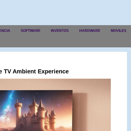
ENCIA
SOFTWARE
INVENTOS
HARDWARE
MOVILES
re TV Ambient Experience