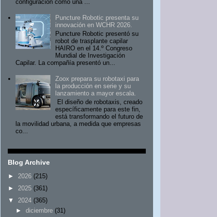
configuración como una ...
Puncture Robotic presenta su
innovación en WCHR 2026.
Puncture Robotic presentó su
robot de trasplante capilar
HAIRO en el 14.º Congreso
Mundial de Investigación
Capilar. La compañía presentó un...
Zoox prepara su robotaxi para
la producción en serie y su
lanzamiento a mayor escala.
El diseño de robotaxis, creado
específicamente para este fin,
está transformando el futuro de
la movilidad urbana, a medida que empresas
co...
Blog Archive
►
2026
(215)
►
2025
(361)
▼
2024
(365)
►
diciembre
(31)