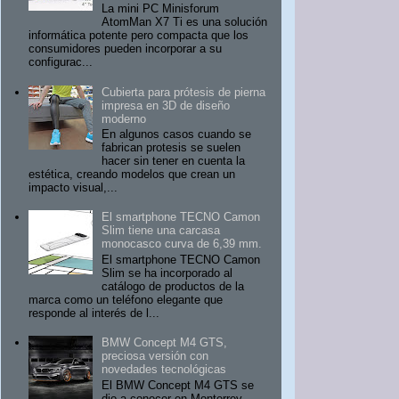
La mini PC Minisforum
AtomMan X7 Ti es una solución
informática potente pero compacta que los
consumidores pueden incorporar a su
configurac...
Cubierta para prótesis de pierna
impresa en 3D de diseño
moderno
En algunos casos cuando se
fabrican protesis se suelen
hacer sin tener en cuenta la
estética, creando modelos que crean un
impacto visual,...
El smartphone TECNO Camon
Slim tiene una carcasa
monocasco curva de 6,39 mm.
El smartphone TECNO Camon
Slim se ha incorporado al
catálogo de productos de la
marca como un teléfono elegante que
responde al interés de l...
BMW Concept M4 GTS,
preciosa versión con
novedades tecnológicas
El BMW Concept M4 GTS se
dio a conocer en Monterrey