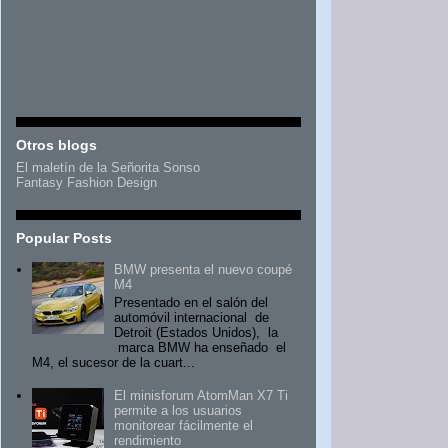
Otros blogs
El maletín de la Señorita Sonso
Fantasy Fashion Design
Popular Posts
BMW presenta el nuevo coupé
M4
Presentado en el salón del
automóvil internacional de
Detroit (Estados Unidos), la
marca BMW ha enseñado el
M4, el sucesor de la cuart...
El minisforum AtomMan X7 Ti
permite a los usuarios
monitorear fácilmente el
rendimiento