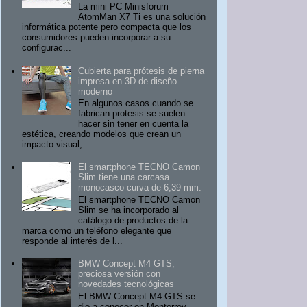
La mini PC Minisforum
AtomMan X7 Ti es una solución
informática potente pero compacta que los
consumidores pueden incorporar a su
configurac...
Cubierta para prótesis de pierna
impresa en 3D de diseño
moderno
En algunos casos cuando se
fabrican protesis se suelen
hacer sin tener en cuenta la
estética, creando modelos que crean un
impacto visual,...
El smartphone TECNO Camon
Slim tiene una carcasa
monocasco curva de 6,39 mm.
El smartphone TECNO Camon
Slim se ha incorporado al
catálogo de productos de la
marca como un teléfono elegante que
responde al interés de l...
BMW Concept M4 GTS,
preciosa versión con
novedades tecnológicas
El BMW Concept M4 GTS se
dio a conocer en Monterrey