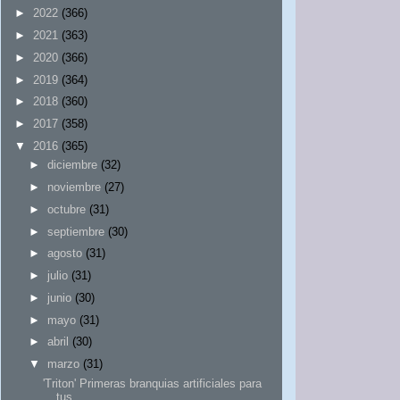
►
2022
(366)
►
2021
(363)
►
2020
(366)
►
2019
(364)
►
2018
(360)
►
2017
(358)
▼
2016
(365)
►
diciembre
(32)
►
noviembre
(27)
►
octubre
(31)
►
septiembre
(30)
►
agosto
(31)
►
julio
(31)
►
junio
(30)
►
mayo
(31)
►
abril
(30)
▼
marzo
(31)
'Triton' Primeras branquias artificiales para
tus...