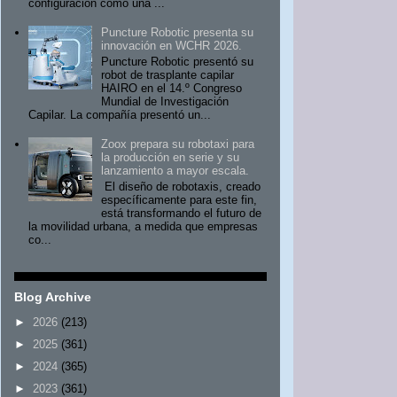
configuración como una ...
Puncture Robotic presenta su
innovación en WCHR 2026.
Puncture Robotic presentó su
robot de trasplante capilar
HAIRO en el 14.º Congreso
Mundial de Investigación
Capilar. La compañía presentó un...
Zoox prepara su robotaxi para
la producción en serie y su
lanzamiento a mayor escala.
El diseño de robotaxis, creado
específicamente para este fin,
está transformando el futuro de
la movilidad urbana, a medida que empresas
co...
Blog Archive
►
2026
(213)
►
2025
(361)
►
2024
(365)
►
2023
(361)