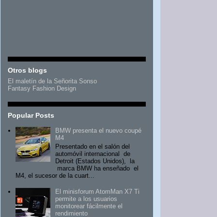
Otros blogs
El maletín de la Señorita Sonso
Fantasy Fashion Design
Popular Posts
BMW presenta el nuevo coupé
M4
Presentado en el salón del
automóvil internacional de
Detroit (Estados Unidos), la
marca BMW ha enseñado el
M4, el sucesor de la cuart...
El minisforum AtomMan X7 Ti
permite a los usuarios
monitorear fácilmente el
rendimiento