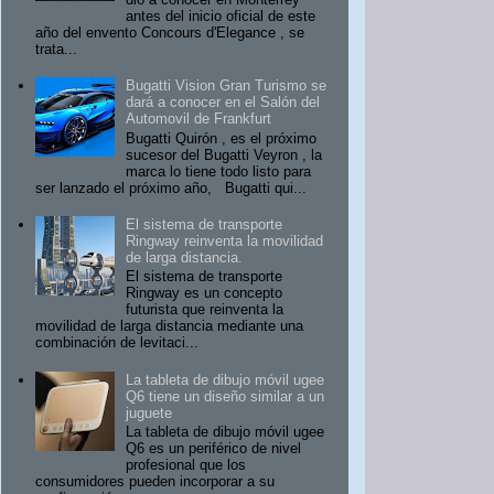
antes del inicio oficial de este
año del envento Concours d'Elegance , se
trata...
Bugatti Vision Gran Turismo se
dará a conocer en el Salón del
Automovil de Frankfurt
Bugatti Quirón , es el próximo
sucesor del Bugatti Veyron , la
marca lo tiene todo listo para
ser lanzado el próximo año, Bugatti qui...
El sistema de transporte
Ringway reinventa la movilidad
de larga distancia.
El sistema de transporte
Ringway es un concepto
futurista que reinventa la
movilidad de larga distancia mediante una
combinación de levitaci...
La tableta de dibujo móvil ugee
Q6 tiene un diseño similar a un
juguete
La tableta de dibujo móvil ugee
Q6 es un periférico de nivel
profesional que los
consumidores pueden incorporar a su