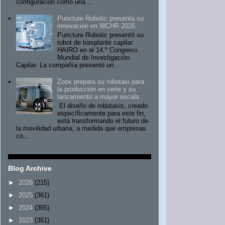
configuración como una ...
Puncture Robotic presenta su
innovación en WCHR 2026.
Puncture Robotic presentó su
robot de trasplante capilar
HAIRO en el 14.º Congreso
Mundial de Investigación
Capilar. La compañía presentó un...
Zoox prepara su robotaxi para
la producción en serie y su
lanzamiento a mayor escala.
El diseño de robotaxis, creado
específicamente para este fin,
está transformando el futuro de
la movilidad urbana, a medida que empresas
co...
Blog Archive
►
2026
(215)
►
2025
(361)
►
2024
(365)
►
2023
(361)