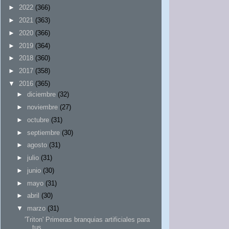
►
2022
(366)
►
2021
(363)
►
2020
(366)
►
2019
(364)
►
2018
(360)
►
2017
(358)
▼
2016
(365)
►
diciembre
(32)
►
noviembre
(27)
►
octubre
(31)
►
septiembre
(30)
►
agosto
(31)
►
julio
(31)
►
junio
(30)
►
mayo
(31)
►
abril
(30)
▼
marzo
(31)
'Triton' Primeras branquias artificiales para
tus...