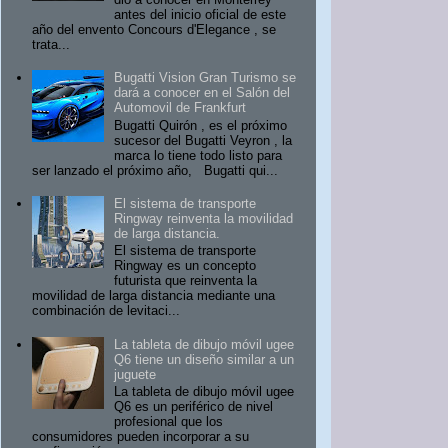
antes del inicio oficial de este
año del envento Concours d'Elegance , se
trata...
Bugatti Vision Gran Turismo se
dará a conocer en el Salón del
Automovil de Frankfurt
Bugatti Quirón , es el próximo
sucesor del Bugatti Veyron , la
marca lo tiene todo listo para
ser lanzado el próximo año, Bugatti qui...
El sistema de transporte
Ringway reinventa la movilidad
de larga distancia.
El sistema de transporte
Ringway es un concepto
futurista que reinventa la
movilidad de larga distancia mediante una
combinación de levitaci...
La tableta de dibujo móvil ugee
Q6 tiene un diseño similar a un
juguete
La tableta de dibujo móvil ugee
Q6 es un periférico de nivel
profesional que los
consumidores pueden incorporar a su