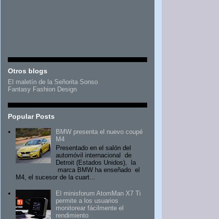
Otros blogs
El maletín de la Señorita Sonso
Fantasy Fashion Design
Popular Posts
BMW presenta el nuevo coupé
M4
Presentado en el salón del
automóvil internacional de
Detroit (Estados Unidos), la
marca BMW ha enseñado el
M4, el sucesor de la cuart...
El minisforum AtomMan X7 Ti
permite a los usuarios
monitorear fácilmente el
rendimiento