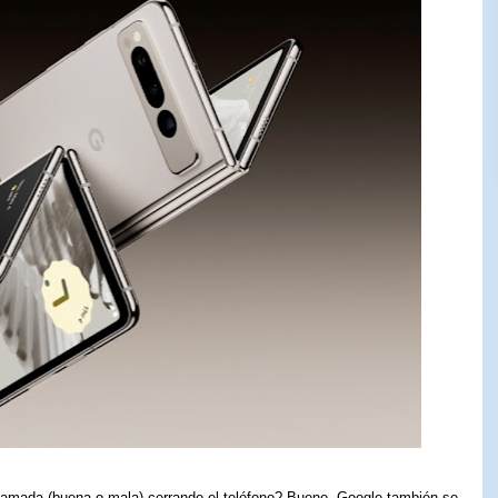
llamada (buena o mala) cerrando el teléfono? Bueno, Google también se