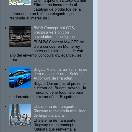
El smartphone TECNO Camon
Slim se ha incorporado al
catálogo de productos de la
marca como un teléfono elegante que
responde al interés de l...
BMW Concept M4 GTS,
preciosa versión con
novedades tecnológicas
El BMW Concept M4 GTS se
dio a conocer en Monterrey
antes del inicio oficial de este
año del envento Concours d'Elegance , se
trata...
Bugatti Vision Gran Turismo se
dará a conocer en el Salón del
Automovil de Frankfurt
Bugatti Quirón , es el próximo
sucesor del Bugatti Veyron , la
marca lo tiene todo listo para
ser lanzado el próximo año, Bugatti qui...
El sistema de transporte
Ringway reinventa la movilidad
de larga distancia.
El sistema de transporte
Ringway es un concepto
futurista que reinventa la