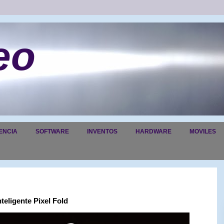
eo
ENCIA
SOFTWARE
INVENTOS
HARDWARE
MOVILES
teligente Pixel Fold