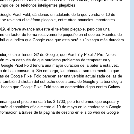
ampo de los teléfonos inteligentes plegables.
oogle Pixel Fold, dándonos un adelanto de lo que vendrá el 10 de
se revelará el teléfono plegable, entre otros anuncios importantes.
19, el breve avance muestra el teléfono plegable, pero con una
ne un factor de forma relativamente pequeño en el cuerpo. Fuentes de
ril que indica que Google cree que esta será su "bisagra más duradera
dor, el chip Tensor G2 de Google, que Pixel 7 y Pixel 7 Pro. No es
ión mixta después de que surgieron problemas de temperatura y
 Google Pixel Fold tendrá una mayor duración de la batería esta vez,
o de bajo consumo). Sin embargo, las cámaras son realmente lo que
ras de Google Pixel Fold parecen ser una versión actualizada de las de
os también disfrutan del estrecho ecosistema de Google y la tecnología
ue hacen que Google Pixel Fold sea un competidor digno contra Galaxy
timan que el precio rondará los $ 1700, pero tendremos que esperar y
starán disponibles oficialmente el 10 de mayo en la conferencia Google
formación a través de la página de destino en el sitio web de Google