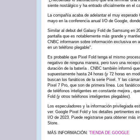
siente nostálgico y ha entrado oficialmente en el c
La compañía acaba de adelantar el muy esperado G
mayo en la conferencia anual I/O de Google, donde 
Similar al debut del Galaxy Fold de Samsung en 20
pantalla que es notablemente más grande y mantie
CNBC informaron sobre información exclusiva en ab
en un teléfono plegable".
Es probable que Pixel Fold tenga el mismo procesa
negativo de ninguna manera, pero tuvo una recepc
duración de la batería . CNBC también informó que
supuestamente hasta 24 horas (y 72 horas en mod
buscan los fanáticos de la serie Pixel. Y las cáma
Pixel 7 Pro, que son de primera línea. Los fanátic
de teléfonos inteligentes en constante mejora , q
Fold (y otros teléfonos inteligentes plegables).
Los especuladores y la información privilegiada es
ver. Google Pixel Fold y los detalles pertinentes e
I/O de 2023. Puede registrarse para obtener más in
Store.
MÁS INFORMACIÓN:
TIENDA DE GOOGLE