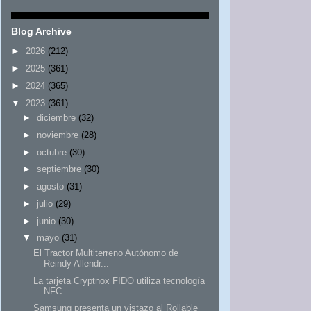
Blog Archive
►
2026
(212)
►
2025
(361)
►
2024
(365)
▼
2023
(361)
►
diciembre
(32)
►
noviembre
(28)
►
octubre
(30)
►
septiembre
(30)
►
agosto
(31)
►
julio
(29)
►
junio
(30)
▼
mayo
(31)
El Tractor Multiterreno Autónomo de
Reindy Allendr...
La tarjeta Cryptnox FIDO utiliza tecnología
NFC
Samsung presenta un vistazo al Rollable