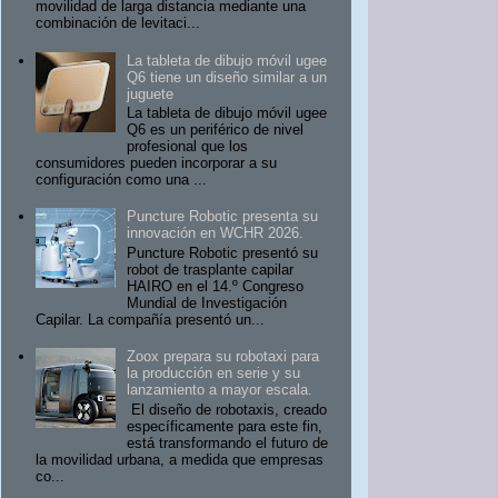
movilidad de larga distancia mediante una
combinación de levitaci...
La tableta de dibujo móvil ugee
Q6 tiene un diseño similar a un
juguete
La tableta de dibujo móvil ugee
Q6 es un periférico de nivel
profesional que los
consumidores pueden incorporar a su
configuración como una ...
Puncture Robotic presenta su
innovación en WCHR 2026.
Puncture Robotic presentó su
robot de trasplante capilar
HAIRO en el 14.º Congreso
Mundial de Investigación
Capilar. La compañía presentó un...
Zoox prepara su robotaxi para
la producción en serie y su
lanzamiento a mayor escala.
El diseño de robotaxis, creado
específicamente para este fin,
está transformando el futuro de
la movilidad urbana, a medida que empresas
co...