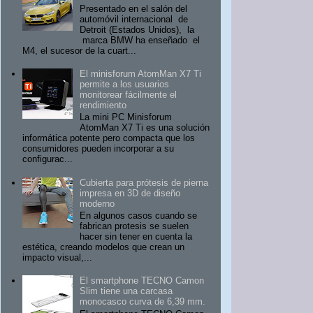
Presentado en el salón del
automóvil internacional de
Detroit (Estados Unidos), la
marca BMW ha enseñado el
M4, el sucesor de la cuart...
El minisforum AtomMan X7 Ti
permite a los usuarios
monitorear fácilmente el
rendimiento
La mini PC Minisforum
AtomMan X7 Ti es una solución
informática potente pero compacta que los
consumidores pueden incorporar a su
configurac...
Cubierta para prótesis de pierna
impresa en 3D de diseño
moderno
En algunos casos cuando se
fabrican protesis se suelen
hacer sin tener en cuenta la
estética, creando modelos que crean un
impacto visual,...
El smartphone TECNO Camon
Slim tiene una carcasa
monocasco curva de 6,39 mm.