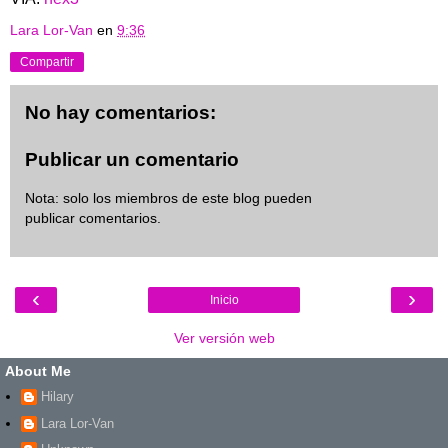
Lara Lor-Van
en
9:36
Compartir
No hay comentarios:
Publicar un comentario
Nota: solo los miembros de este blog pueden
publicar comentarios.
‹
›
Inicio
Ver versión web
About Me
Hilary
Lara Lor-Van