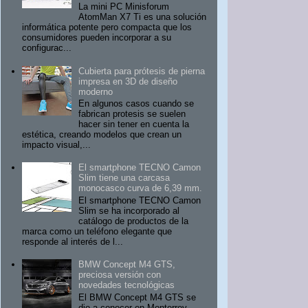
La mini PC Minisforum
AtomMan X7 Ti es una solución
informática potente pero compacta que los
consumidores pueden incorporar a su
configurac...
Cubierta para prótesis de pierna
impresa en 3D de diseño
moderno
En algunos casos cuando se
fabrican protesis se suelen
hacer sin tener en cuenta la
estética, creando modelos que crean un
impacto visual,...
El smartphone TECNO Camon
Slim tiene una carcasa
monocasco curva de 6,39 mm.
El smartphone TECNO Camon
Slim se ha incorporado al
catálogo de productos de la
marca como un teléfono elegante que
responde al interés de l...
BMW Concept M4 GTS,
preciosa versión con
novedades tecnológicas
El BMW Concept M4 GTS se
dio a conocer en Monterrey