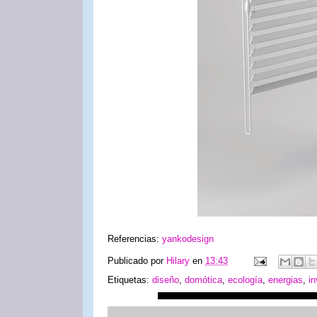
Referencias:
yankodesign
Publicado por
Hilary
en
13:43
Etiquetas:
diseño
,
domótica
,
ecología
,
energias
,
i