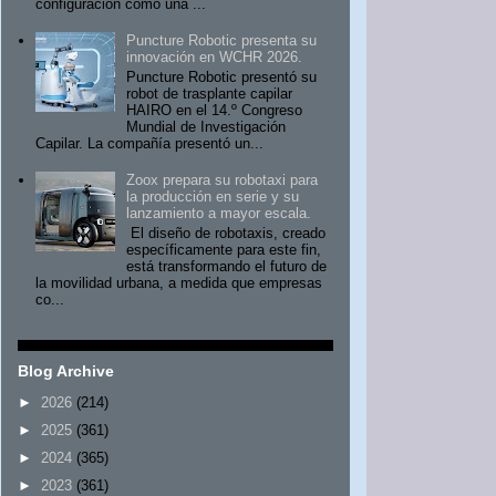
configuración como una ...
Puncture Robotic presenta su
innovación en WCHR 2026.
Puncture Robotic presentó su
robot de trasplante capilar
HAIRO en el 14.º Congreso
Mundial de Investigación
Capilar. La compañía presentó un...
Zoox prepara su robotaxi para
la producción en serie y su
lanzamiento a mayor escala.
El diseño de robotaxis, creado
específicamente para este fin,
está transformando el futuro de
la movilidad urbana, a medida que empresas
co...
Blog Archive
►
2026
(214)
►
2025
(361)
►
2024
(365)
►
2023
(361)