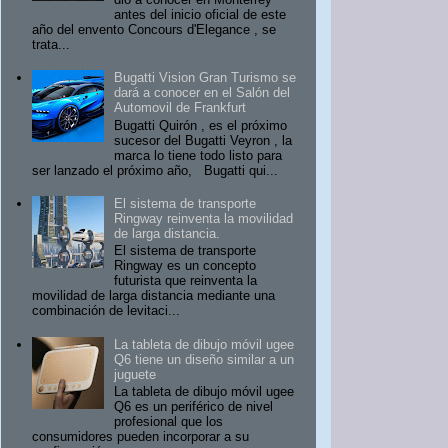
antes del inicio oficial de este
año del envento Concours d'Elegance , se
trata...
Bugatti Vision Gran Turismo se
dará a conocer en el Salón del
Automovil de Frankfurt
Bugatti Quirón , es el próximo
sucesor del Bugatti Veyron , la
marca lo tiene todo listo para
ser lanzado el próximo año, Bugatti qui...
El sistema de transporte
Ringway reinventa la movilidad
de larga distancia.
El sistema de transporte
Ringway es un concepto
futurista que reinventa la
movilidad de larga distancia mediante una
combinación de levitaci...
La tableta de dibujo móvil ugee
Q6 tiene un diseño similar a un
juguete
La tableta de dibujo móvil ugee
Q6 es un periférico de nivel
profesional que los
consumidores pueden incorporar a su