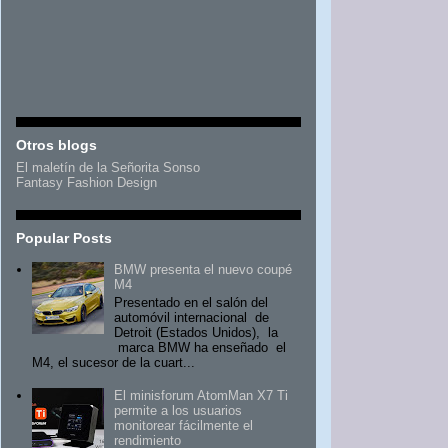
Otros blogs
El maletín de la Señorita Sonso
Fantasy Fashion Design
Popular Posts
BMW presenta el nuevo coupé
M4
Presentado en el salón del
automóvil internacional de
Detroit (Estados Unidos), la
marca BMW ha enseñado el
M4, el sucesor de la cuart...
El minisforum AtomMan X7 Ti
permite a los usuarios
monitorear fácilmente el
rendimiento