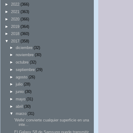
►
2022
(366)
►
2021
(363)
►
2020
(366)
►
2019
(364)
►
2018
(360)
▼
2017
(358)
►
diciembre
(32)
►
noviembre
(30)
►
octubre
(32)
►
septiembre
(29)
►
agosto
(26)
►
julio
(28)
►
junio
(30)
►
mayo
(31)
►
abril
(30)
▼
marzo
(31)
'Welle' convierte cualquier superficie en una
inte...
El Galaxy S8 de Samsung puede transmitir