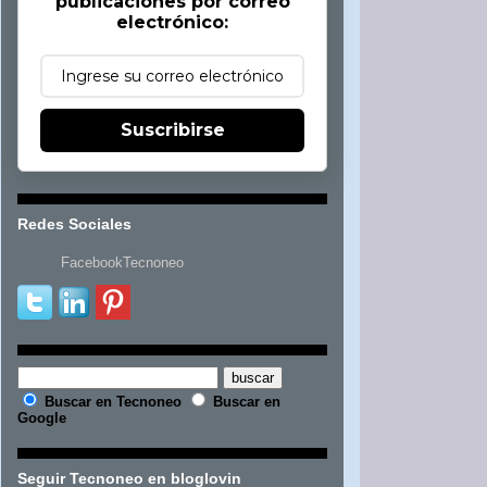
publicaciones por correo
electrónico:
Suscribirse
Redes Sociales
FacebookTecnoneo
Buscar en Tecnoneo
Buscar en
Google
Seguir Tecnoneo en bloglovin