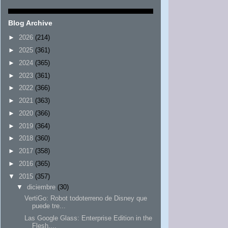
Blog Archive
►
2026
(214)
►
2025
(361)
►
2024
(365)
►
2023
(361)
►
2022
(366)
►
2021
(363)
►
2020
(366)
►
2019
(364)
►
2018
(360)
►
2017
(358)
►
2016
(365)
▼
2015
(357)
▼
diciembre
(30)
VertiGo: Robot todoterreno de Disney que
puede tre...
Las Google Glass: Enterprise Edition in the
Flesh,...