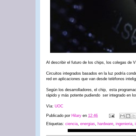
Al describir el futuro de los chips, los colegas de 
Circuitos integrados basados ​​en la luz podría con
red en aplicaciones que van desde teléfonos inteli
Según los desarrolladores, el chip, esta programa
rápido y más potente pudiendo ser integrado en l
Vía:
UOC
Publicado por
Hilary
en
12:46
Etiquetas:
ciencia
,
energias
,
hardware
,
ingenieria
,