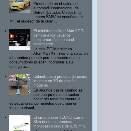
Presentado en el salón del
automóvil internacional de
Detroit (Estados Unidos), la
marca BMW ha enseñado el
M4, el sucesor de la cuart...
El minisforum AtomMan X7 Ti
permite a los usuarios
monitorear fácilmente el
rendimiento
La mini PC Minisforum
AtomMan X7 Ti es una solución
informática potente pero compacta que los
consumidores pueden incorporar a su
configurac...
Cubierta para prótesis de pierna
impresa en 3D de diseño
moderno
En algunos casos cuando se
fabrican protesis se suelen
hacer sin tener en cuenta la
estética, creando modelos que crean un
impacto visual,...
El smartphone TECNO Camon
Slim tiene una carcasa
monocasco curva de 6,39 mm.