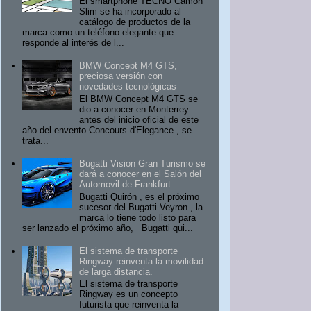
El smartphone TECNO Camon
Slim se ha incorporado al
catálogo de productos de la
marca como un teléfono elegante que
responde al interés de l...
BMW Concept M4 GTS,
preciosa versión con
novedades tecnológicas
El BMW Concept M4 GTS se
dio a conocer en Monterrey
antes del inicio oficial de este
año del envento Concours d'Elegance , se
trata...
Bugatti Vision Gran Turismo se
dará a conocer en el Salón del
Automovil de Frankfurt
Bugatti Quirón , es el próximo
sucesor del Bugatti Veyron , la
marca lo tiene todo listo para
ser lanzado el próximo año, Bugatti qui...
El sistema de transporte
Ringway reinventa la movilidad
de larga distancia.
El sistema de transporte
Ringway es un concepto
futurista que reinventa la