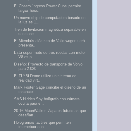
El Cheero 'Ingress Power Cube' permite
largas hora...
Un nuevo chip de computadora basado en
la luz es 1...
Tren de levitación magnética separable en
seccione...
El Microbús eléctrico de Volkswagen será
presenta...
Esta súper moto de tres ruedas con motor
V8 es p...
Diseño: Proyecto de transporte de Volvo
para 2.020
El FLYBi Drone utiliza un sistema de
realidad virt...
Mark Foster Gage concibe el diseño de un
rascaciel...
SAS Hidden Spy bolígrafo con cámara
oculta para e...
20:16 MoonWalker: Zapatos futuristas que
desafían ...
Hologramas táctiles que permiten
interactuar con ...