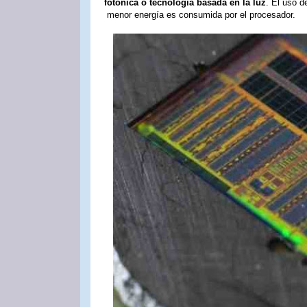
fotónica o tecnología basada en la luz
. El uso d
menor energía es consumida por el procesador.