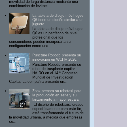
movilidad de larga distancia mediante una
combinación de levitaci...
La tableta de dibujo móvil ugee
Q6 tiene un diseño similar a un
juguete
La tableta de dibujo móvil ugee
Q6 es un periférico de nivel
profesional que los
consumidores pueden incorporar a su
configuración como una ...
Puncture Robotic presenta su
innovación en WCHR 2026.
Puncture Robotic presentó su
robot de trasplante capilar
HAIRO en el 14.º Congreso
Mundial de Investigación
Capilar. La compañía presentó un...
Zoox prepara su robotaxi para
la producción en serie y su
lanzamiento a mayor escala.
El diseño de robotaxis, creado
específicamente para este fin,
está transformando el futuro de
la movilidad urbana, a medida que empresas
co...