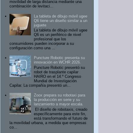
movilidad de larga distancia mediante una
combinación de levitaci...
La tableta de dibujo móvil ugee
Q6 tiene un diseño similar a un
juguete
La tableta de dibujo móvil ugee
Q6 es un periférico de nivel
profesional que los
consumidores pueden incorporar a su
configuración como una ...
Puncture Robotic presenta su
innovación en WCHR 2026.
Puncture Robotic presentó su
robot de trasplante capilar
HAIRO en el 14.º Congreso
Mundial de Investigación
Capilar. La compañía presentó un...
Zoox prepara su robotaxi para
la producción en serie y su
lanzamiento a mayor escala.
El diseño de robotaxis, creado
específicamente para este fin,
está transformando el futuro de
la movilidad urbana, a medida que empresas
co...