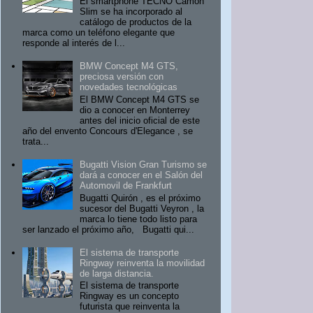
El smartphone TECNO Camon
Slim se ha incorporado al
catálogo de productos de la
marca como un teléfono elegante que
responde al interés de l...
BMW Concept M4 GTS,
preciosa versión con
novedades tecnológicas
El BMW Concept M4 GTS se
dio a conocer en Monterrey
antes del inicio oficial de este
año del envento Concours d'Elegance , se
trata...
Bugatti Vision Gran Turismo se
dará a conocer en el Salón del
Automovil de Frankfurt
Bugatti Quirón , es el próximo
sucesor del Bugatti Veyron , la
marca lo tiene todo listo para
ser lanzado el próximo año, Bugatti qui...
El sistema de transporte
Ringway reinventa la movilidad
de larga distancia.
El sistema de transporte
Ringway es un concepto
futurista que reinventa la