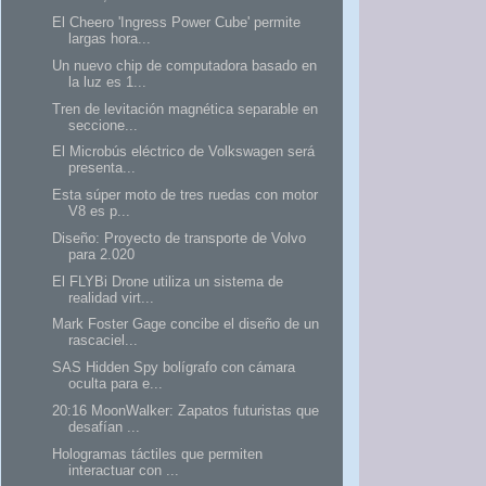
El Cheero 'Ingress Power Cube' permite
largas hora...
Un nuevo chip de computadora basado en
la luz es 1...
Tren de levitación magnética separable en
seccione...
El Microbús eléctrico de Volkswagen será
presenta...
Esta súper moto de tres ruedas con motor
V8 es p...
Diseño: Proyecto de transporte de Volvo
para 2.020
El FLYBi Drone utiliza un sistema de
realidad virt...
Mark Foster Gage concibe el diseño de un
rascaciel...
SAS Hidden Spy bolígrafo con cámara
oculta para e...
20:16 MoonWalker: Zapatos futuristas que
desafían ...
Hologramas táctiles que permiten
interactuar con ...