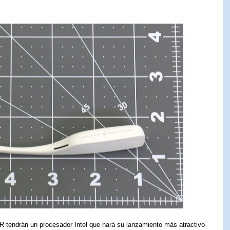
AR tendrán un procesador Intel que hará su lanzamiento más atractivo