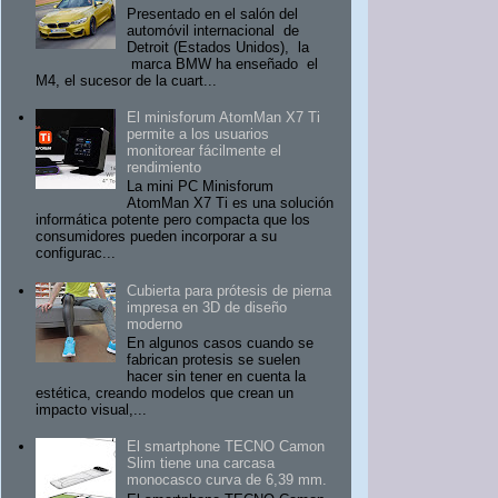
Presentado en el salón del
automóvil internacional de
Detroit (Estados Unidos), la
marca BMW ha enseñado el
M4, el sucesor de la cuart...
El minisforum AtomMan X7 Ti
permite a los usuarios
monitorear fácilmente el
rendimiento
La mini PC Minisforum
AtomMan X7 Ti es una solución
informática potente pero compacta que los
consumidores pueden incorporar a su
configurac...
Cubierta para prótesis de pierna
impresa en 3D de diseño
moderno
En algunos casos cuando se
fabrican protesis se suelen
hacer sin tener en cuenta la
estética, creando modelos que crean un
impacto visual,...
El smartphone TECNO Camon
Slim tiene una carcasa
monocasco curva de 6,39 mm.