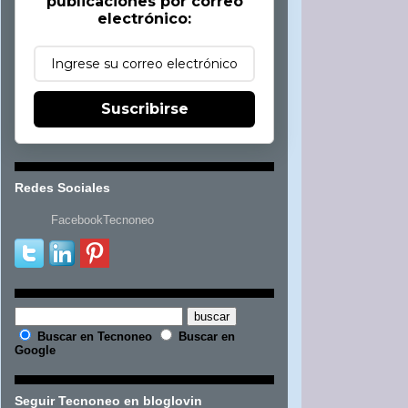
publicaciones por correo
electrónico:
Suscribirse
Redes Sociales
FacebookTecnoneo
Buscar en Tecnoneo
Buscar en
Google
Seguir Tecnoneo en bloglovin