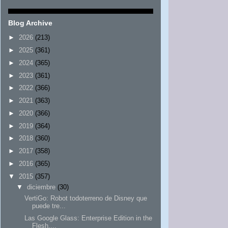
Blog Archive
►
2026
(213)
►
2025
(361)
►
2024
(365)
►
2023
(361)
►
2022
(366)
►
2021
(363)
►
2020
(366)
►
2019
(364)
►
2018
(360)
►
2017
(358)
►
2016
(365)
▼
2015
(357)
▼
diciembre
(30)
VertiGo: Robot todoterreno de Disney que
puede tre...
Las Google Glass: Enterprise Edition in the
Flesh,...