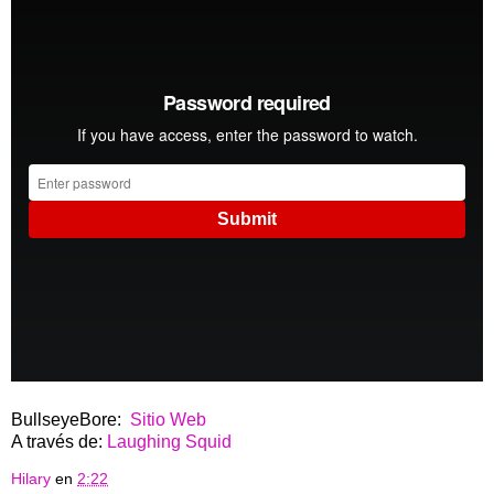
BullseyeBore:
Sitio Web
A través de:
Laughing Squid
Hilary
en
2:22