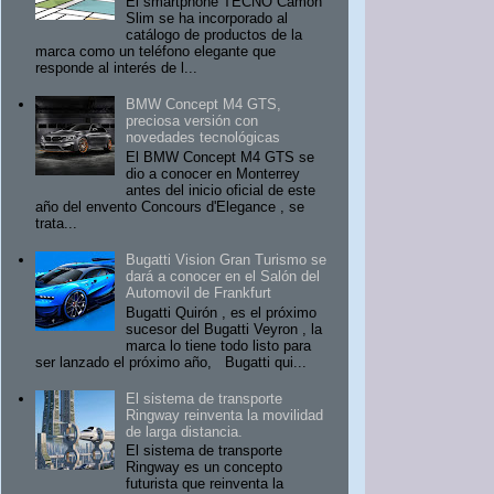
El smartphone TECNO Camon
Slim se ha incorporado al
catálogo de productos de la
marca como un teléfono elegante que
responde al interés de l...
BMW Concept M4 GTS,
preciosa versión con
novedades tecnológicas
El BMW Concept M4 GTS se
dio a conocer en Monterrey
antes del inicio oficial de este
año del envento Concours d'Elegance , se
trata...
Bugatti Vision Gran Turismo se
dará a conocer en el Salón del
Automovil de Frankfurt
Bugatti Quirón , es el próximo
sucesor del Bugatti Veyron , la
marca lo tiene todo listo para
ser lanzado el próximo año, Bugatti qui...
El sistema de transporte
Ringway reinventa la movilidad
de larga distancia.
El sistema de transporte
Ringway es un concepto
futurista que reinventa la