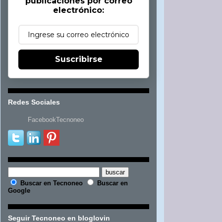
publicaciones por correo
electrónico:
Suscribirse
Redes Sociales
FacebookTecnoneo
Buscar en Tecnoneo
Buscar en
Google
Seguir Tecnoneo en bloglovin