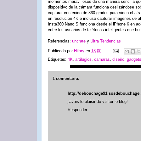
momentos maravillosos de una manera sencilla que 
dispositivo de la cámara funciona deslizándose sob
capturar contenido de 360 ​​grados para video chat
en resolución 4K e incluso capturar imágenes de al
Insta360 Nano S funciona desde el iPhone 6 en adel
entre los usuarios de teléfonos inteligentes que bu
Referencias:
uncrate
y
Ultra Tendencias
Publicado por
Hilary
en
13:00
Etiquetas:
4K
,
artilugios
,
camaras
,
diseño
,
gadget
1 comentario:
http://debouchage91.sosdebouchage.
j'avais le plaisir de visiter le blog!
Responder