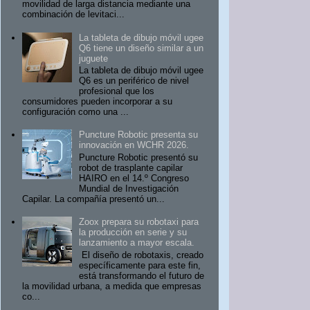
movilidad de larga distancia mediante una
combinación de levitaci...
La tableta de dibujo móvil ugee
Q6 tiene un diseño similar a un
juguete
La tableta de dibujo móvil ugee
Q6 es un periférico de nivel
profesional que los
consumidores pueden incorporar a su
configuración como una ...
Puncture Robotic presenta su
innovación en WCHR 2026.
Puncture Robotic presentó su
robot de trasplante capilar
HAIRO en el 14.º Congreso
Mundial de Investigación
Capilar. La compañía presentó un...
Zoox prepara su robotaxi para
la producción en serie y su
lanzamiento a mayor escala.
El diseño de robotaxis, creado
específicamente para este fin,
está transformando el futuro de
la movilidad urbana, a medida que empresas
co...