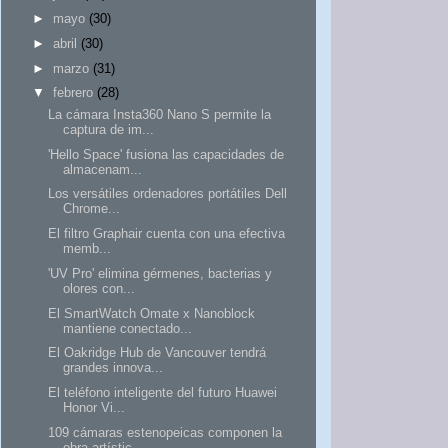
►
mayo
(30)
►
abril
(30)
►
marzo
(31)
▼
febrero
(28)
La cámara Insta360 Nano S permite la
captura de im...
'Hello Space' fusiona las capacidades de
almacenam...
Los versátiles ordenadores portátiles Dell
Chrome...
El filtro Graphair cuenta con una efectiva
memb...
'UV Pro' elimina gérmenes, bacterias y
olores con...
El SmartWatch Omate x Nanoblock
mantiene conectado...
El Oakridge Hub de Vancouver tendrá
grandes innova...
El teléfono inteligente del futuro Huawei
Honor Vi...
109 cámaras estenopeicas componen la
obra artístic...