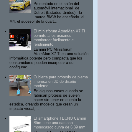
Presentado en el salón del
automóvil internacional de
Detroit (Estados Unidos), la
marca BMW ha enseñado el
M4, el sucesor de la cuart...
El minisforum AtomMan X7 Ti
permite a los usuarios
monitorear fácilmente el
rendimiento
La mini PC Minisforum
AtomMan X7 Ti es una solución
informática potente pero compacta que los
consumidores pueden incorporar a su
configurac...
Cubierta para prótesis de pierna
impresa en 3D de diseño
moderno
En algunos casos cuando se
fabrican protesis se suelen
hacer sin tener en cuenta la
estética, creando modelos que crean un
impacto visual,...
El smartphone TECNO Camon
Slim tiene una carcasa
monocasco curva de 6,39 mm.