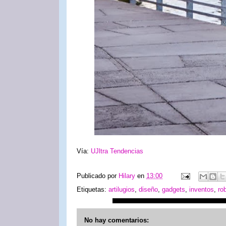
Vía:
UJltra Tendencias
Publicado por
Hilary
en
13:00
Etiquetas:
artilugios
,
diseño
,
gadgets
,
inventos
,
ro
No hay comentarios: