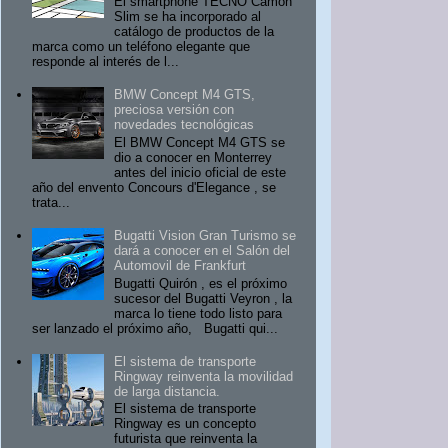
El smartphone TECNO Camon
Slim se ha incorporado al
catálogo de productos de la
marca como un teléfono elegante que
responde al interés de l...
BMW Concept M4 GTS,
preciosa versión con
novedades tecnológicas
El BMW Concept M4 GTS se
dio a conocer en Monterrey
antes del inicio oficial de este
año del envento Concours d'Elegance , se
trata...
Bugatti Vision Gran Turismo se
dará a conocer en el Salón del
Automovil de Frankfurt
Bugatti Quirón , es el próximo
sucesor del Bugatti Veyron , la
marca lo tiene todo listo para
ser lanzado el próximo año, Bugatti qui...
El sistema de transporte
Ringway reinventa la movilidad
de larga distancia.
El sistema de transporte
Ringway es un concepto
futurista que reinventa la