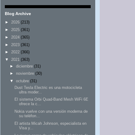
Blog Archive
►
2026
(213)
►
2025
(361)
►
2024
(365)
►
2023
(361)
►
2022
(366)
▼
2021
(363)
►
diciembre
(31)
►
noviembre
(30)
▼
octubre
(31)
Dust Tesla Electric es una motocicleta
ultra moder...
El sistema Orbi Quad-Band Mesh WiFi 6E
ofrece la c...
Nokia vuelve con una versión moderna de
su teléfon...
El artista Micah Johnson, especialista en
Visa y...