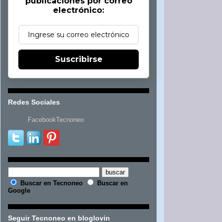
publicaciones por correo
electrónico:
Suscribirse
Redes Sociales
FacebookTecnoneo
Buscar en Tecnoneo
Buscar en
Google
Seguir Tecnoneo en bloglovin