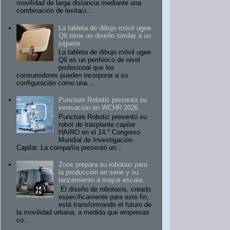
movilidad de larga distancia mediante una
combinación de levitaci...
La tableta de dibujo móvil ugee
Q6 tiene un diseño similar a un
juguete
La tableta de dibujo móvil ugee
Q6 es un periférico de nivel
profesional que los
consumidores pueden incorporar a su
configuración como una ...
Puncture Robotic presenta su
innovación en WCHR 2026.
Puncture Robotic presentó su
robot de trasplante capilar
HAIRO en el 14.º Congreso
Mundial de Investigación
Capilar. La compañía presentó un...
Zoox prepara su robotaxi para
la producción en serie y su
lanzamiento a mayor escala.
El diseño de robotaxis, creado
específicamente para este fin,
está transformando el futuro de
la movilidad urbana, a medida que empresas
co...