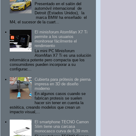
Presentado en el salón del
automóvil internacional de
Detroit (Estados Unidos), la
marca BMW ha enseñado el
M4, el sucesor de la cuart...
El minisforum AtomMan X7 Ti
permite a los usuarios
monitorear fácilmente el
rendimiento
La mini PC Minisforum
AtomMan X7 Ti es una solución
informática potente pero compacta que los
consumidores pueden incorporar a su
configurac...
Cubierta para prótesis de pierna
impresa en 3D de diseño
moderno
En algunos casos cuando se
fabrican protesis se suelen
hacer sin tener en cuenta la
estética, creando modelos que crean un
impacto visual,...
El smartphone TECNO Camon
Slim tiene una carcasa
monocasco curva de 6,39 mm.