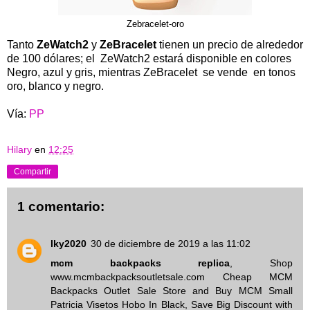
Zebracelet-oro
Tanto
ZeWatch2
y
ZeBracelet
tienen un precio de alrededor
de 100 dólares; el ZeWatch2 estará disponible en colores
Negro, azul y gris, mientras ZeBracelet se vende en tonos
oro, blanco y negro.
Vía:
PP
Hilary
en
12:25
Compartir
1 comentario:
lky2020
30 de diciembre de 2019 a las 11:02
mcm backpacks replica
, Shop
www.mcmbackpacksoutletsale.com Cheap MCM
Backpacks Outlet Sale Store and Buy MCM Small
Patricia Visetos Hobo In Black, Save Big Discount with