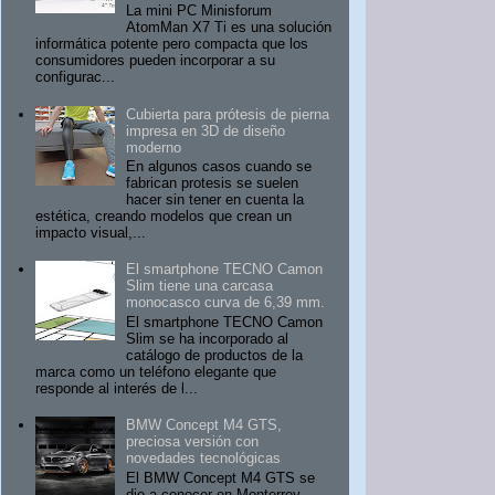
La mini PC Minisforum
AtomMan X7 Ti es una solución
informática potente pero compacta que los
consumidores pueden incorporar a su
configurac...
Cubierta para prótesis de pierna
impresa en 3D de diseño
moderno
En algunos casos cuando se
fabrican protesis se suelen
hacer sin tener en cuenta la
estética, creando modelos que crean un
impacto visual,...
El smartphone TECNO Camon
Slim tiene una carcasa
monocasco curva de 6,39 mm.
El smartphone TECNO Camon
Slim se ha incorporado al
catálogo de productos de la
marca como un teléfono elegante que
responde al interés de l...
BMW Concept M4 GTS,
preciosa versión con
novedades tecnológicas
El BMW Concept M4 GTS se
dio a conocer en Monterrey