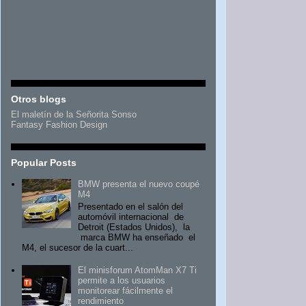
Otros blogs
El maletín de la Señorita Sonso
Fantasy Fashion Design
Popular Posts
BMW presenta el nuevo coupé
M4
Presentado en el salón del
automóvil internacional de
Detroit (Estados Unidos), la
marca BMW ha enseñado el
M4, el sucesor de la cuart...
El minisforum AtomMan X7 Ti
permite a los usuarios
monitorear fácilmente el
rendimiento