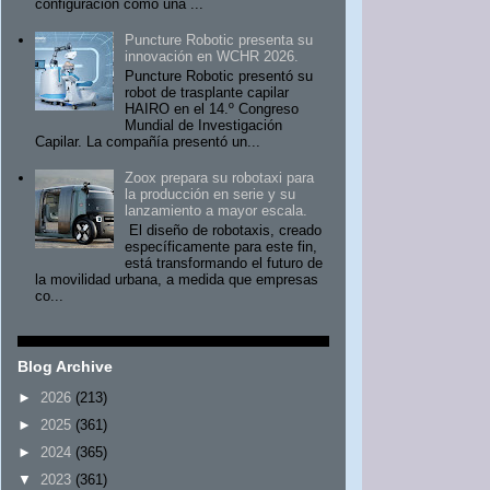
configuración como una ...
Puncture Robotic presenta su
innovación en WCHR 2026.
Puncture Robotic presentó su
robot de trasplante capilar
HAIRO en el 14.º Congreso
Mundial de Investigación
Capilar. La compañía presentó un...
Zoox prepara su robotaxi para
la producción en serie y su
lanzamiento a mayor escala.
El diseño de robotaxis, creado
específicamente para este fin,
está transformando el futuro de
la movilidad urbana, a medida que empresas
co...
Blog Archive
►
2026
(213)
►
2025
(361)
►
2024
(365)
▼
2023
(361)