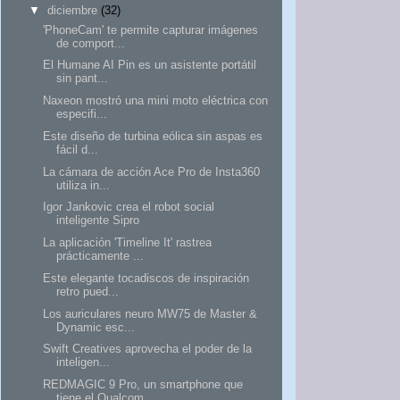
▼
diciembre
(32)
'PhoneCam' te permite capturar imágenes
de comport...
El Humane AI Pin es un asistente portátil
sin pant...
Naxeon mostró una mini moto eléctrica con
especifi...
Este diseño de turbina eólica sin aspas es
fácil d...
La cámara de acción Ace Pro de Insta360
utiliza in...
Igor Jankovic crea el robot social
inteligente Sipro
La aplicación 'Timeline It' rastrea
prácticamente ...
Este elegante tocadiscos de inspiración
retro pued...
Los auriculares neuro MW75 de Master &
Dynamic esc...
Swift Creatives aprovecha el poder de la
inteligen...
REDMAGIC 9 Pro, un smartphone que
tiene el Qualcom...