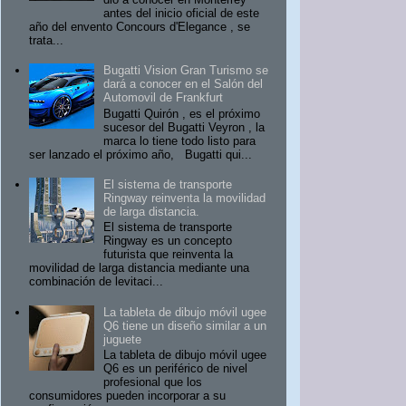
antes del inicio oficial de este
año del envento Concours d'Elegance , se
trata...
Bugatti Vision Gran Turismo se
dará a conocer en el Salón del
Automovil de Frankfurt
Bugatti Quirón , es el próximo
sucesor del Bugatti Veyron , la
marca lo tiene todo listo para
ser lanzado el próximo año, Bugatti qui...
El sistema de transporte
Ringway reinventa la movilidad
de larga distancia.
El sistema de transporte
Ringway es un concepto
futurista que reinventa la
movilidad de larga distancia mediante una
combinación de levitaci...
La tableta de dibujo móvil ugee
Q6 tiene un diseño similar a un
juguete
La tableta de dibujo móvil ugee
Q6 es un periférico de nivel
profesional que los
consumidores pueden incorporar a su