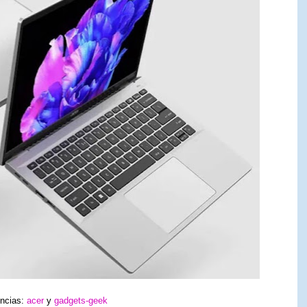
ncias:
acer
y
gadgets-geek