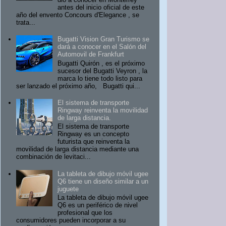
antes del inicio oficial de este
año del envento Concours d'Elegance , se
trata...
Bugatti Vision Gran Turismo se
dará a conocer en el Salón del
Automovil de Frankfurt
Bugatti Quirón , es el próximo
sucesor del Bugatti Veyron , la
marca lo tiene todo listo para
ser lanzado el próximo año, Bugatti qui...
El sistema de transporte
Ringway reinventa la movilidad
de larga distancia.
El sistema de transporte
Ringway es un concepto
futurista que reinventa la
movilidad de larga distancia mediante una
combinación de levitaci...
La tableta de dibujo móvil ugee
Q6 tiene un diseño similar a un
juguete
La tableta de dibujo móvil ugee
Q6 es un periférico de nivel
profesional que los
consumidores pueden incorporar a su