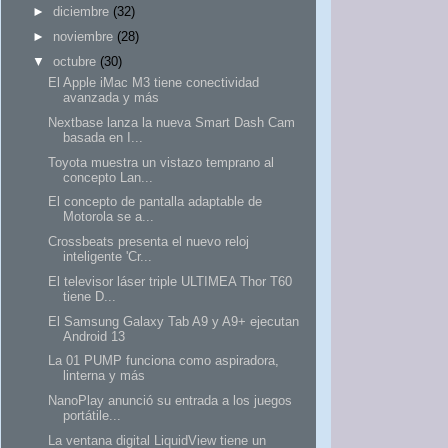
►
diciembre
(32)
►
noviembre
(28)
▼
octubre
(30)
El Apple iMac M3 tiene conectividad
avanzada y más
Nextbase lanza la nueva Smart Dash Cam
basada en I...
Toyota muestra un vistazo temprano al
concepto Lan...
El concepto de pantalla adaptable de
Motorola se a...
Crossbeats presenta el nuevo reloj
inteligente 'Cr...
El televisor láser triple ULTIMEA Thor T60
tiene D...
El Samsung Galaxy Tab A9 y A9+ ejecutan
Android 13
La 01 PUMP funciona como aspiradora,
linterna y más
NanoPlay anunció su entrada a los juegos
portátile...
La ventana digital LiquidView tiene un