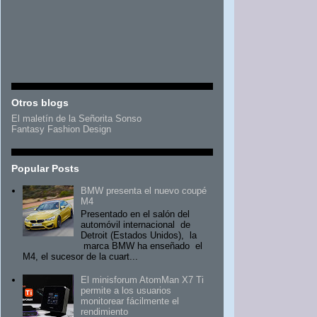
Otros blogs
El maletín de la Señorita Sonso
Fantasy Fashion Design
Popular Posts
BMW presenta el nuevo coupé
M4
Presentado en el salón del
automóvil internacional de
Detroit (Estados Unidos), la
marca BMW ha enseñado el
M4, el sucesor de la cuart...
El minisforum AtomMan X7 Ti
permite a los usuarios
monitorear fácilmente el
rendimiento