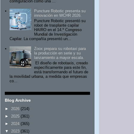
configuración como una ...
Puncture Robotic presenta su
innovación en WCHR 2026.
Puncture Robotic presentó su
robot de trasplante capilar
HAIRO en el 14.º Congreso
Mundial de Investigación
Capilar. La compañía presentó un...
Zoox prepara su robotaxi para
la producción en serie y su
lanzamiento a mayor escala.
El diseño de robotaxis, creado
específicamente para este fin,
está transformando el futuro de
la movilidad urbana, a medida que empresas
co...
Blog Archive
►
2026
(214)
►
2025
(361)
►
2024
(365)
▼
2023
(361)