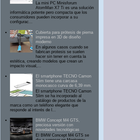
La mini PC Minisforum
AtomMan X7 Ti es una solución
informática potente pero compacta que los
consumidores pueden incorporar a su
configurac...
Cubierta para prótesis de pierna
impresa en 3D de diseño
moderno
En algunos casos cuando se
fabrican protesis se suelen
hacer sin tener en cuenta la
estética, creando modelos que crean un
impacto visual,...
El smartphone TECNO Camon
Slim tiene una carcasa
monocasco curva de 6,39 mm.
El smartphone TECNO Camon
Slim se ha incorporado al
catálogo de productos de la
marca como un teléfono elegante que
responde al interés de l...
BMW Concept M4 GTS,
preciosa versión con
novedades tecnológicas
El BMW Concept M4 GTS se
dio a conocer en Monterrey