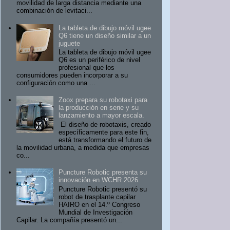
movilidad de larga distancia mediante una
combinación de levitaci...
La tableta de dibujo móvil ugee
Q6 tiene un diseño similar a un
juguete
La tableta de dibujo móvil ugee
Q6 es un periférico de nivel
profesional que los
consumidores pueden incorporar a su
configuración como una ...
Zoox prepara su robotaxi para
la producción en serie y su
lanzamiento a mayor escala.
El diseño de robotaxis, creado
específicamente para este fin,
está transformando el futuro de
la movilidad urbana, a medida que empresas
co...
Puncture Robotic presenta su
innovación en WCHR 2026.
Puncture Robotic presentó su
robot de trasplante capilar
HAIRO en el 14.º Congreso
Mundial de Investigación
Capilar. La compañía presentó un...