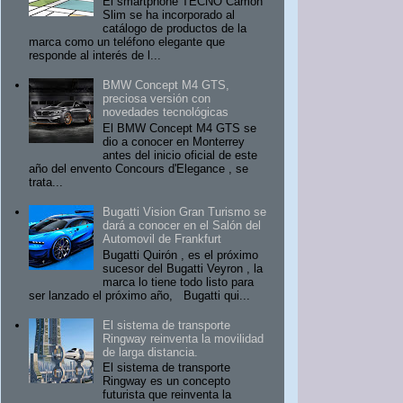
El smartphone TECNO Camon
Slim se ha incorporado al
catálogo de productos de la
marca como un teléfono elegante que
responde al interés de l...
BMW Concept M4 GTS,
preciosa versión con
novedades tecnológicas
El BMW Concept M4 GTS se
dio a conocer en Monterrey
antes del inicio oficial de este
año del envento Concours d'Elegance , se
trata...
Bugatti Vision Gran Turismo se
dará a conocer en el Salón del
Automovil de Frankfurt
Bugatti Quirón , es el próximo
sucesor del Bugatti Veyron , la
marca lo tiene todo listo para
ser lanzado el próximo año, Bugatti qui...
El sistema de transporte
Ringway reinventa la movilidad
de larga distancia.
El sistema de transporte
Ringway es un concepto
futurista que reinventa la