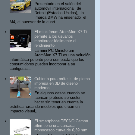
Presentado en el salón del
automóvil internacional de
Detroit (Estados Unidos), la
marca BMW ha enseñado el
M4, el sucesor de la cuart...
El minisforum AtomMan X7 Ti
permite a los usuarios
monitorear fácilmente el
rendimiento
La mini PC Minisforum
AtomMan X7 Ti es una solución
informática potente pero compacta que los
consumidores pueden incorporar a su
configurac...
Cubierta para prótesis de pierna
impresa en 3D de diseño
moderno
En algunos casos cuando se
fabrican protesis se suelen
hacer sin tener en cuenta la
estética, creando modelos que crean un
impacto visual,...
El smartphone TECNO Camon
Slim tiene una carcasa
monocasco curva de 6,39 mm.