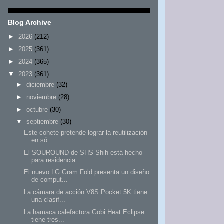
Blog Archive
►
2026
(212)
►
2025
(361)
►
2024
(365)
▼
2023
(361)
►
diciembre
(32)
►
noviembre
(28)
►
octubre
(30)
▼
septiembre
(30)
Este cohete pretende lograr la reutilización
en só...
El SOUROUND de SHS Shih está hecho
para residencia...
El nuevo LG Gram Fold presenta un diseño
de comput...
La cámara de acción V8S Pocket 5K tiene
una clasif...
La hamaca calefactora Gobi Heat Eclipse
tiene tres...