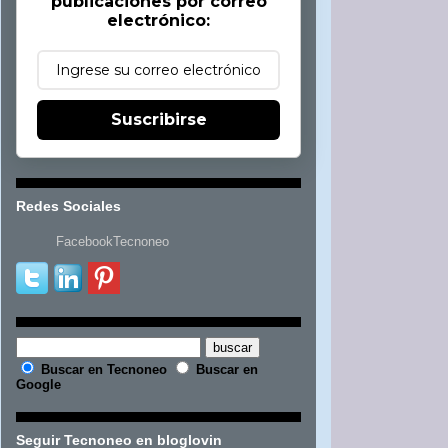
publicaciones por correo
electrónico:
Suscribirse
Redes Sociales
FacebookTecnoneo
Buscar en Tecnoneo
Buscar en
Google
Seguir Tecnoneo en bloglovin