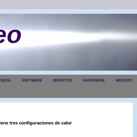
eo
ENCIA
SOFTWARE
INVENTOS
HARDWARE
MOVILES
iene tres configuraciones de calor