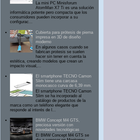
La mini PC Minisforum
AtomMan X7 Ti es una solución
informática potente pero compacta que los
consumidores pueden incorporar a su
configurac...
Cubierta para prótesis de pierna
impresa en 3D de diseño
moderno
En algunos casos cuando se
fabrican protesis se suelen
hacer sin tener en cuenta la
estética, creando modelos que crean un
impacto visual,...
El smartphone TECNO Camon
Slim tiene una carcasa
monocasco curva de 6,39 mm.
El smartphone TECNO Camon
Slim se ha incorporado al
catálogo de productos de la
marca como un teléfono elegante que
responde al interés de l...
BMW Concept M4 GTS,
preciosa versión con
novedades tecnológicas
El BMW Concept M4 GTS se
dio a conocer en Monterrey