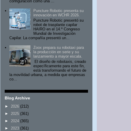
configuración como una ...
Puncture Robotic presenta su
innovación en WCHR 2026.
Puncture Robotic presentó su
robot de trasplante capilar
HAIRO en el 14.º Congreso
Mundial de Investigación
Capilar. La compañía presentó un...
Zoox prepara su robotaxi para
la producción en serie y su
lanzamiento a mayor escala.
El diseño de robotaxis, creado
específicamente para este fin,
está transformando el futuro de
la movilidad urbana, a medida que empresas
co...
Blog Archive
►
2026
(212)
►
2025
(361)
►
2024
(365)
►
2023
(361)