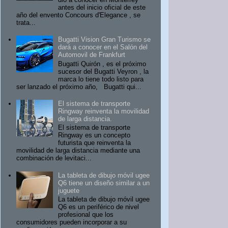
antes del inicio oficial de este
año del envento Concours d'Elegance , se
trata...
Bugatti Vision Gran Turismo se
dará a conocer en el Salón del
Automovil de Frankfurt
Bugatti Quirón , es el próximo
sucesor del Bugatti Veyron , la
marca lo tiene todo listo para
ser lanzado el próximo año, Bugatti qui...
El sistema de transporte
Ringway reinventa la movilidad
de larga distancia.
El sistema de transporte
Ringway es un concepto
futurista que reinventa la
movilidad de larga distancia mediante una
combinación de levitaci...
La tableta de dibujo móvil ugee
Q6 tiene un diseño similar a un
juguete
La tableta de dibujo móvil ugee
Q6 es un periférico de nivel
profesional que los
consumidores pueden incorporar a su