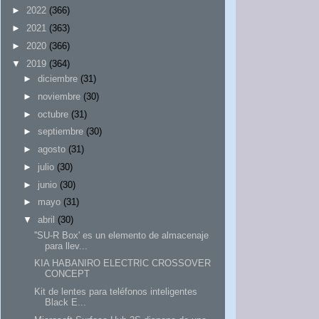
►
2022
(366)
►
2021
(363)
►
2020
(366)
▼
2019
(364)
►
diciembre
(31)
►
noviembre
(30)
►
octubre
(31)
►
septiembre
(30)
►
agosto
(31)
►
julio
(30)
►
junio
(30)
►
mayo
(31)
▼
abril
(30)
''SU-R Box' es un elemento de almacenaje
para llev...
KIA HABANIRO ELECTRIC CROSSOVER
CONCEPT
Kit de lentes para teléfonos inteligentes
Black E...