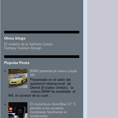
Otros blogs
El maletín de la Señorita Sonso
Fantasy Fashion Design
Popular Posts
BMW presenta el nuevo coupé
M4
Presentado en el salón del
automóvil internacional de
Detroit (Estados Unidos), la
marca BMW ha enseñado el
M4, el sucesor de la cuart...
El minisforum AtomMan X7 Ti
permite a los usuarios
monitorear fácilmente el
rendimiento