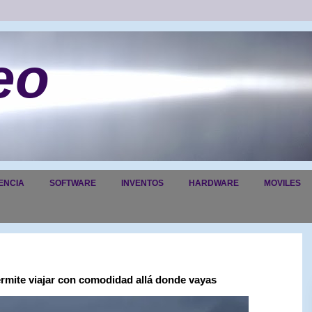
eo
ENCIA
SOFTWARE
INVENTOS
HARDWARE
MOVILES
rmite viajar con comodidad allá donde vayas