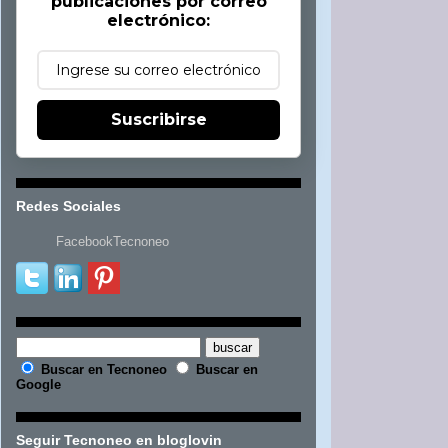
publicaciones por correo
electrónico:
Suscribirse
Redes Sociales
FacebookTecnoneo
Buscar en Tecnoneo
Buscar en
Google
Seguir Tecnoneo en bloglovin