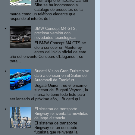
El smartphone TECNO Camon
Slim se ha incorporado al
catálogo de productos de la
marca como un teléfono elegante que
responde al interés de l...
BMW Concept M4 GTS,
preciosa versión con
novedades tecnológicas
El BMW Concept M4 GTS se
dio a conocer en Monterrey
antes del inicio oficial de este
año del envento Concours d'Elegance , se
trata...
Bugatti Vision Gran Turismo se
dará a conocer en el Salón del
Automovil de Frankfurt
Bugatti Quirón , es el próximo
sucesor del Bugatti Veyron , la
marca lo tiene todo listo para
ser lanzado el próximo año, Bugatti qui...
El sistema de transporte
Ringway reinventa la movilidad
de larga distancia.
El sistema de transporte
Ringway es un concepto
futurista que reinventa la