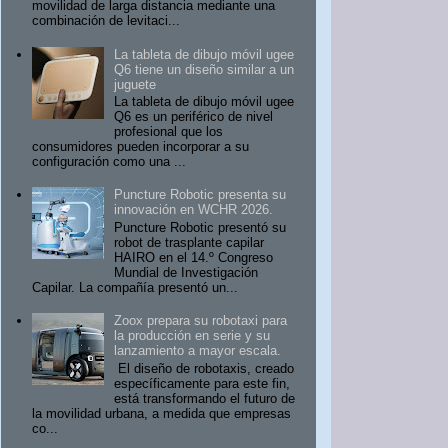
movilidad de larga distancia mediante una
combinación de levitaci...
La tableta de dibujo móvil ugee
Q6 tiene un diseño similar a un
juguete
La tableta de dibujo móvil ugee
Q6 es un periférico de nivel
profesional que los
consumidores pueden incorporar a su
configuración como una ...
Puncture Robotic presenta su
innovación en WCHR 2026.
Puncture Robotic presentó su
robot de trasplante capilar
HAIRO en el 14.º Congreso
Mundial de Investigación
Capilar. La compañía presentó un...
Zoox prepara su robotaxi para
la producción en serie y su
lanzamiento a mayor escala.
El diseño de robotaxis, creado
específicamente para este fin,
está transformando el futuro de
la movilidad urbana, a medida que empresas
co...