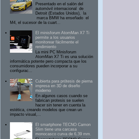
Presentado en el salón del
automóvil internacional de
Detroit (Estados Unidos), la
marca BMW ha enseñado el
M4, el sucesor de la cuart...
El minisforum AtomMan X7 Ti
permite a los usuarios
monitorear fácilmente el
rendimiento
La mini PC Minisforum
AtomMan X7 Ti es una solución
informática potente pero compacta que los
consumidores pueden incorporar a su
configurac...
Cubierta para prótesis de pierna
impresa en 3D de diseño
moderno
En algunos casos cuando se
fabrican protesis se suelen
hacer sin tener en cuenta la
estética, creando modelos que crean un
impacto visual,...
El smartphone TECNO Camon
Slim tiene una carcasa
monocasco curva de 6,39 mm.