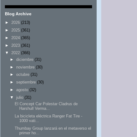
Blog Archive
►
2026
(213)
►
2025
(361)
►
2024
(365)
►
2023
(361)
▼
2022
(366)
►
diciembre
(31)
►
noviembre
(30)
►
octubre
(31)
►
septiembre
(30)
►
agosto
(32)
▼
julio
(31)
El Concept Car Polestar Cladrus de
Harshull Verma...
La bicicleta eléctrica Ranger Fat Tire -
1000 vati...
Thumbay Group lanzará en el metaverso el
primer ho...