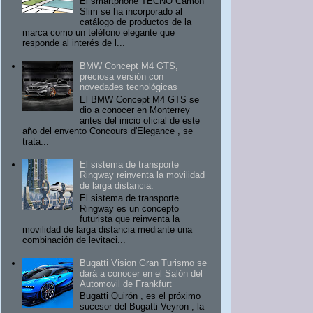
El smartphone TECNO Camon
Slim se ha incorporado al
catálogo de productos de la
marca como un teléfono elegante que
responde al interés de l...
BMW Concept M4 GTS,
preciosa versión con
novedades tecnológicas
El BMW Concept M4 GTS se
dio a conocer en Monterrey
antes del inicio oficial de este
año del envento Concours d'Elegance , se
trata...
El sistema de transporte
Ringway reinventa la movilidad
de larga distancia.
El sistema de transporte
Ringway es un concepto
futurista que reinventa la
movilidad de larga distancia mediante una
combinación de levitaci...
Bugatti Vision Gran Turismo se
dará a conocer en el Salón del
Automovil de Frankfurt
Bugatti Quirón , es el próximo
sucesor del Bugatti Veyron , la