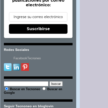
publicaciones por correo
electrónico:
Suscribirse
Redes Sociales
FacebookTecnoneo
Buscar en Tecnoneo
Buscar en
Google
Seguir Tecnoneo en bloglovin