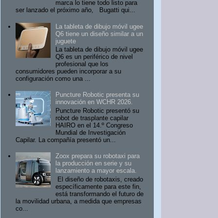
marca lo tiene todo listo para
ser lanzado el próximo año, Bugatti qui...
La tableta de dibujo móvil ugee
Q6 tiene un diseño similar a un
juguete
La tableta de dibujo móvil ugee
Q6 es un periférico de nivel
profesional que los
consumidores pueden incorporar a su
configuración como una ...
Puncture Robotic presenta su
innovación en WCHR 2026.
Puncture Robotic presentó su
robot de trasplante capilar
HAIRO en el 14.º Congreso
Mundial de Investigación
Capilar. La compañía presentó un...
Zoox prepara su robotaxi para
la producción en serie y su
lanzamiento a mayor escala.
El diseño de robotaxis, creado
específicamente para este fin,
está transformando el futuro de
la movilidad urbana, a medida que empresas
co...