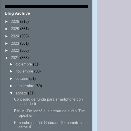
Blog Archive
►
2026
(216)
►
2025
(361)
►
2024
(365)
►
2023
(361)
►
2022
(366)
▼
2021
(363)
►
diciembre
(31)
►
noviembre
(30)
►
octubre
(31)
►
septiembre
(30)
▼
agosto
(31)
Concepto de funda para smartphone con
panel de ti...
BALMUDA lanzó el sistema de audio 'The
Speaker'
El parche portátil Gatorade Gx permite ver
datos d...