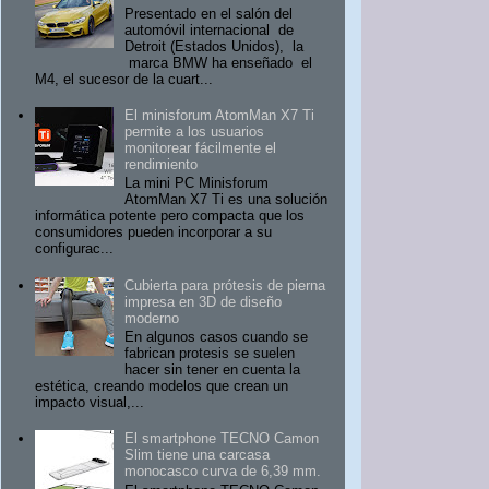
Presentado en el salón del
automóvil internacional de
Detroit (Estados Unidos), la
marca BMW ha enseñado el
M4, el sucesor de la cuart...
El minisforum AtomMan X7 Ti
permite a los usuarios
monitorear fácilmente el
rendimiento
La mini PC Minisforum
AtomMan X7 Ti es una solución
informática potente pero compacta que los
consumidores pueden incorporar a su
configurac...
Cubierta para prótesis de pierna
impresa en 3D de diseño
moderno
En algunos casos cuando se
fabrican protesis se suelen
hacer sin tener en cuenta la
estética, creando modelos que crean un
impacto visual,...
El smartphone TECNO Camon
Slim tiene una carcasa
monocasco curva de 6,39 mm.