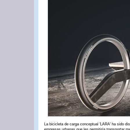
La bicicleta de carga conceptual 'LARA' ha sido d
empresas urbanas que les permitiría transportar me