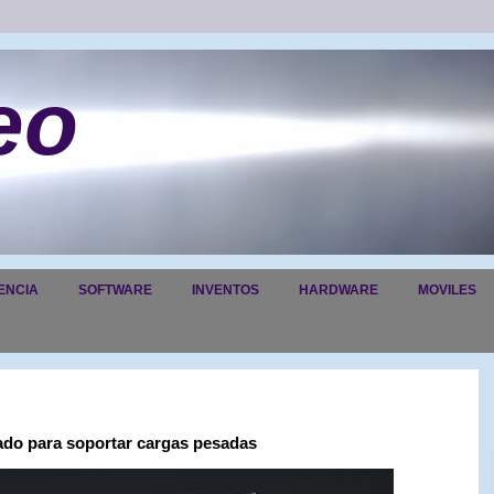
eo
ENCIA
SOFTWARE
INVENTOS
HARDWARE
MOVILES
sado para soportar cargas pesadas