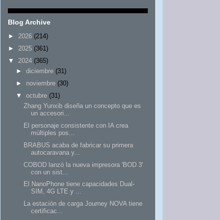
Blog Archive
►
2026
(214)
►
2025
(361)
▼
2024
(365)
►
diciembre
(31)
►
noviembre
(30)
▼
octubre
(31)
Zhang Yunxib diseña un concepto que es
un accesori...
El personaje consistente con IA crea
múltiples pos...
BRABUS acaba de fabricar su primera
autocaravana y...
COBOD lanzó la nueva impresora 'BOD 3'
con un sist...
El NanoPhone tiene capacidades Dual-
SIM, 4G LTE y ...
La estación de carga Journey NOVA tiene
certificac...