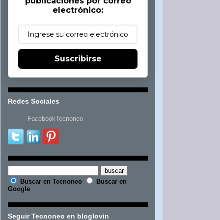
publicaciones por correo
electrónico:
Suscribirse
Redes Sociales
FacebookTecnoneo
Buscar en Tecnoneo
Buscar en
Google
Seguir Tecnoneo en bloglovin