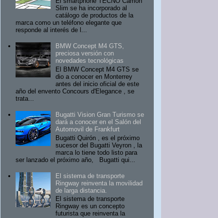
El smartphone TECNO Camon
Slim se ha incorporado al
catálogo de productos de la
marca como un teléfono elegante que
responde al interés de l...
BMW Concept M4 GTS,
preciosa versión con
novedades tecnológicas
El BMW Concept M4 GTS se
dio a conocer en Monterrey
antes del inicio oficial de este
año del envento Concours d'Elegance , se
trata...
Bugatti Vision Gran Turismo se
dará a conocer en el Salón del
Automovil de Frankfurt
Bugatti Quirón , es el próximo
sucesor del Bugatti Veyron , la
marca lo tiene todo listo para
ser lanzado el próximo año, Bugatti qui...
El sistema de transporte
Ringway reinventa la movilidad
de larga distancia.
El sistema de transporte
Ringway es un concepto
futurista que reinventa la