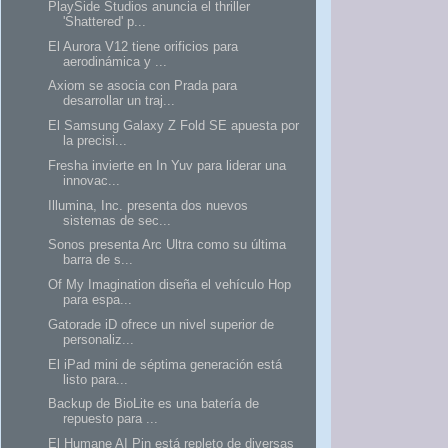
PlaySide Studios anuncia el thriller
'Shattered' p...
El Aurora V12 tiene orificios para
aerodinámica y ...
Axiom se asocia con Prada para
desarrollar un traj...
El Samsung Galaxy Z Fold SE apuesta por
la precisi...
Fresha invierte en In Yuv para liderar una
innovac...
Illumina, Inc. presenta dos nuevos
sistemas de sec...
Sonos presenta Arc Ultra como su última
barra de s...
Of My Imagination diseña el vehículo Hop
para espa...
Gatorade iD ofrece un nivel superior de
personaliz...
El iPad mini de séptima generación está
listo para...
Backup de BioLite es una batería de
repuesto para ...
El Humane AI Pin está repleto de diversas