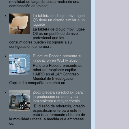
movilidad de larga distancia mediante una
combinación de levitaci...
La tableta de dibujo móvil ugee
Q6 tiene un diseño similar a un
juguete
La tableta de dibujo móvil ugee
Q6 es un periférico de nivel
profesional que los
consumidores pueden incorporar a su
configuración como una ...
Puncture Robotic presenta su
innovación en WCHR 2026.
Puncture Robotic presentó su
robot de trasplante capilar
HAIRO en el 14.º Congreso
Mundial de Investigación
Capilar. La compañía presentó un...
Zoox prepara su robotaxi para
la producción en serie y su
lanzamiento a mayor escala.
El diseño de robotaxis, creado
específicamente para este fin,
está transformando el futuro de
la movilidad urbana, a medida que empresas
co...