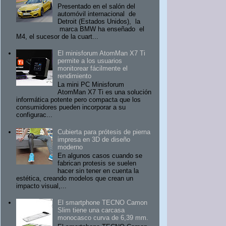
Presentado en el salón del
automóvil internacional de
Detroit (Estados Unidos), la
marca BMW ha enseñado el
M4, el sucesor de la cuart...
El minisforum AtomMan X7 Ti
permite a los usuarios
monitorear fácilmente el
rendimiento
La mini PC Minisforum
AtomMan X7 Ti es una solución
informática potente pero compacta que los
consumidores pueden incorporar a su
configurac...
Cubierta para prótesis de pierna
impresa en 3D de diseño
moderno
En algunos casos cuando se
fabrican protesis se suelen
hacer sin tener en cuenta la
estética, creando modelos que crean un
impacto visual,...
El smartphone TECNO Camon
Slim tiene una carcasa
monocasco curva de 6,39 mm.