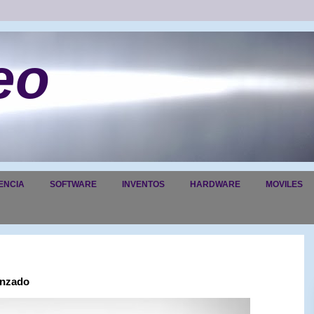
eo
ENCIA
SOFTWARE
INVENTOS
HARDWARE
MOVILES
anzado