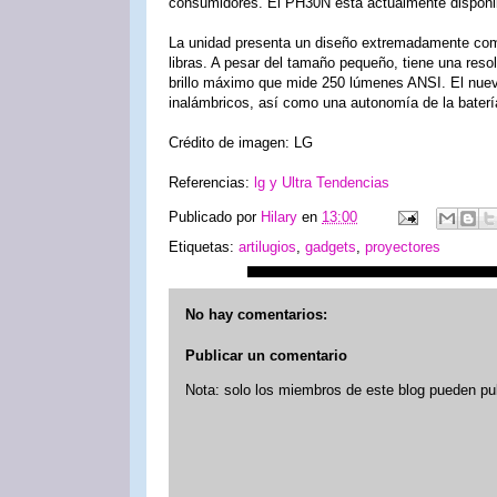
consumidores. El PH30N está actualmente disponibl
La unidad presenta un diseño extremadamente com
libras. A pesar del tamaño pequeño, tiene una res
brillo máximo que mide 250 lúmenes ANSI. El nuev
inalámbricos, así como una autonomía de la baterí
Crédito de imagen: LG
Referencias:
lg
y Ultra Tendencias
Publicado por
Hilary
en
13:00
Etiquetas:
artilugios
,
gadgets
,
proyectores
No hay comentarios:
Publicar un comentario
Nota: solo los miembros de este blog pueden pu