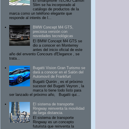
El smartphone TECNO Camon
Slim se ha incorporado al
catálogo de productos de la
marca como un teléfono elegante que
responde al interés de l...
BMW Concept M4 GTS,
preciosa versión con
novedades tecnológicas
El BMW Concept M4 GTS se
dio a conocer en Monterrey
antes del inicio oficial de este
año del envento Concours d'Elegance , se
trata...
Bugatti Vision Gran Turismo se
dará a conocer en el Salón del
Automovil de Frankfurt
Bugatti Quirón , es el próximo
sucesor del Bugatti Veyron , la
marca lo tiene todo listo para
ser lanzado el próximo año, Bugatti qui...
El sistema de transporte
Ringway reinventa la movilidad
de larga distancia.
El sistema de transporte
Ringway es un concepto
futurista que reinventa la