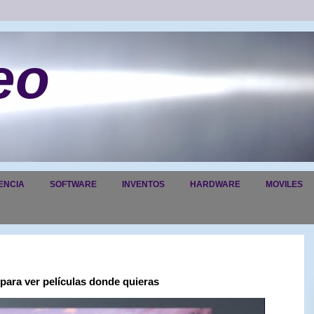
eo
ENCIA
SOFTWARE
INVENTOS
HARDWARE
MOVILES
ara ver películas donde quieras