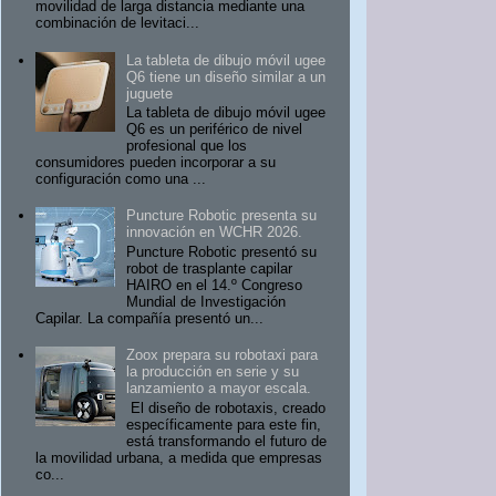
movilidad de larga distancia mediante una
combinación de levitaci...
La tableta de dibujo móvil ugee
Q6 tiene un diseño similar a un
juguete
La tableta de dibujo móvil ugee
Q6 es un periférico de nivel
profesional que los
consumidores pueden incorporar a su
configuración como una ...
Puncture Robotic presenta su
innovación en WCHR 2026.
Puncture Robotic presentó su
robot de trasplante capilar
HAIRO en el 14.º Congreso
Mundial de Investigación
Capilar. La compañía presentó un...
Zoox prepara su robotaxi para
la producción en serie y su
lanzamiento a mayor escala.
El diseño de robotaxis, creado
específicamente para este fin,
está transformando el futuro de
la movilidad urbana, a medida que empresas
co...