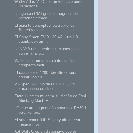
Watfly Atlas VTOL es un vehículo aéreo
unipersonal
La agencia INAI genera imágenes de
personas creada...
El asiento conceptual para aviones
Butterfly evita...
El Sony Smart TV XH80 4K Ultra HD
cuenta con un ...
La NASA nos cuenta sus planes para
volver a la lu...
'Walkcar' es un vehículo de diseño
compacto fácil...
El rascacielos 1200 Bay Street será
construido en ...
Mil-Spec S88 Pro de DOOGEE, un
smartphone de dise...
Emre Husmen muestra su diseño de Ford
Mustang Mach-F
LG muestra su pequeño proyector PH30N
para ver pe...
El smartphone 'OP-S' te ayuda a crear
música móvil
Kat Walk C es un dispositivo que te