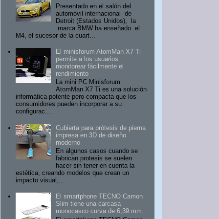
Presentado en el salón del
automóvil internacional de
Detroit (Estados Unidos), la
marca BMW ha enseñado el
M4, el sucesor de la cuart...
El minisforum AtomMan X7 Ti
permite a los usuarios
monitorear fácilmente el
rendimiento
La mini PC Minisforum
AtomMan X7 Ti es una solución
informática potente pero compacta que los
consumidores pueden incorporar a su
configurac...
Cubierta para prótesis de pierna
impresa en 3D de diseño
moderno
En algunos casos cuando se
fabrican protesis se suelen
hacer sin tener en cuenta la
estética, creando modelos que crean un
impacto visual,...
El smartphone TECNO Camon
Slim tiene una carcasa
monocasco curva de 6,39 mm.