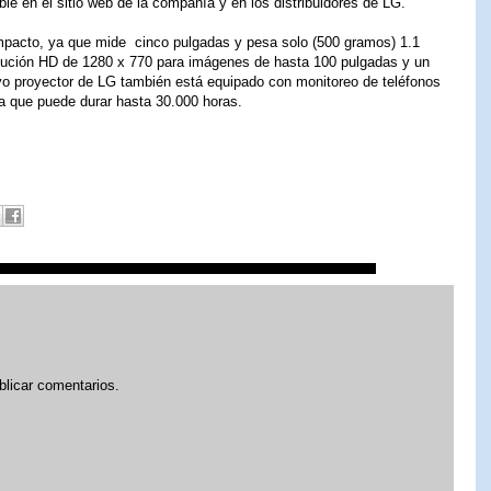
e en el sitio web de la compañía y en los distribuidores de LG.
pacto, ya que mide cinco pulgadas y pesa solo (500 gramos) 1.1
olución HD de 1280 x 770 para imágenes de hasta 100 pulgadas y un
o proyector de LG también está equipado con monitoreo de teléfonos
a que puede durar hasta 30.000 horas.
blicar comentarios.