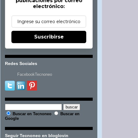
publicaciones por correo
electrónico:
Suscribirse
Redes Sociales
FacebookTecnoneo
Buscar en Tecnoneo
Buscar en
Google
Seguir Tecnoneo en bloglovin