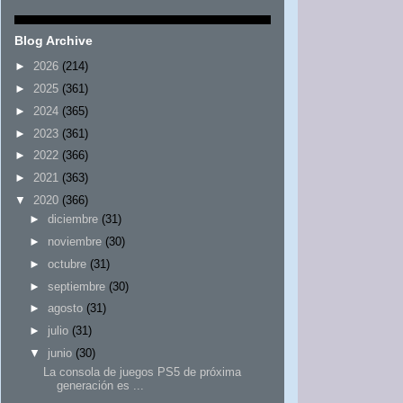
Blog Archive
►
2026
(214)
►
2025
(361)
►
2024
(365)
►
2023
(361)
►
2022
(366)
►
2021
(363)
▼
2020
(366)
►
diciembre
(31)
►
noviembre
(30)
►
octubre
(31)
►
septiembre
(30)
►
agosto
(31)
►
julio
(31)
▼
junio
(30)
La consola de juegos PS5 de próxima
generación es ...