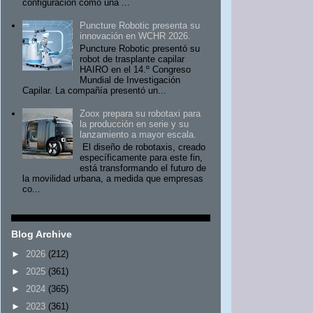
configuración como una ...
Puncture Robotic presenta su
innovación en WCHR 2026.
Puncture Robotic presentó su
robot de trasplante capilar
HAIRO en el 14.º Congreso
Mundial de Investigación
Capilar. La compañía presentó un...
Zoox prepara su robotaxi para
la producción en serie y su
lanzamiento a mayor escala.
El diseño de robotaxis, creado
específicamente para este fin,
está transformando el futuro de
la movilidad urbana, a medida que empresas
co...
Blog Archive
►
2026
(212)
►
2025
(361)
►
2024
(365)
►
2023
(361)