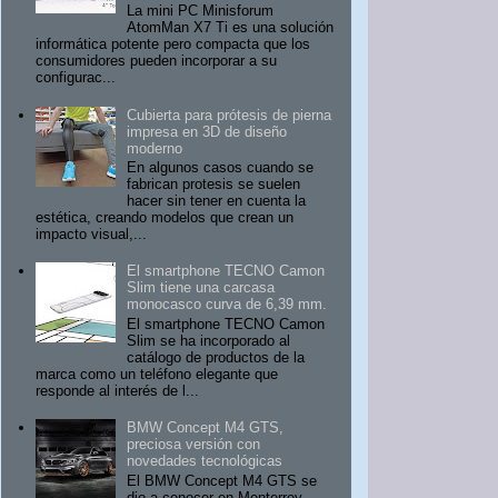
La mini PC Minisforum
AtomMan X7 Ti es una solución
informática potente pero compacta que los
consumidores pueden incorporar a su
configurac...
Cubierta para prótesis de pierna
impresa en 3D de diseño
moderno
En algunos casos cuando se
fabrican protesis se suelen
hacer sin tener en cuenta la
estética, creando modelos que crean un
impacto visual,...
El smartphone TECNO Camon
Slim tiene una carcasa
monocasco curva de 6,39 mm.
El smartphone TECNO Camon
Slim se ha incorporado al
catálogo de productos de la
marca como un teléfono elegante que
responde al interés de l...
BMW Concept M4 GTS,
preciosa versión con
novedades tecnológicas
El BMW Concept M4 GTS se
dio a conocer en Monterrey