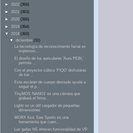
►
2022
(366)
►
2021
(363)
►
2020
(366)
►
2019
(364)
▼
2018
(360)
▼
diciembre
(31)
La tecnología de reconocimiento facial es
implemen...
El diseño de los auriculares 'Aura PEBL'
permite ...
Con el proyector cúbico 'PIQO' disfrutaras
de tus ...
Este escáner de cuerpo desnudo ayuda a
seguir el p...
TinyMOS 'NANO1' es una cámara que
grabará el firma...
Lightr es un útil cargador de pequeñas
dimensiones
WORX Axis Saw Sports es una
herramienta que cuen...
Las gafas NS ofrecen funcionalidad de VR