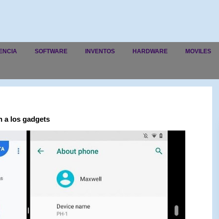
ENCIA
SOFTWARE
INVENTOS
HARDWARE
MOVILES
n a los gadgets