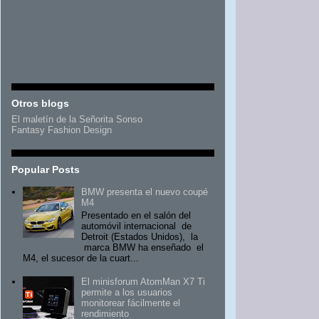
Otros blogs
El maletín de la Señorita Sonso
Fantasy Fashion Design
Popular Posts
BMW presenta el nuevo coupé
M4
Presentado en el salón del
automóvil internacional de
Detroit (Estados Unidos), la
marca BMW ha enseñado el
M4, el sucesor de la cuart...
El minisforum AtomMan X7 Ti
permite a los usuarios
monitorear fácilmente el
rendimiento