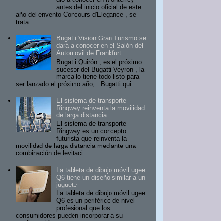
antes del inicio oficial de este
año del envento Concours d'Elegance , se
trata...
Bugatti Vision Gran Turismo se
dará a conocer en el Salón del
Automovil de Frankfurt
Bugatti Quirón , es el próximo
sucesor del Bugatti Veyron , la
marca lo tiene todo listo para
ser lanzado el próximo año, Bugatti qui...
El sistema de transporte
Ringway reinventa la movilidad
de larga distancia.
El sistema de transporte
Ringway es un concepto
futurista que reinventa la
movilidad de larga distancia mediante una
combinación de levitaci...
La tableta de dibujo móvil ugee
Q6 tiene un diseño similar a un
juguete
La tableta de dibujo móvil ugee
Q6 es un periférico de nivel
profesional que los
consumidores pueden incorporar a su