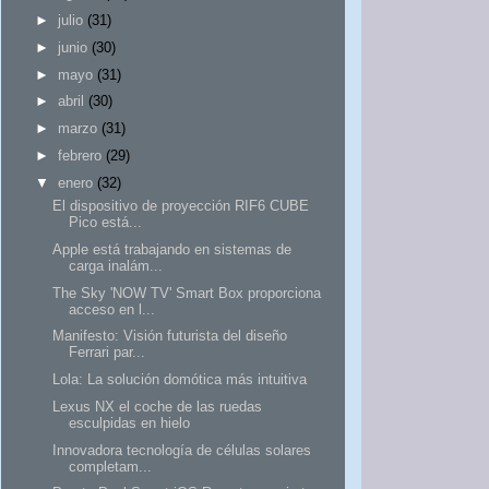
►
julio
(31)
►
junio
(30)
►
mayo
(31)
►
abril
(30)
►
marzo
(31)
►
febrero
(29)
▼
enero
(32)
El dispositivo de proyección RIF6 CUBE
Pico está...
Apple está trabajando en sistemas de
carga inalám...
The Sky 'NOW TV' Smart Box proporciona
acceso en l...
Manifesto: Visión futurista del diseño
Ferrari par...
Lola: La solución domótica más intuitiva
Lexus NX el coche de las ruedas
esculpidas en hielo
Innovadora tecnología de células solares
completam...