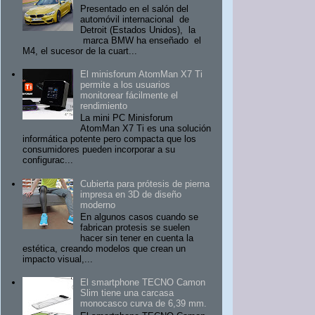
Presentado en el salón del
automóvil internacional de
Detroit (Estados Unidos), la
marca BMW ha enseñado el
M4, el sucesor de la cuart...
El minisforum AtomMan X7 Ti
permite a los usuarios
monitorear fácilmente el
rendimiento
La mini PC Minisforum
AtomMan X7 Ti es una solución
informática potente pero compacta que los
consumidores pueden incorporar a su
configurac...
Cubierta para prótesis de pierna
impresa en 3D de diseño
moderno
En algunos casos cuando se
fabrican protesis se suelen
hacer sin tener en cuenta la
estética, creando modelos que crean un
impacto visual,...
El smartphone TECNO Camon
Slim tiene una carcasa
monocasco curva de 6,39 mm.