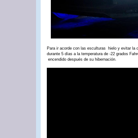
Para ir acorde con las esculturas hielo y evitar l
durante 5 días a la temperatura de -22 grados Fah
encendido después de su hibernación.