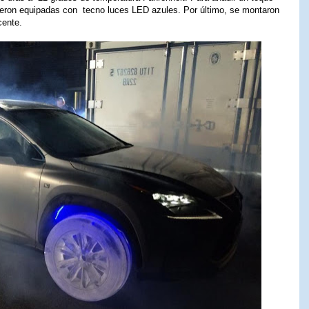
 fueron equipadas con tecno luces LED azules. Por último, se montaron
cente.