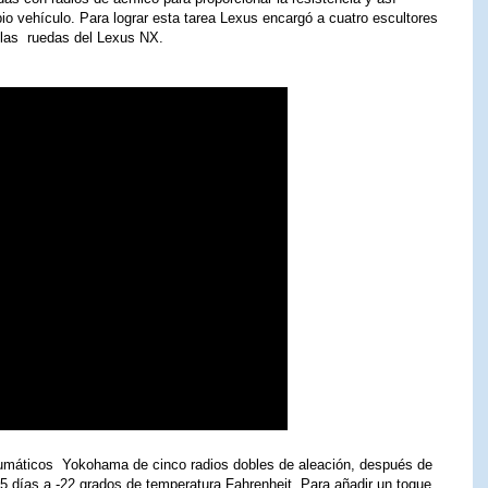
pio vehículo. Para lograr esta tarea Lexus encargó a cuatro escultores
 las ruedas del Lexus NX.
eumáticos Yokohama de cinco radios dobles de aleación, después de
 días a -22 grados de temperatura Fahrenheit. Para añadir un toque