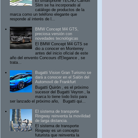
El smartphone TECNO Camon
Slim se ha incorporado al
catálogo de productos de la
marca como un teléfono elegante que
responde al interés de l...
BMW Concept M4 GTS,
preciosa versión con
novedades tecnológicas
El BMW Concept M4 GTS se
dio a conocer en Monterrey
antes del inicio oficial de este
año del envento Concours d'Elegance , se
trata...
Bugatti Vision Gran Turismo se
dará a conocer en el Salón del
Automovil de Frankfurt
Bugatti Quirón , es el próximo
sucesor del Bugatti Veyron , la
marca lo tiene todo listo para
ser lanzado el próximo año, Bugatti qui...
El sistema de transporte
Ringway reinventa la movilidad
de larga distancia.
El sistema de transporte
Ringway es un concepto
futurista que reinventa la