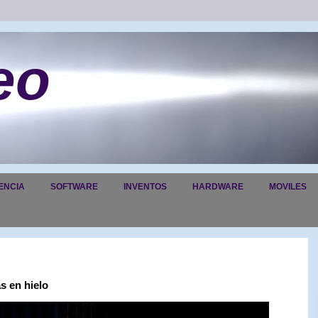
eo
ENCIA
SOFTWARE
INVENTOS
HARDWARE
MOVILES
s en hielo