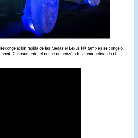
a descongelación rápida de las ruedas el Lexus NX también se congeló
renheit. Curiosamente, el coche comenzó a funcionar activando el