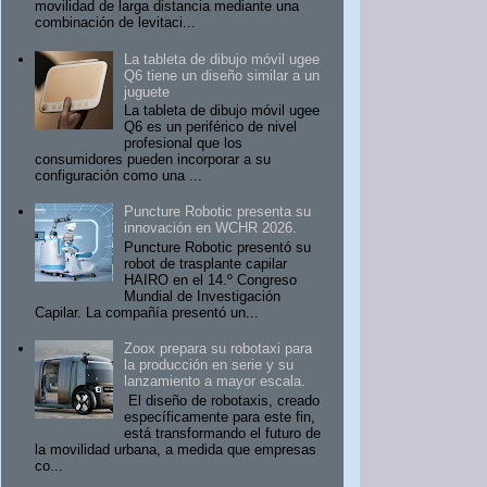
movilidad de larga distancia mediante una
combinación de levitaci...
La tableta de dibujo móvil ugee
Q6 tiene un diseño similar a un
juguete
La tableta de dibujo móvil ugee
Q6 es un periférico de nivel
profesional que los
consumidores pueden incorporar a su
configuración como una ...
Puncture Robotic presenta su
innovación en WCHR 2026.
Puncture Robotic presentó su
robot de trasplante capilar
HAIRO en el 14.º Congreso
Mundial de Investigación
Capilar. La compañía presentó un...
Zoox prepara su robotaxi para
la producción en serie y su
lanzamiento a mayor escala.
El diseño de robotaxis, creado
específicamente para este fin,
está transformando el futuro de
la movilidad urbana, a medida que empresas
co...