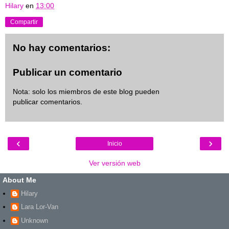
Hilary
en
13:00
Compartir
No hay comentarios:
Publicar un comentario
Nota: solo los miembros de este blog pueden
publicar comentarios.
‹
›
Inicio
Ver versión web
About Me
Hilary
Lara Lor-Van
Unknown