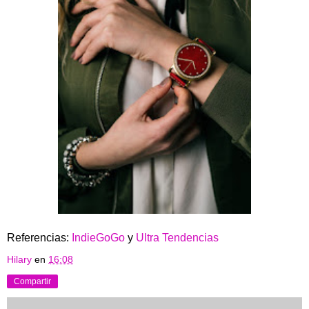
Referencias:
IndieGoGo
y
Ultra Tendencias
Hilary
en
16:08
Compartir