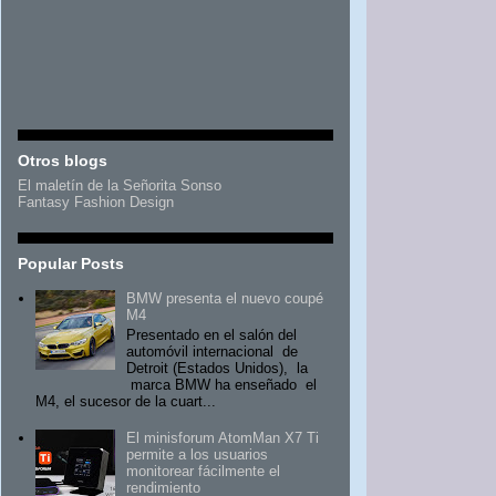
Otros blogs
El maletín de la Señorita Sonso
Fantasy Fashion Design
Popular Posts
BMW presenta el nuevo coupé
M4
Presentado en el salón del
automóvil internacional de
Detroit (Estados Unidos), la
marca BMW ha enseñado el
M4, el sucesor de la cuart...
El minisforum AtomMan X7 Ti
permite a los usuarios
monitorear fácilmente el
rendimiento