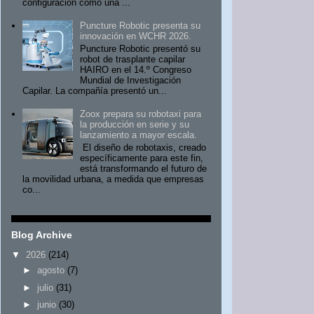
configuración como una ...
Puncture Robotic presenta su
innovación en WCHR 2026.
Puncture Robotic presentó su
robot de trasplante capilar
HAIRO en el 14.º Congreso
Mundial de Investigación
Capilar. La compañía presentó un...
Zoox prepara su robotaxi para
la producción en serie y su
lanzamiento a mayor escala.
El diseño de robotaxis, creado
específicamente para este fin,
está transformando el futuro de
la movilidad urbana, a medida que empresas
co...
Blog Archive
▼
2026
(214)
►
agosto
(7)
►
julio
(31)
►
junio
(30)