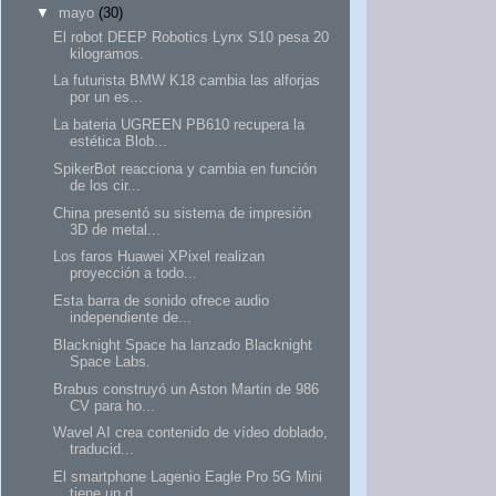
▼
mayo
(30)
El robot DEEP Robotics Lynx S10 pesa 20
kilogramos.
La futurista BMW K18 cambia las alforjas
por un es...
La bateria UGREEN PB610 recupera la
estética Blob...
SpikerBot reacciona y cambia en función
de los cir...
China presentó su sistema de impresión
3D de metal...
Los faros Huawei XPixel realizan
proyección a todo...
Esta barra de sonido ofrece audio
independiente de...
Blacknight Space ha lanzado Blacknight
Space Labs.
Brabus construyó un Aston Martin de 986
CV para ho...
Wavel AI crea contenido de vídeo doblado,
traducid...
El smartphone Lagenio Eagle Pro 5G Mini
tiene un d...