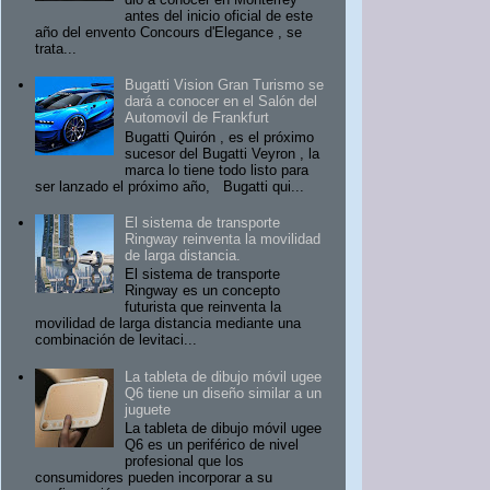
antes del inicio oficial de este
año del envento Concours d'Elegance , se
trata...
Bugatti Vision Gran Turismo se
dará a conocer en el Salón del
Automovil de Frankfurt
Bugatti Quirón , es el próximo
sucesor del Bugatti Veyron , la
marca lo tiene todo listo para
ser lanzado el próximo año, Bugatti qui...
El sistema de transporte
Ringway reinventa la movilidad
de larga distancia.
El sistema de transporte
Ringway es un concepto
futurista que reinventa la
movilidad de larga distancia mediante una
combinación de levitaci...
La tableta de dibujo móvil ugee
Q6 tiene un diseño similar a un
juguete
La tableta de dibujo móvil ugee
Q6 es un periférico de nivel
profesional que los
consumidores pueden incorporar a su