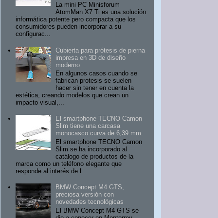
La mini PC Minisforum
AtomMan X7 Ti es una solución
informática potente pero compacta que los
consumidores pueden incorporar a su
configurac...
Cubierta para prótesis de pierna
impresa en 3D de diseño
moderno
En algunos casos cuando se
fabrican protesis se suelen
hacer sin tener en cuenta la
estética, creando modelos que crean un
impacto visual,...
El smartphone TECNO Camon
Slim tiene una carcasa
monocasco curva de 6,39 mm.
El smartphone TECNO Camon
Slim se ha incorporado al
catálogo de productos de la
marca como un teléfono elegante que
responde al interés de l...
BMW Concept M4 GTS,
preciosa versión con
novedades tecnológicas
El BMW Concept M4 GTS se
dio a conocer en Monterrey