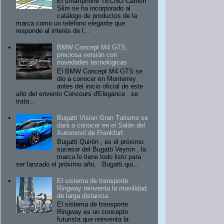
El smartphone TECNO Camon
Slim se ha incorporado al
catálogo de productos de la
marca como un teléfono elegante que
responde al interés de l...
BMW Concept M4 GTS,
preciosa versión con
novedades tecnológicas
El BMW Concept M4 GTS se
dio a conocer en Monterrey
antes del inicio oficial de este
año del envento Concours d'Elegance , se
trata...
Bugatti Vision Gran Turismo se
dará a conocer en el Salón del
Automovil de Frankfurt
Bugatti Quirón , es el próximo
sucesor del Bugatti Veyron , la
marca lo tiene todo listo para
ser lanzado el próximo año, Bugatti qui...
El sistema de transporte
Ringway reinventa la movilidad
de larga distancia.
El sistema de transporte
Ringway es un concepto
futurista que reinventa la