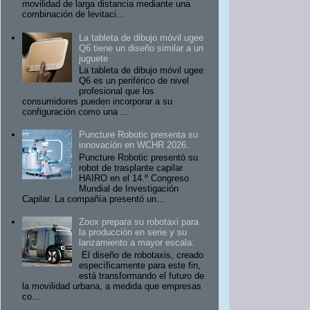
movilidad de larga distancia mediante una
combinación de levitaci...
La tableta de dibujo móvil ugee
Q6 tiene un diseño similar a un
juguete
La tableta de dibujo móvil ugee
Q6 es un periférico de nivel
profesional que los
consumidores pueden incorporar a su
configuración como una ...
Puncture Robotic presenta su
innovación en WCHR 2026.
Puncture Robotic presentó su
robot de trasplante capilar
HAIRO en el 14.º Congreso
Mundial de Investigación
Capilar. La compañía presentó un...
Zoox prepara su robotaxi para
la producción en serie y su
lanzamiento a mayor escala.
El diseño de robotaxis, creado
específicamente para este fin,
está transformando el futuro de
la movilidad urbana, a medida que empresas
co...