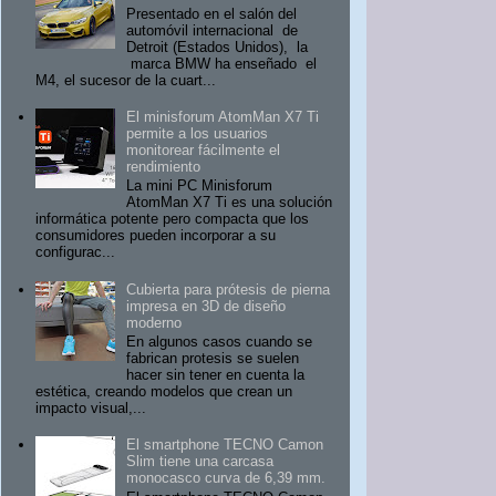
Presentado en el salón del
automóvil internacional de
Detroit (Estados Unidos), la
marca BMW ha enseñado el
M4, el sucesor de la cuart...
El minisforum AtomMan X7 Ti
permite a los usuarios
monitorear fácilmente el
rendimiento
La mini PC Minisforum
AtomMan X7 Ti es una solución
informática potente pero compacta que los
consumidores pueden incorporar a su
configurac...
Cubierta para prótesis de pierna
impresa en 3D de diseño
moderno
En algunos casos cuando se
fabrican protesis se suelen
hacer sin tener en cuenta la
estética, creando modelos que crean un
impacto visual,...
El smartphone TECNO Camon
Slim tiene una carcasa
monocasco curva de 6,39 mm.