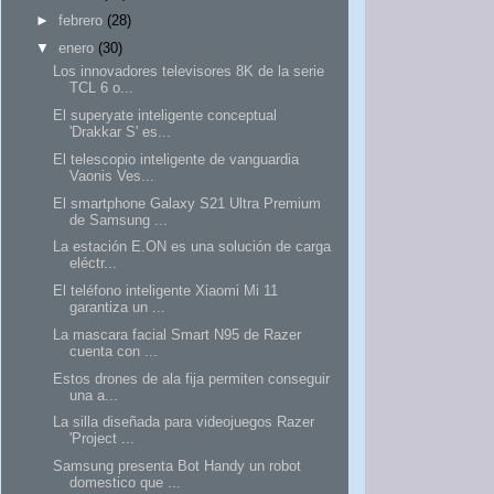
►
febrero
(28)
▼
enero
(30)
Los innovadores televisores 8K de la serie
TCL 6 o...
El superyate inteligente conceptual
'Drakkar S' es...
El telescopio inteligente de vanguardia
Vaonis Ves...
El smartphone Galaxy S21 Ultra Premium
de Samsung ...
La estación E.ON es una solución de carga
eléctr...
El teléfono inteligente Xiaomi Mi 11
garantiza un ...
La mascara facial Smart N95 de Razer
cuenta con ...
Estos drones de ala fija permiten conseguir
una a...
La silla diseñada para videojuegos Razer
'Project ...
Samsung presenta Bot Handy un robot
domestico que ...