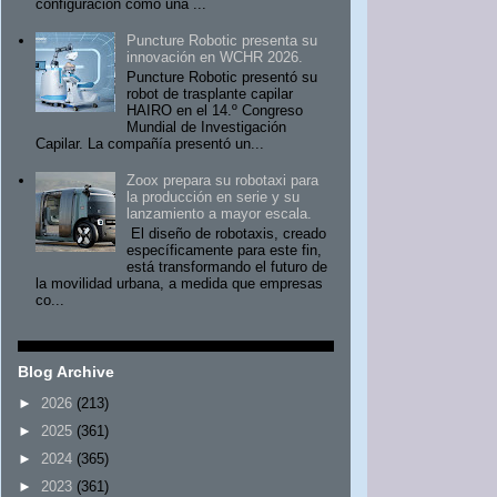
configuración como una ...
Puncture Robotic presenta su
innovación en WCHR 2026.
Puncture Robotic presentó su
robot de trasplante capilar
HAIRO en el 14.º Congreso
Mundial de Investigación
Capilar. La compañía presentó un...
Zoox prepara su robotaxi para
la producción en serie y su
lanzamiento a mayor escala.
El diseño de robotaxis, creado
específicamente para este fin,
está transformando el futuro de
la movilidad urbana, a medida que empresas
co...
Blog Archive
►
2026
(213)
►
2025
(361)
►
2024
(365)
►
2023
(361)