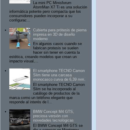
La mini PC Minisforum
AtomMan X7 Ti es una solución
informática potente pero compacta que los
consumidores pueden incorporar a su
configurac...
Cubierta para prótesis de pierna
impresa en 3D de diseño
moderno
En algunos casos cuando se
fabrican protesis se suelen
hacer sin tener en cuenta la
estética, creando modelos que crean un
impacto visual,...
El smartphone TECNO Camon
Slim tiene una carcasa
monocasco curva de 6,39 mm.
El smartphone TECNO Camon
Slim se ha incorporado al
catálogo de productos de la
marca como un teléfono elegante que
responde al interés de l...
BMW Concept M4 GTS,
preciosa versión con
novedades tecnológicas
El BMW Concept M4 GTS se
dio a conocer en Monterrey