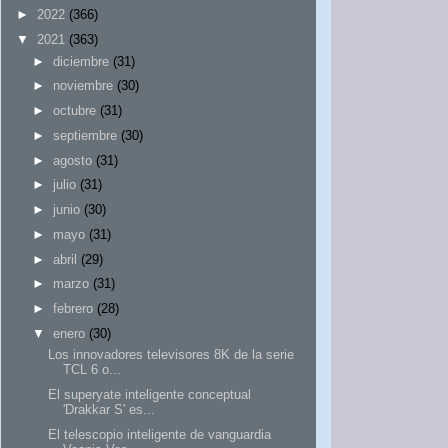
►
2022
(366)
▼
2021
(363)
►
diciembre
(31)
►
noviembre
(30)
►
octubre
(31)
►
septiembre
(30)
►
agosto
(31)
►
julio
(31)
►
junio
(30)
►
mayo
(31)
►
abril
(29)
►
marzo
(31)
►
febrero
(28)
▼
enero
(30)
Los innovadores televisores 8K de la serie
TCL 6 o...
El superyate inteligente conceptual
'Drakkar S' es...
El telescopio inteligente de vanguardia