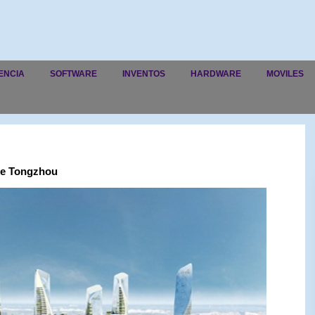
ENCIA
SOFTWARE
INVENTOS
HARDWARE
MOVILES
 de Tongzhou