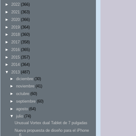
►
2022
(366)
►
2021
(363)
►
2020
(366)
►
2019
(364)
►
2018
(360)
►
2017
(358)
►
2016
(365)
►
2015
(357)
►
2014
(364)
▼
2013
(487)
►
diciembre
(30)
►
noviembre
(41)
►
octubre
(60)
►
septiembre
(60)
►
agosto
(64)
▼
julio
(74)
Unusual Vortex dual Tablet de 7 pulgadas
Nueva propuesta de diseño para el iPhone
6