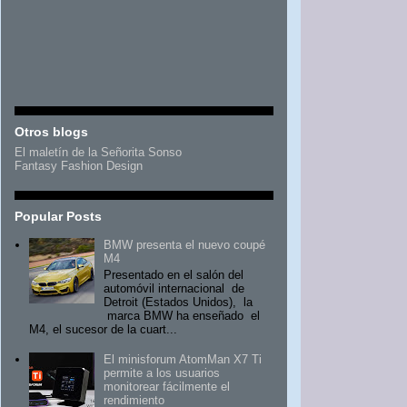
Otros blogs
El maletín de la Señorita Sonso
Fantasy Fashion Design
Popular Posts
BMW presenta el nuevo coupé
M4
Presentado en el salón del
automóvil internacional de
Detroit (Estados Unidos), la
marca BMW ha enseñado el
M4, el sucesor de la cuart...
El minisforum AtomMan X7 Ti
permite a los usuarios
monitorear fácilmente el
rendimiento