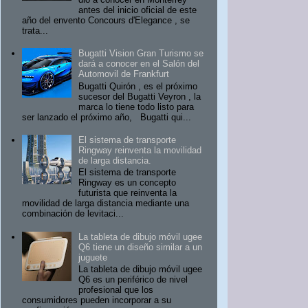
antes del inicio oficial de este
año del envento Concours d'Elegance , se
trata...
Bugatti Vision Gran Turismo se
dará a conocer en el Salón del
Automovil de Frankfurt
Bugatti Quirón , es el próximo
sucesor del Bugatti Veyron , la
marca lo tiene todo listo para
ser lanzado el próximo año, Bugatti qui...
El sistema de transporte
Ringway reinventa la movilidad
de larga distancia.
El sistema de transporte
Ringway es un concepto
futurista que reinventa la
movilidad de larga distancia mediante una
combinación de levitaci...
La tableta de dibujo móvil ugee
Q6 tiene un diseño similar a un
juguete
La tableta de dibujo móvil ugee
Q6 es un periférico de nivel
profesional que los
consumidores pueden incorporar a su