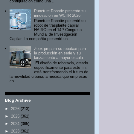
configuración como una ...
Puncture Robotic presenta su
innovación en WCHR 2026.
Puncture Robotic presentó su
robot de trasplante capilar
HAIRO en el 14.º Congreso
Mundial de Investigación
Capilar. La compañía presentó un...
Zoox prepara su robotaxi para
la producción en serie y su
lanzamiento a mayor escala.
El diseño de robotaxis, creado
específicamente para este fin,
está transformando el futuro de
la movilidad urbana, a medida que empresas
co...
Blog Archive
►
2026
(213)
►
2025
(361)
►
2024
(365)
►
2023
(361)