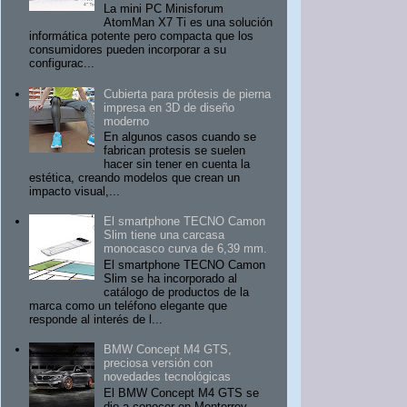
La mini PC Minisforum
AtomMan X7 Ti es una solución
informática potente pero compacta que los
consumidores pueden incorporar a su
configurac...
Cubierta para prótesis de pierna
impresa en 3D de diseño
moderno
En algunos casos cuando se
fabrican protesis se suelen
hacer sin tener en cuenta la
estética, creando modelos que crean un
impacto visual,...
El smartphone TECNO Camon
Slim tiene una carcasa
monocasco curva de 6,39 mm.
El smartphone TECNO Camon
Slim se ha incorporado al
catálogo de productos de la
marca como un teléfono elegante que
responde al interés de l...
BMW Concept M4 GTS,
preciosa versión con
novedades tecnológicas
El BMW Concept M4 GTS se
dio a conocer en Monterrey