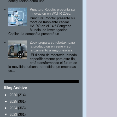
configuración como una ...
Puncture Robotic presenta su
innovación en WCHR 2026.
Puncture Robotic presentó su
robot de trasplante capilar
HAIRO en el 14.º Congreso
Mundial de Investigación
Capilar. La compañía presentó un...
Zoox prepara su robotaxi para
la producción en serie y su
lanzamiento a mayor escala.
El diseño de robotaxis, creado
específicamente para este fin,
está transformando el futuro de
la movilidad urbana, a medida que empresas
co...
Blog Archive
►
2026
(214)
►
2025
(361)
►
2024
(365)
▼
2023
(361)