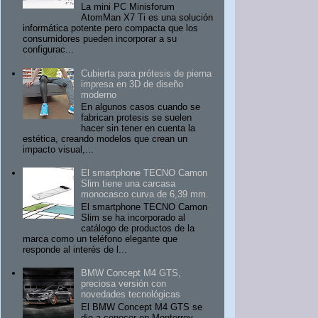
La mini PC Minisforum
AtomMan X7 Ti es una solución
informática potente pero compacta que los
consumidores pueden incorporar a su
configurac...
Cubierta para prótesis de pierna
impresa en 3D de diseño
moderno
En algunos casos cuando se
fabrican protesis se suelen
hacer sin tener en cuenta la
estética, creando modelos que crean un
impacto visual,...
El smartphone TECNO Camon
Slim tiene una carcasa
monocasco curva de 6,39 mm.
El smartphone TECNO Camon
Slim se ha incorporado al
catálogo de productos de la
marca como un teléfono elegante que
responde al interés de l...
BMW Concept M4 GTS,
preciosa versión con
novedades tecnológicas
El BMW Concept M4 GTS se
dio a conocer en Monterrey