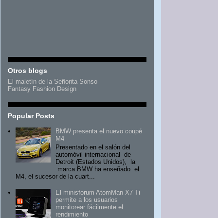
Otros blogs
El maletín de la Señorita Sonso
Fantasy Fashion Design
Popular Posts
BMW presenta el nuevo coupé
M4
Presentado en el salón del
automóvil internacional de
Detroit (Estados Unidos), la
marca BMW ha enseñado el
M4, el sucesor de la cuart...
El minisforum AtomMan X7 Ti
permite a los usuarios
monitorear fácilmente el
rendimiento