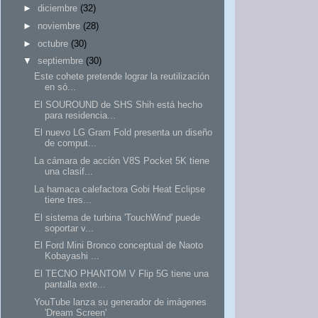
►
diciembre
(32)
►
noviembre
(28)
►
octubre
(30)
▼
septiembre
(30)
Este cohete pretende lograr la reutilización
en só...
El SOUROUND de SHS Shih está hecho
para residencia...
El nuevo LG Gram Fold presenta un diseño
de comput...
La cámara de acción V8S Pocket 5K tiene
una clasif...
La hamaca calefactora Gobi Heat Eclipse
tiene tres...
El sistema de turbina 'TouchWind' puede
soportar v...
El Ford Mini Bronco conceptual de Naoto
Kobayashi ...
El TECNO PHANTOM V Flip 5G tiene una
pantalla exte...
YouTube lanza su generador de imágenes
'Dream Screen'