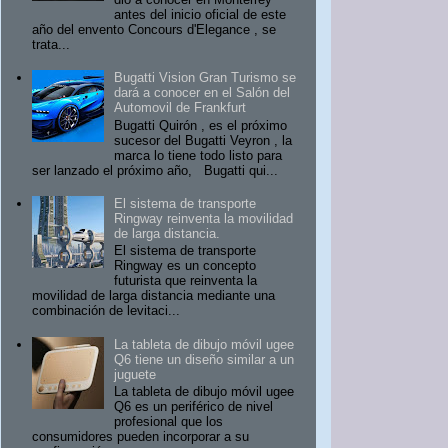
antes del inicio oficial de este
año del envento Concours d'Elegance , se
trata...
Bugatti Vision Gran Turismo se
dará a conocer en el Salón del
Automovil de Frankfurt
Bugatti Quirón , es el próximo
sucesor del Bugatti Veyron , la
marca lo tiene todo listo para
ser lanzado el próximo año, Bugatti qui...
El sistema de transporte
Ringway reinventa la movilidad
de larga distancia.
El sistema de transporte
Ringway es un concepto
futurista que reinventa la
movilidad de larga distancia mediante una
combinación de levitaci...
La tableta de dibujo móvil ugee
Q6 tiene un diseño similar a un
juguete
La tableta de dibujo móvil ugee
Q6 es un periférico de nivel
profesional que los
consumidores pueden incorporar a su