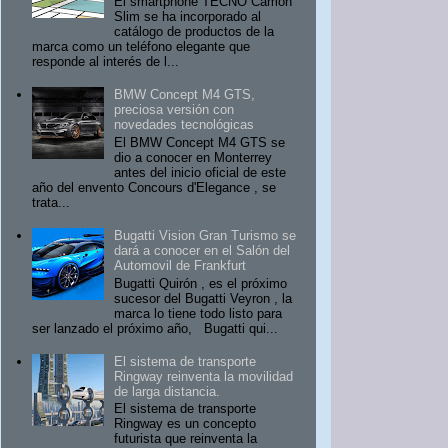
El smartphone TECNO Camon
Slim se ha incorporado al
catálogo de productos de la
marca como un teléfono elegante que
responde al interés de l...
BMW Concept M4 GTS,
preciosa versión con
novedades tecnológicas
El BMW Concept M4 GTS se
dio a conocer en Monterrey
antes del inicio oficial de este
año del envento Concours d'Elegance , se
trata...
Bugatti Vision Gran Turismo se
dará a conocer en el Salón del
Automovil de Frankfurt
Bugatti Quirón , es el próximo
sucesor del Bugatti Veyron , la
marca lo tiene todo listo para
ser lanzado el próximo año, Bugatti qui...
El sistema de transporte
Ringway reinventa la movilidad
de larga distancia.
El sistema de transporte
Ringway es un concepto
futurista que reinventa la