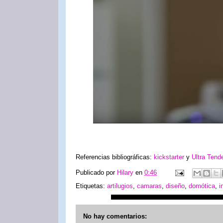
Referencias bibliográficas:
kickstarter
y
Ultra Tend
Publicado por
Hilary
en
0:46
Etiquetas:
artilugios
,
camaras
,
diseño
,
domótica
,
i
No hay comentarios: