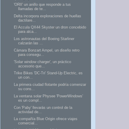
'ORII' un anillo que responde a tus
llamadas de te...
Delta incorpora exploraciones de huellas
dactilare...
El Accula QX44 Skyster un dron concebido
para alca...
Los astronautas del Boeing Starliner
calzarán las ...
Cámara Bonzart Ampel, un diseño retro
para consegu...
'Solar window charger', un práctico
accesorio que...
Trike Bikes 'DC-Tri' Stand-Up Electric, es
un con...
La primera ciudad flotante podría comenzar
su cons...
La ventana solar Physee 'PowerWindows'
es un compl...
Con 'Paby' llevarás un control de la
actividad de...
La compañía Blue Origin ofrece viajes
comercial...