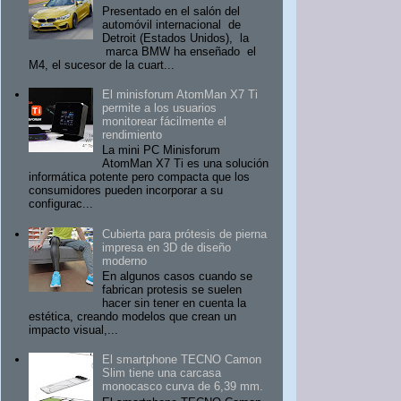
Presentado en el salón del
automóvil internacional de
Detroit (Estados Unidos), la
marca BMW ha enseñado el
M4, el sucesor de la cuart...
El minisforum AtomMan X7 Ti
permite a los usuarios
monitorear fácilmente el
rendimiento
La mini PC Minisforum
AtomMan X7 Ti es una solución
informática potente pero compacta que los
consumidores pueden incorporar a su
configurac...
Cubierta para prótesis de pierna
impresa en 3D de diseño
moderno
En algunos casos cuando se
fabrican protesis se suelen
hacer sin tener en cuenta la
estética, creando modelos que crean un
impacto visual,...
El smartphone TECNO Camon
Slim tiene una carcasa
monocasco curva de 6,39 mm.