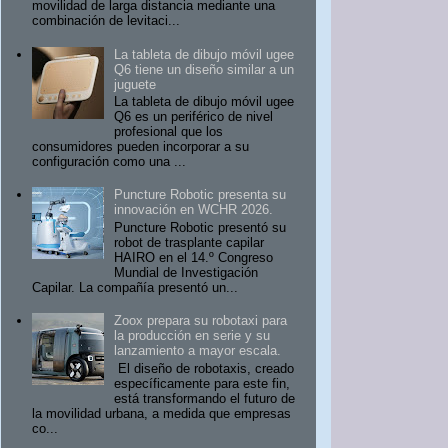
movilidad de larga distancia mediante una
combinación de levitaci...
La tableta de dibujo móvil ugee
Q6 tiene un diseño similar a un
juguete
La tableta de dibujo móvil ugee
Q6 es un periférico de nivel
profesional que los
consumidores pueden incorporar a su
configuración como una ...
Puncture Robotic presenta su
innovación en WCHR 2026.
Puncture Robotic presentó su
robot de trasplante capilar
HAIRO en el 14.º Congreso
Mundial de Investigación
Capilar. La compañía presentó un...
Zoox prepara su robotaxi para
la producción en serie y su
lanzamiento a mayor escala.
El diseño de robotaxis, creado
específicamente para este fin,
está transformando el futuro de
la movilidad urbana, a medida que empresas
co...