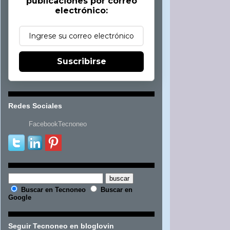
publicaciones por correo
electrónico:
Suscribirse
Redes Sociales
FacebookTecnoneo
Buscar en Tecnoneo
Buscar en
Google
Seguir Tecnoneo en bloglovin