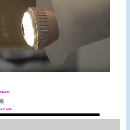
encias
nventos