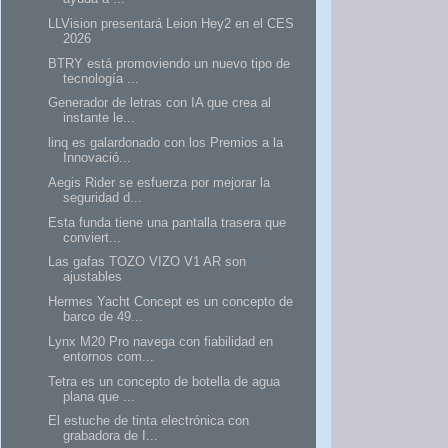
LLVision presentará Leion Hey2 en el CES
2026
BTRY está promoviendo un nuevo tipo de
tecnología ...
Generador de letras con IA que crea al
instante le...
linq es galardonado con los Premios a la
Innovació...
Aegis Rider se esfuerza por mejorar la
seguridad d...
Esta funda tiene una pantalla trasera que
conviert...
Las gafas TOZO VIZO V1 AR son
ajustables
Hermes Yacht Concept es un concepto de
barco de 49...
Lynx M20 Pro navega con fiabilidad en
entornos com...
Tetra es un concepto de botella de agua
plana que ...
El estuche de tinta electrónica con
grabadora de I...