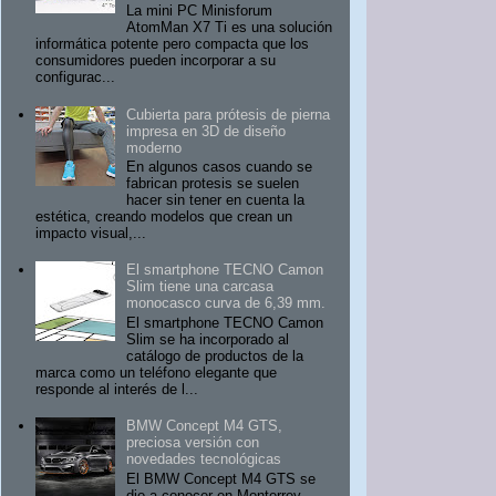
La mini PC Minisforum
AtomMan X7 Ti es una solución
informática potente pero compacta que los
consumidores pueden incorporar a su
configurac...
Cubierta para prótesis de pierna
impresa en 3D de diseño
moderno
En algunos casos cuando se
fabrican protesis se suelen
hacer sin tener en cuenta la
estética, creando modelos que crean un
impacto visual,...
El smartphone TECNO Camon
Slim tiene una carcasa
monocasco curva de 6,39 mm.
El smartphone TECNO Camon
Slim se ha incorporado al
catálogo de productos de la
marca como un teléfono elegante que
responde al interés de l...
BMW Concept M4 GTS,
preciosa versión con
novedades tecnológicas
El BMW Concept M4 GTS se
dio a conocer en Monterrey