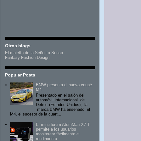
Otros blogs
El maletín de la Señorita Sonso
Fantasy Fashion Design
Popular Posts
BMW presenta el nuevo coupé
M4
Presentado en el salón del
automóvil internacional de
Detroit (Estados Unidos), la
marca BMW ha enseñado el
M4, el sucesor de la cuart...
El minisforum AtomMan X7 Ti
permite a los usuarios
monitorear fácilmente el
rendimiento