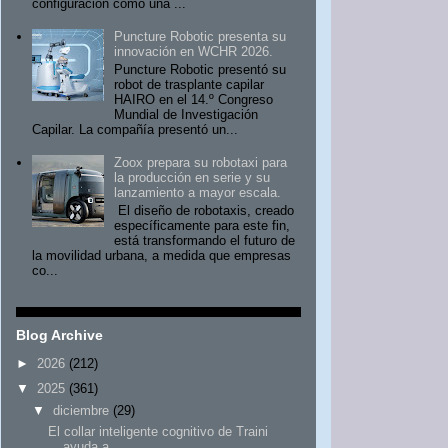
configuración como una ...
Puncture Robotic presenta su
innovación en WCHR 2026.
Puncture Robotic presentó su
robot de trasplante capilar
HAIRO en el 14.º Congreso
Mundial de Investigación
Capilar. La compañía presentó un...
Zoox prepara su robotaxi para
la producción en serie y su
lanzamiento a mayor escala.
El diseño de robotaxis, creado
específicamente para este fin,
está transformando el futuro de
la movilidad urbana, a medida que empresas
co...
Blog Archive
►
2026
(212)
▼
2025
(361)
▼
diciembre
(29)
El collar inteligente cognitivo de Traini
ayuda a ...