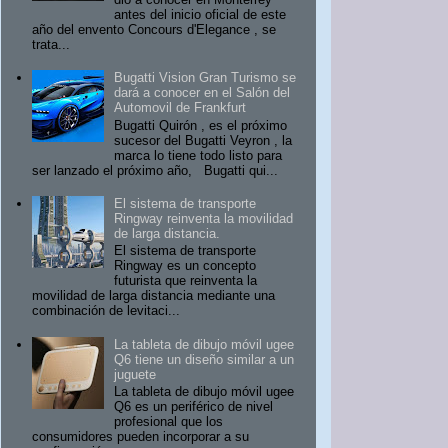
antes del inicio oficial de este
año del envento Concours d'Elegance , se
trata...
Bugatti Vision Gran Turismo se
dará a conocer en el Salón del
Automovil de Frankfurt
Bugatti Quirón , es el próximo
sucesor del Bugatti Veyron , la
marca lo tiene todo listo para
ser lanzado el próximo año, Bugatti qui...
El sistema de transporte
Ringway reinventa la movilidad
de larga distancia.
El sistema de transporte
Ringway es un concepto
futurista que reinventa la
movilidad de larga distancia mediante una
combinación de levitaci...
La tableta de dibujo móvil ugee
Q6 tiene un diseño similar a un
juguete
La tableta de dibujo móvil ugee
Q6 es un periférico de nivel
profesional que los
consumidores pueden incorporar a su