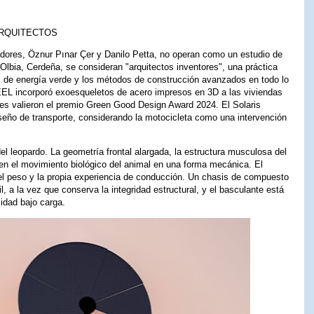
ARQUITECTOS
dores, Öznur Pınar Çer y Danilo Petta, no operan como un estudio de
Olbia, Cerdeña, se consideran "arquitectos inventores", una práctica
as de energía verde y los métodos de construcción avanzados en todo lo
EL incorporó exoesqueletos de acero impresos en 3D a las viviendas
s valieron el premio Green Good Design Award 2024. El Solaris
diseño de transporte, considerando la motocicleta como una intervención
el leopardo. La geometría frontal alargada, la estructura musculosa del
cen el movimiento biológico del animal en una forma mecánica. El
 del peso y la propia experiencia de conducción. Un chasis de compuesto
l, a la vez que conserva la integridad estructural, y el basculante está
lidad bajo carga.