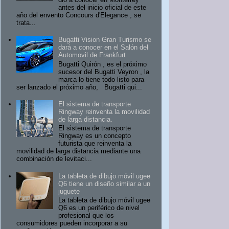
antes del inicio oficial de este
año del envento Concours d'Elegance , se
trata...
Bugatti Vision Gran Turismo se
dará a conocer en el Salón del
Automovil de Frankfurt
Bugatti Quirón , es el próximo
sucesor del Bugatti Veyron , la
marca lo tiene todo listo para
ser lanzado el próximo año, Bugatti qui...
El sistema de transporte
Ringway reinventa la movilidad
de larga distancia.
El sistema de transporte
Ringway es un concepto
futurista que reinventa la
movilidad de larga distancia mediante una
combinación de levitaci...
La tableta de dibujo móvil ugee
Q6 tiene un diseño similar a un
juguete
La tableta de dibujo móvil ugee
Q6 es un periférico de nivel
profesional que los
consumidores pueden incorporar a su