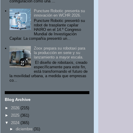
configuración como una ...
Puncture Robotic presenta su
innovación en WCHR 2026.
Puncture Robotic presentó su
robot de trasplante capilar
HAIRO en el 14.º Congreso
Mundial de Investigación
Capilar. La compañía presentó un...
Zoox prepara su robotaxi para
la producción en serie y su
lanzamiento a mayor escala.
El diseño de robotaxis, creado
específicamente para este fin,
está transformando el futuro de
la movilidad urbana, a medida que empresas
co...
Blog Archive
►
2026
(215)
►
2025
(361)
▼
2024
(365)
►
diciembre
(31)