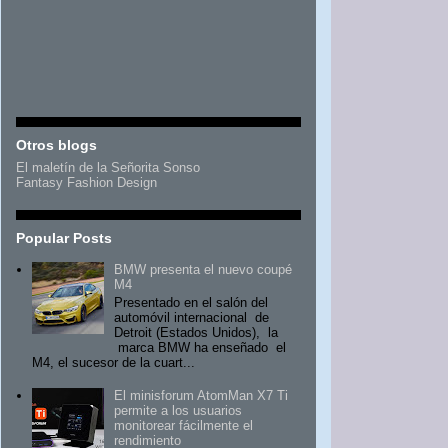
Otros blogs
El maletín de la Señorita Sonso
Fantasy Fashion Design
Popular Posts
BMW presenta el nuevo coupé
M4
Presentado en el salón del
automóvil internacional de
Detroit (Estados Unidos), la
marca BMW ha enseñado el
M4, el sucesor de la cuart...
El minisforum AtomMan X7 Ti
permite a los usuarios
monitorear fácilmente el
rendimiento