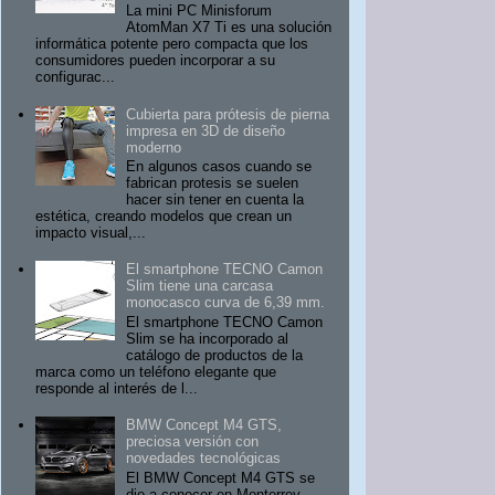
La mini PC Minisforum
AtomMan X7 Ti es una solución
informática potente pero compacta que los
consumidores pueden incorporar a su
configurac...
Cubierta para prótesis de pierna
impresa en 3D de diseño
moderno
En algunos casos cuando se
fabrican protesis se suelen
hacer sin tener en cuenta la
estética, creando modelos que crean un
impacto visual,...
El smartphone TECNO Camon
Slim tiene una carcasa
monocasco curva de 6,39 mm.
El smartphone TECNO Camon
Slim se ha incorporado al
catálogo de productos de la
marca como un teléfono elegante que
responde al interés de l...
BMW Concept M4 GTS,
preciosa versión con
novedades tecnológicas
El BMW Concept M4 GTS se
dio a conocer en Monterrey