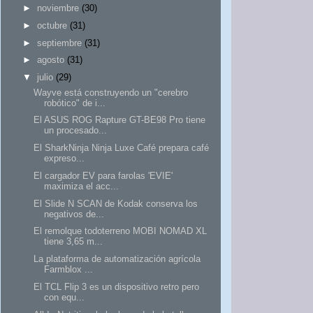
►
noviembre
(30)
►
octubre
(31)
►
septiembre
(31)
►
agosto
(31)
▼
julio
(29)
Wayve está construyendo un "cerebro
robótico" de i...
El ASUS ROG Rapture GT-BE98 Pro tiene
un procesado...
El SharkNinja Ninja Luxe Café prepara café
expreso...
El cargador EV para farolas 'EVIE'
maximiza el acc...
El Slide N SCAN de Kodak conserva los
negativos de...
El remolque todoterreno MOBI NOMAD XL
tiene 3,65 m...
La plataforma de automatización agrícola
Farmblox ...
El TCL Flip 3 es un dispositivo retro pero
con equ...