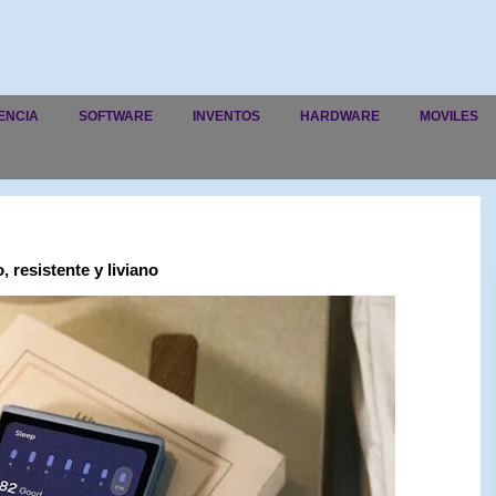
ENCIA
SOFTWARE
INVENTOS
HARDWARE
MOVILES
 resistente y liviano