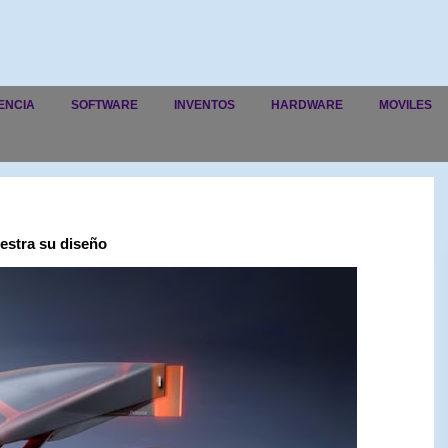
ENCIA
SOFTWARE
INVENTOS
HARDWARE
MOVILES
uestra su diseño