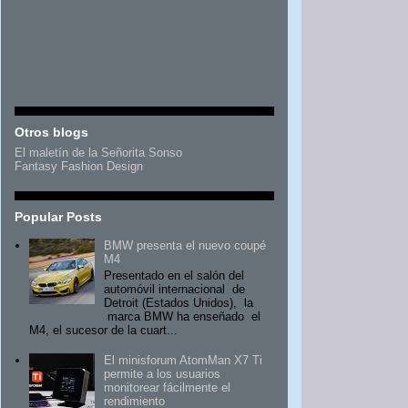
Otros blogs
El maletín de la Señorita Sonso
Fantasy Fashion Design
Popular Posts
BMW presenta el nuevo coupé
M4
Presentado en el salón del
automóvil internacional de
Detroit (Estados Unidos), la
marca BMW ha enseñado el
M4, el sucesor de la cuart...
El minisforum AtomMan X7 Ti
permite a los usuarios
monitorear fácilmente el
rendimiento