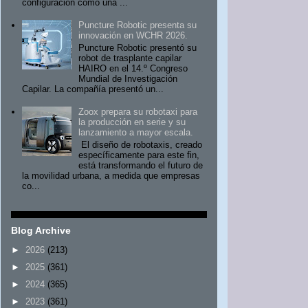
configuración como una ...
Puncture Robotic presenta su
innovación en WCHR 2026.
Puncture Robotic presentó su
robot de trasplante capilar
HAIRO en el 14.º Congreso
Mundial de Investigación
Capilar. La compañía presentó un...
Zoox prepara su robotaxi para
la producción en serie y su
lanzamiento a mayor escala.
El diseño de robotaxis, creado
específicamente para este fin,
está transformando el futuro de
la movilidad urbana, a medida que empresas
co...
Blog Archive
►
2026
(213)
►
2025
(361)
►
2024
(365)
►
2023
(361)