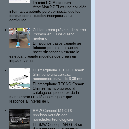
La mini PC Minisforum
AtomMan X7 Ti es una solución
informática potente pero compacta que los
consumidores pueden incorporar a su
configurac...
Cubierta para prótesis de pierna
impresa en 3D de diseño
moderno
En algunos casos cuando se
fabrican protesis se suelen
hacer sin tener en cuenta la
estética, creando modelos que crean un
impacto visual,...
El smartphone TECNO Camon
Slim tiene una carcasa
monocasco curva de 6,39 mm.
El smartphone TECNO Camon
Slim se ha incorporado al
catálogo de productos de la
marca como un teléfono elegante que
responde al interés de l...
BMW Concept M4 GTS,
preciosa versión con
novedades tecnológicas
El BMW Concept M4 GTS se
dio a conocer en Monterrey