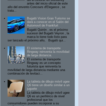
antes del inicio oficial de este
año del envento Concours d'Elegance , se
trata...
Bugatti Vision Gran Turismo se
dará a conocer en el Salón del
Automovil de Frankfurt
Bugatti Quirón , es el próximo
sucesor del Bugatti Veyron , la
marca lo tiene todo listo para
ser lanzado el próximo año, Bugatti qui...
El sistema de transporte
Ringway reinventa la movilidad
de larga distancia.
El sistema de transporte
Ringway es un concepto
futurista que reinventa la
movilidad de larga distancia mediante una
combinación de levitaci...
La tableta de dibujo móvil ugee
Q6 tiene un diseño similar a un
juguete
La tableta de dibujo móvil ugee
Q6 es un periférico de nivel
profesional que los
consumidores pueden incorporar a su