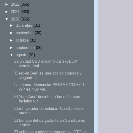
►
2022
(366)
►
2021
(363)
▼
2020
(366)
►
diciembre
(31)
►
noviembre
(30)
►
octubre
(31)
►
septiembre
(30)
▼
agosto
(31)
La unidad SSD inalámbrica 'skyBOX'
permite real...
'Sleep-In Bed'' es una opción cómoda y
elegante p...
La cámara Monocular PENTAX VM 6x21
WP es muy ver...
El 'SaniCase' desinfecta las máscaras
faciales y c...
El refrigerador de bebidas 'CoolBank'solo
tarda ci...
El tamaño del cargador fotón Sunslice es
similar...
El vehículo autónomo conceptual 'OTO' es