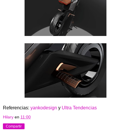
Referencias:
yankodesign
y
Ultra Tendencias
Hilary
en
11:00
Compartir