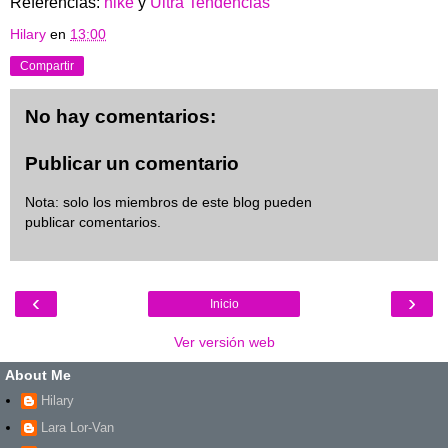
Referencias:
nike
y
Ultra Tendencias
Hilary
en
13:00
Compartir
No hay comentarios:
Publicar un comentario
Nota: solo los miembros de este blog pueden
publicar comentarios.
‹
›
Inicio
Ver versión web
About Me
Hilary
Lara Lor-Van