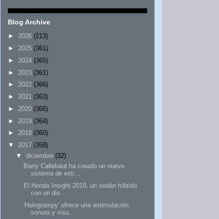
Blog Archive
►
2026
(213)
►
2025
(361)
►
2024
(365)
►
2023
(361)
►
2022
(366)
►
2021
(363)
►
2020
(366)
►
2019
(364)
►
2018
(360)
▼
2017
(358)
▼
diciembre
(32)
Barry Callebaut ha creado un nuevo
sistema de esti...
El Honda Insight 2019, un sedán híbrido
con un dis...
'Hologrampy' ofrece una estimulación
sonora y visu...