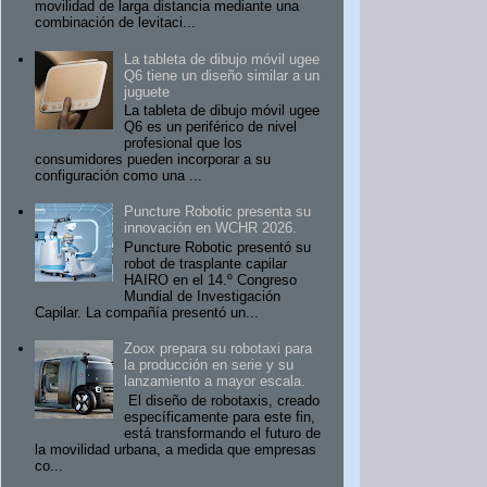
movilidad de larga distancia mediante una
combinación de levitaci...
La tableta de dibujo móvil ugee
Q6 tiene un diseño similar a un
juguete
La tableta de dibujo móvil ugee
Q6 es un periférico de nivel
profesional que los
consumidores pueden incorporar a su
configuración como una ...
Puncture Robotic presenta su
innovación en WCHR 2026.
Puncture Robotic presentó su
robot de trasplante capilar
HAIRO en el 14.º Congreso
Mundial de Investigación
Capilar. La compañía presentó un...
Zoox prepara su robotaxi para
la producción en serie y su
lanzamiento a mayor escala.
El diseño de robotaxis, creado
específicamente para este fin,
está transformando el futuro de
la movilidad urbana, a medida que empresas
co...