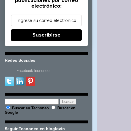
publicaciones por correo
electrónico:
Suscribirse
Redes Sociales
FacebookTecnoneo
Buscar en Tecnoneo
Buscar en
Google
Seguir Tecnoneo en bloglovin