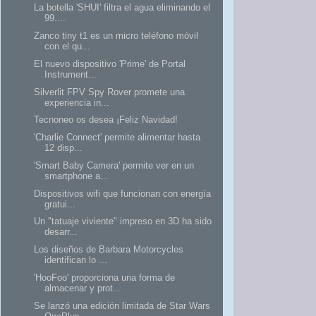
La botella 'SHUI' filtra el agua eliminando el
99....
Zanco tiny t1 es un micro teléfono móvil
con el qu...
El nuevo dispositivo 'Prime' de Portal
Instrument...
Silverlit FPV Spy Rover promete una
experiencia in...
Tecnoneo os desea ¡Feliz Navidad!
'Charlie Connect' permite alimentar hasta
12 disp...
'Smart Baby Camera' permite ver en un
smartphone a...
Dispositivos wifi que funcionan con energía
gratui...
Un "tatuaje viviente" impreso en 3D ha sido
desarr...
Los diseños de Barbara Motorcycles
identifican lo ...
'HooFoo' proporciona una forma de
almacenar y prot...
Se lanzó una edición limitada de Star Wars