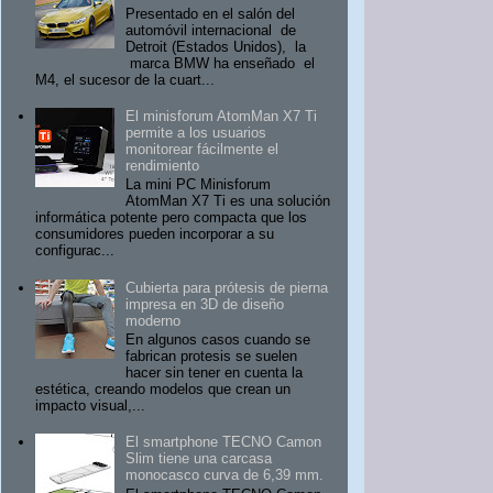
Presentado en el salón del
automóvil internacional de
Detroit (Estados Unidos), la
marca BMW ha enseñado el
M4, el sucesor de la cuart...
El minisforum AtomMan X7 Ti
permite a los usuarios
monitorear fácilmente el
rendimiento
La mini PC Minisforum
AtomMan X7 Ti es una solución
informática potente pero compacta que los
consumidores pueden incorporar a su
configurac...
Cubierta para prótesis de pierna
impresa en 3D de diseño
moderno
En algunos casos cuando se
fabrican protesis se suelen
hacer sin tener en cuenta la
estética, creando modelos que crean un
impacto visual,...
El smartphone TECNO Camon
Slim tiene una carcasa
monocasco curva de 6,39 mm.