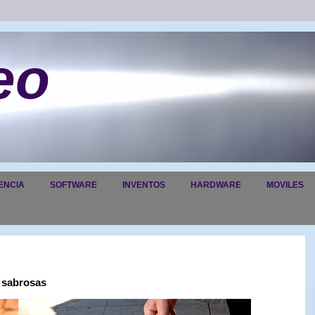
eo
ENCIA
SOFTWARE
INVENTOS
HARDWARE
MOVILES
 sabrosas