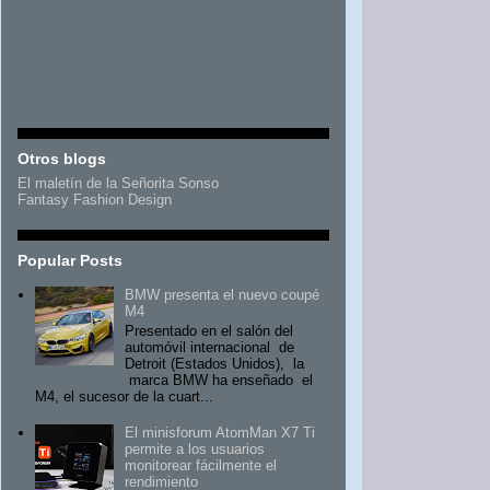
Otros blogs
El maletín de la Señorita Sonso
Fantasy Fashion Design
Popular Posts
BMW presenta el nuevo coupé
M4
Presentado en el salón del
automóvil internacional de
Detroit (Estados Unidos), la
marca BMW ha enseñado el
M4, el sucesor de la cuart...
El minisforum AtomMan X7 Ti
permite a los usuarios
monitorear fácilmente el
rendimiento