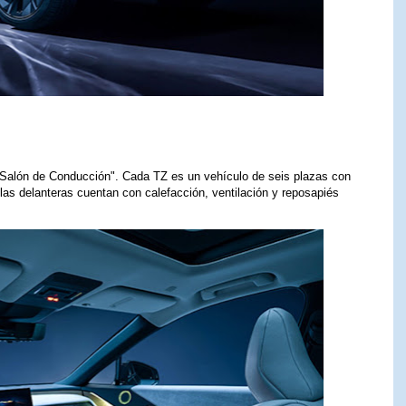
 "Salón de Conducción". Cada TZ es un vehículo de seis plazas con
ilas delanteras cuentan con calefacción, ventilación y reposapiés