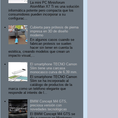
La mini PC Minisforum
AtomMan X7 Ti es una solución
informática potente pero compacta que los
consumidores pueden incorporar a su
configurac...
Cubierta para prótesis de pierna
impresa en 3D de diseño
moderno
En algunos casos cuando se
fabrican protesis se suelen
hacer sin tener en cuenta la
estética, creando modelos que crean un
impacto visual,...
El smartphone TECNO Camon
Slim tiene una carcasa
monocasco curva de 6,39 mm.
El smartphone TECNO Camon
Slim se ha incorporado al
catálogo de productos de la
marca como un teléfono elegante que
responde al interés de l...
BMW Concept M4 GTS,
preciosa versión con
novedades tecnológicas
El BMW Concept M4 GTS se
dio a conocer en Monterrey