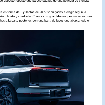
 de aspecto robusto que parece sacada de una película de ciencia
les en forma de L y llantas de 20 o 22 pulgadas a elegir según la
ería robusta y cuadrada. Cuenta con guardabarros pronunciados, una
acia la parte posterior, con una barra de luces que abarca todo el