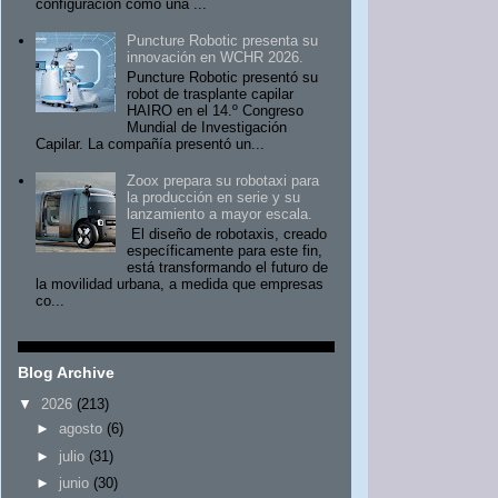
configuración como una ...
Puncture Robotic presenta su
innovación en WCHR 2026.
Puncture Robotic presentó su
robot de trasplante capilar
HAIRO en el 14.º Congreso
Mundial de Investigación
Capilar. La compañía presentó un...
Zoox prepara su robotaxi para
la producción en serie y su
lanzamiento a mayor escala.
El diseño de robotaxis, creado
específicamente para este fin,
está transformando el futuro de
la movilidad urbana, a medida que empresas
co...
Blog Archive
▼
2026
(213)
►
agosto
(6)
►
julio
(31)
►
junio
(30)