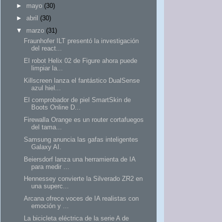
►
mayo
(30)
►
abril
(30)
▼
marzo
(31)
Fraunhofer ILT presentó la investigación
del react...
El robot Helix 02 de Figure ahora puede
limpiar la...
Killscreen lanza el fantástico DualSense
azul hiel...
El comprobador de piel SmartSkin de
Boots Online D...
Firewalla Orange es un router cortafuegos
del tama...
Samsung anuncia las gafas inteligentes
Galaxy AI.
Beiersdorf lanza una herramienta de IA
para medir ...
Hennessey convierte la Silverado ZR2 en
una superc...
Arcana ofrece voces de IA realistas con
emoción y ...
La bicicleta eléctrica de la serie A de