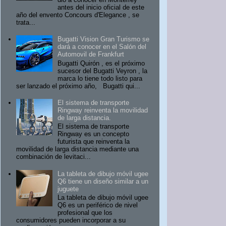
antes del inicio oficial de este
año del envento Concours d'Elegance , se
trata...
Bugatti Vision Gran Turismo se
dará a conocer en el Salón del
Automovil de Frankfurt
Bugatti Quirón , es el próximo
sucesor del Bugatti Veyron , la
marca lo tiene todo listo para
ser lanzado el próximo año, Bugatti qui...
El sistema de transporte
Ringway reinventa la movilidad
de larga distancia.
El sistema de transporte
Ringway es un concepto
futurista que reinventa la
movilidad de larga distancia mediante una
combinación de levitaci...
La tableta de dibujo móvil ugee
Q6 tiene un diseño similar a un
juguete
La tableta de dibujo móvil ugee
Q6 es un periférico de nivel
profesional que los
consumidores pueden incorporar a su