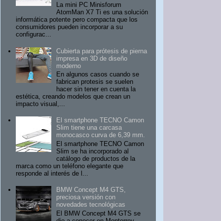
La mini PC Minisforum
AtomMan X7 Ti es una solución
informática potente pero compacta que los
consumidores pueden incorporar a su
configurac...
Cubierta para prótesis de pierna
impresa en 3D de diseño
moderno
En algunos casos cuando se
fabrican protesis se suelen
hacer sin tener en cuenta la
estética, creando modelos que crean un
impacto visual,...
El smartphone TECNO Camon
Slim tiene una carcasa
monocasco curva de 6,39 mm.
El smartphone TECNO Camon
Slim se ha incorporado al
catálogo de productos de la
marca como un teléfono elegante que
responde al interés de l...
BMW Concept M4 GTS,
preciosa versión con
novedades tecnológicas
El BMW Concept M4 GTS se
dio a conocer en Monterrey