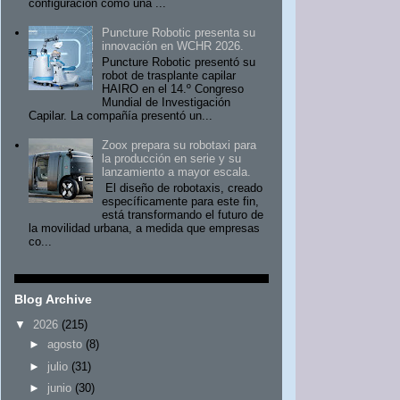
configuración como una ...
Puncture Robotic presenta su
innovación en WCHR 2026.
Puncture Robotic presentó su
robot de trasplante capilar
HAIRO en el 14.º Congreso
Mundial de Investigación
Capilar. La compañía presentó un...
Zoox prepara su robotaxi para
la producción en serie y su
lanzamiento a mayor escala.
El diseño de robotaxis, creado
específicamente para este fin,
está transformando el futuro de
la movilidad urbana, a medida que empresas
co...
Blog Archive
▼
2026
(215)
►
agosto
(8)
►
julio
(31)
►
junio
(30)