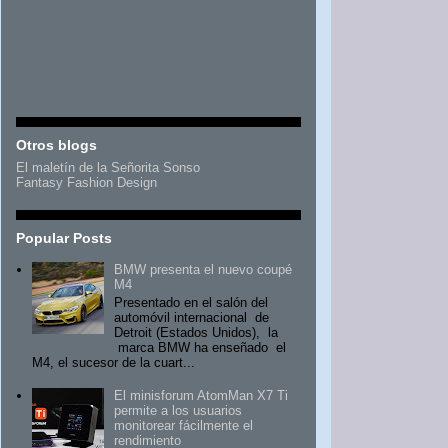
Otros blogs
El maletín de la Señorita Sonso
Fantasy Fashion Design
Popular Posts
BMW presenta el nuevo coupé
M4
Presentado en el salón del
automóvil internacional de
Detroit (Estados Unidos), la
marca BMW ha enseñado el
M4, el sucesor de la cuart...
El minisforum AtomMan X7 Ti
permite a los usuarios
monitorear fácilmente el
rendimiento