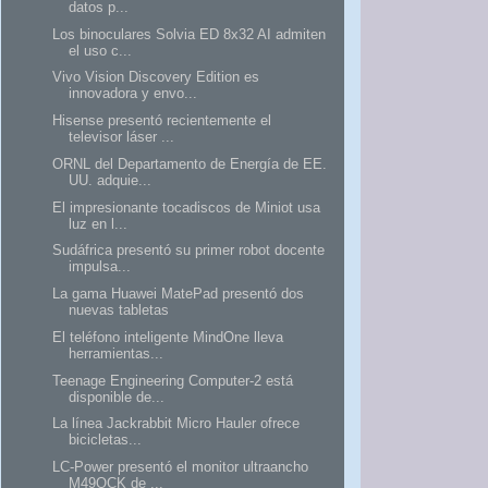
datos p...
Los binoculares Solvia ED 8x32 AI admiten
el uso c...
Vivo Vision Discovery Edition es
innovadora y envo...
Hisense presentó recientemente el
televisor láser ...
ORNL del Departamento de Energía de EE.
UU. adquie...
El impresionante tocadiscos de Miniot usa
luz en l...
Sudáfrica presentó su primer robot docente
impulsa...
La gama Huawei MatePad presentó dos
nuevas tabletas
El teléfono inteligente MindOne lleva
herramientas...
Teenage Engineering Computer-2 está
disponible de...
La línea Jackrabbit Micro Hauler ofrece
bicicletas...
LC-Power presentó el monitor ultraancho
M49QCK de ...