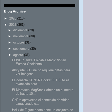
Blog Archive
►
2026
(213)
▼
2025
(361)
►
diciembre
(29)
►
noviembre
(30)
►
octubre
(31)
►
septiembre
(30)
▼
agosto
(31)
HONOR lanza 'Foldable Magic V5' en
Europa Occidental
Abxylute 3D One no requiere gafas para
ver imágene...
La consola KONKR Pocket FIT Elite es
avanzada pero...
El Martvsen MagStack ofrece un aumento
de hasta 10...
GoPro aprovecha el contenido de vídeo
almacenado e...
Helix de Figure ahora tiene un conjunto de