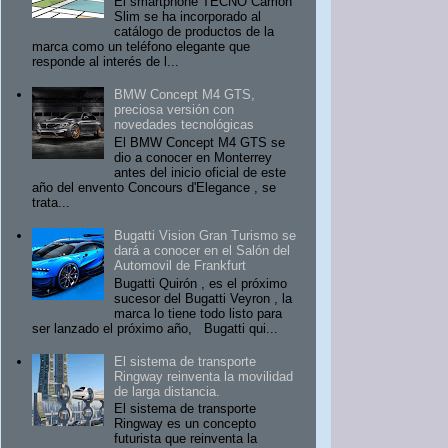
El smartphone TECNO Camon
Slim se ha incorporado al
catálogo de productos de la
marca como un teléfono elegante que
responde al interés de l...
BMW Concept M4 GTS,
preciosa versión con
novedades tecnológicas
El BMW Concept M4 GTS se
dio a conocer en Monterrey
antes del inicio oficial de este
año del envento Concours d'Elegance , se
trata...
Bugatti Vision Gran Turismo se
dará a conocer en el Salón del
Automovil de Frankfurt
Bugatti Quirón , es el próximo
sucesor del Bugatti Veyron , la
marca lo tiene todo listo para
ser lanzado el próximo año, Bugatti qui...
El sistema de transporte
Ringway reinventa la movilidad
de larga distancia.
El sistema de transporte
Ringway es un concepto
futurista que reinventa la