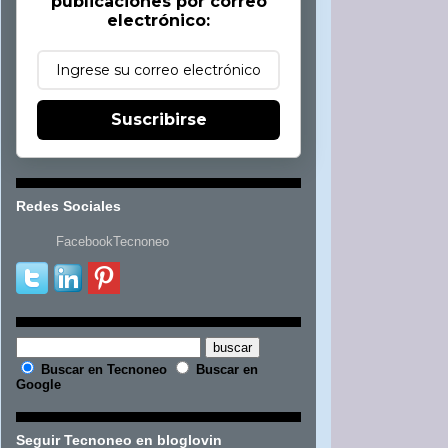
publicaciones por correo
electrónico:
Suscribirse
Redes Sociales
FacebookTecnoneo
Buscar en Tecnoneo
Buscar en
Google
Seguir Tecnoneo en bloglovin