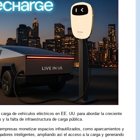
carga de vehículos eléctricos en EE. UU. para abordar la creciente
 y la falta de infraestructura de carga pública.
 empresas monetizar espacios infrautilizados, como aparcamientos y
rgadores inteligentes, ampliando así el acceso a la carga y generando