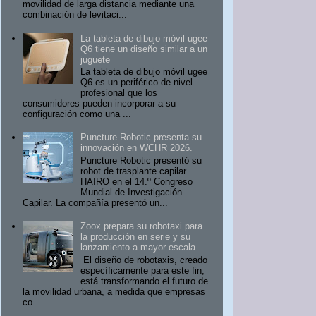
movilidad de larga distancia mediante una
combinación de levitaci...
La tableta de dibujo móvil ugee
Q6 tiene un diseño similar a un
juguete
La tableta de dibujo móvil ugee
Q6 es un periférico de nivel
profesional que los
consumidores pueden incorporar a su
configuración como una ...
Puncture Robotic presenta su
innovación en WCHR 2026.
Puncture Robotic presentó su
robot de trasplante capilar
HAIRO en el 14.º Congreso
Mundial de Investigación
Capilar. La compañía presentó un...
Zoox prepara su robotaxi para
la producción en serie y su
lanzamiento a mayor escala.
El diseño de robotaxis, creado
específicamente para este fin,
está transformando el futuro de
la movilidad urbana, a medida que empresas
co...