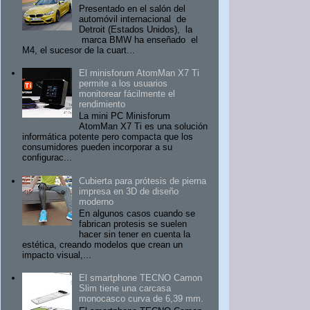
Presentado en el salón del
automóvil internacional de
Detroit (Estados Unidos), la
marca BMW ha enseñado el
M4, el sucesor de la cuart...
El minisforum AtomMan X7 Ti
permite a los usuarios
monitorear fácilmente el
rendimiento
La mini PC Minisforum
AtomMan X7 Ti es una solución
informática potente pero compacta que los
consumidores pueden incorporar a su
configurac...
Cubierta para prótesis de pierna
impresa en 3D de diseño
moderno
En algunos casos cuando se
fabrican protesis se suelen
hacer sin tener en cuenta la
estética, creando modelos que crean un
impacto visual,...
El smartphone TECNO Camon
Slim tiene una carcasa
monocasco curva de 6,39 mm.