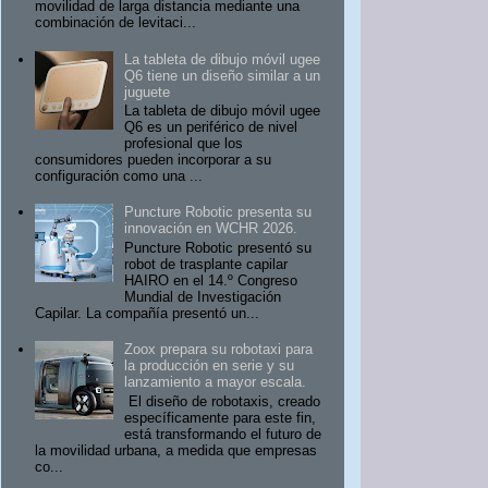
movilidad de larga distancia mediante una
combinación de levitaci...
La tableta de dibujo móvil ugee
Q6 tiene un diseño similar a un
juguete
La tableta de dibujo móvil ugee
Q6 es un periférico de nivel
profesional que los
consumidores pueden incorporar a su
configuración como una ...
Puncture Robotic presenta su
innovación en WCHR 2026.
Puncture Robotic presentó su
robot de trasplante capilar
HAIRO en el 14.º Congreso
Mundial de Investigación
Capilar. La compañía presentó un...
Zoox prepara su robotaxi para
la producción en serie y su
lanzamiento a mayor escala.
El diseño de robotaxis, creado
específicamente para este fin,
está transformando el futuro de
la movilidad urbana, a medida que empresas
co...