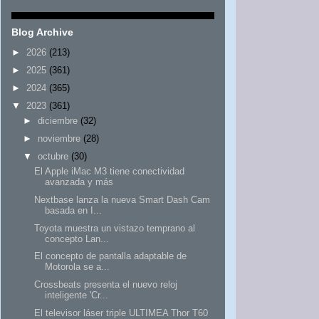
Blog Archive
►
2026
(213)
►
2025
(361)
►
2024
(365)
▼
2023
(361)
►
diciembre
(32)
►
noviembre
(28)
▼
octubre
(30)
El Apple iMac M3 tiene conectividad
avanzada y más
Nextbase lanza la nueva Smart Dash Cam
basada en I...
Toyota muestra un vistazo temprano al
concepto Lan...
El concepto de pantalla adaptable de
Motorola se a...
Crossbeats presenta el nuevo reloj
inteligente 'Cr...
El televisor láser triple ULTIMEA Thor T60