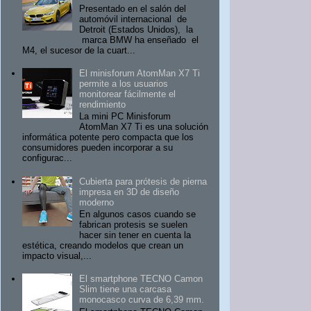
Presentado en el salón del
automóvil internacional de
Detroit (Estados Unidos), la
marca BMW ha enseñado el
M4, el sucesor de la cuart...
El minisforum AtomMan X7 Ti
permite a los usuarios
monitorear fácilmente el
rendimiento
La mini PC Minisforum
AtomMan X7 Ti es una solución
informática potente pero compacta que los
consumidores pueden incorporar a su
configurac...
Cubierta para prótesis de pierna
impresa en 3D de diseño
moderno
En algunos casos cuando se
fabrican protesis se suelen
hacer sin tener en cuenta la
estética, creando modelos que crean un
impacto visual,...
El smartphone TECNO Camon
Slim tiene una carcasa
monocasco curva de 6,39 mm.