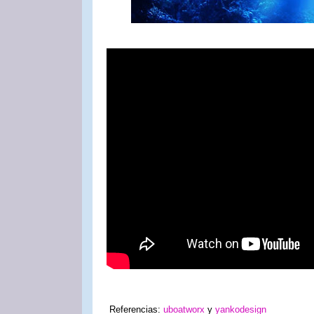
Referencias:
uboatworx
y
yankodesign