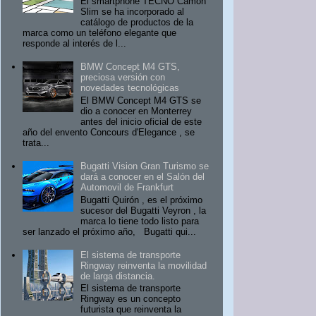
El smartphone TECNO Camon
Slim se ha incorporado al
catálogo de productos de la
marca como un teléfono elegante que
responde al interés de l...
BMW Concept M4 GTS,
preciosa versión con
novedades tecnológicas
El BMW Concept M4 GTS se
dio a conocer en Monterrey
antes del inicio oficial de este
año del envento Concours d'Elegance , se
trata...
Bugatti Vision Gran Turismo se
dará a conocer en el Salón del
Automovil de Frankfurt
Bugatti Quirón , es el próximo
sucesor del Bugatti Veyron , la
marca lo tiene todo listo para
ser lanzado el próximo año, Bugatti qui...
El sistema de transporte
Ringway reinventa la movilidad
de larga distancia.
El sistema de transporte
Ringway es un concepto
futurista que reinventa la