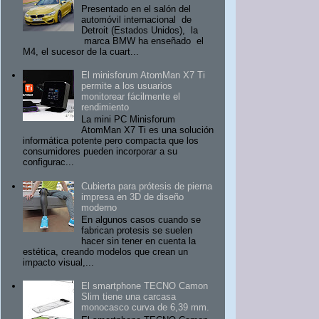
Presentado en el salón del
automóvil internacional de
Detroit (Estados Unidos), la
marca BMW ha enseñado el
M4, el sucesor de la cuart...
El minisforum AtomMan X7 Ti
permite a los usuarios
monitorear fácilmente el
rendimiento
La mini PC Minisforum
AtomMan X7 Ti es una solución
informática potente pero compacta que los
consumidores pueden incorporar a su
configurac...
Cubierta para prótesis de pierna
impresa en 3D de diseño
moderno
En algunos casos cuando se
fabrican protesis se suelen
hacer sin tener en cuenta la
estética, creando modelos que crean un
impacto visual,...
El smartphone TECNO Camon
Slim tiene una carcasa
monocasco curva de 6,39 mm.