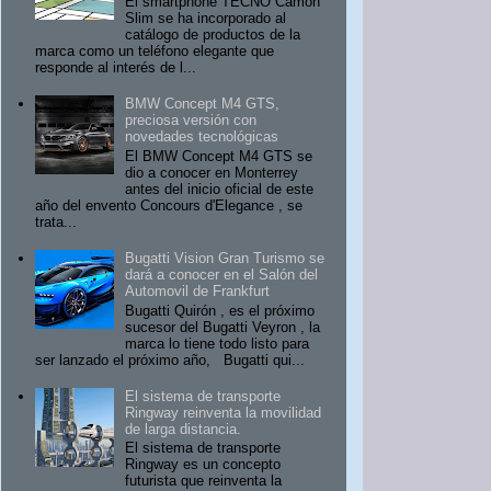
El smartphone TECNO Camon
Slim se ha incorporado al
catálogo de productos de la
marca como un teléfono elegante que
responde al interés de l...
BMW Concept M4 GTS,
preciosa versión con
novedades tecnológicas
El BMW Concept M4 GTS se
dio a conocer en Monterrey
antes del inicio oficial de este
año del envento Concours d'Elegance , se
trata...
Bugatti Vision Gran Turismo se
dará a conocer en el Salón del
Automovil de Frankfurt
Bugatti Quirón , es el próximo
sucesor del Bugatti Veyron , la
marca lo tiene todo listo para
ser lanzado el próximo año, Bugatti qui...
El sistema de transporte
Ringway reinventa la movilidad
de larga distancia.
El sistema de transporte
Ringway es un concepto
futurista que reinventa la