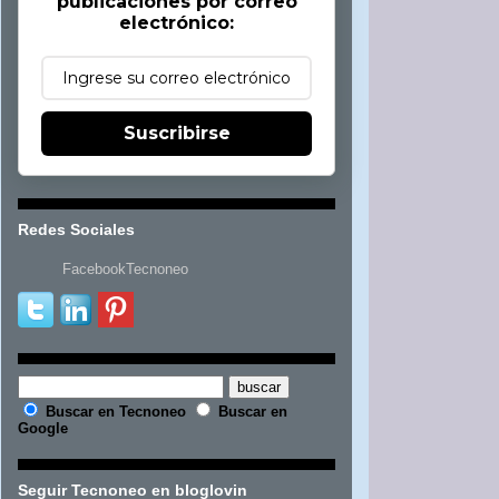
publicaciones por correo
electrónico:
Suscribirse
Redes Sociales
FacebookTecnoneo
Buscar en Tecnoneo
Buscar en
Google
Seguir Tecnoneo en bloglovin