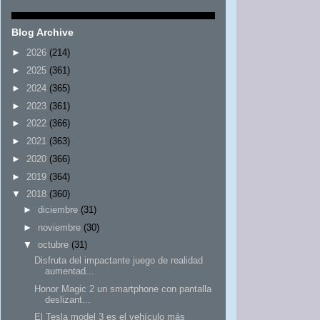
Blog Archive
►
2026
(214)
►
2025
(361)
►
2024
(365)
►
2023
(361)
►
2022
(366)
►
2021
(363)
►
2020
(366)
►
2019
(364)
▼
2018
(360)
►
diciembre
(31)
►
noviembre
(30)
▼
octubre
(31)
Disfruta del impactante juego de realidad
aumentad...
Honor Magic 2 un smartphone con pantalla
deslizant...
El Tesla model 3 es el vehículo más