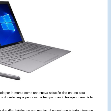
ado por la marca como una nueva solución dos en uno para
s durante largos períodos de tiempo cuando trabajen fuera de la
a dos días hábiles de uso gracias al paquete de batería integrado,