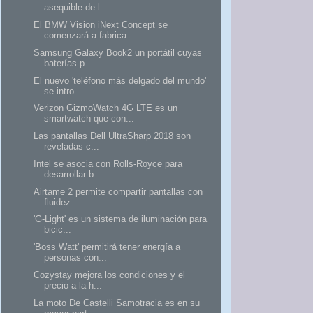
asequible de l...
El BMW Vision iNext Concept se
comenzará a fabrica...
Samsung Galaxy Book2 un portátil cuyas
baterías p...
El nuevo 'teléfono más delgado del mundo'
se intro...
Verizon GizmoWatch 4G LTE es un
smartwatch que con...
Las pantallas Dell UltraSharp 2018 son
reveladas c...
Intel se asocia con Rolls-Royce para
desarrollar b...
Airtame 2 permite compartir pantallas con
fluidez
'G-Light' es un sistema de iluminación para
bicic...
'Boss Watt' permitirá tener energía a
personas con...
Cozystay mejora los condiciones y el
precio a la h...
La moto De Castelli Samotracia es en su