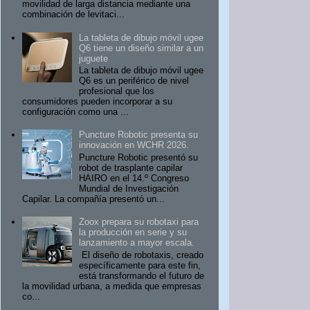
movilidad de larga distancia mediante una
combinación de levitaci...
La tableta de dibujo móvil ugee
Q6 tiene un diseño similar a un
juguete
La tableta de dibujo móvil ugee
Q6 es un periférico de nivel
profesional que los
consumidores pueden incorporar a su
configuración como una ...
Puncture Robotic presenta su
innovación en WCHR 2026.
Puncture Robotic presentó su
robot de trasplante capilar
HAIRO en el 14.º Congreso
Mundial de Investigación
Capilar. La compañía presentó un...
Zoox prepara su robotaxi para
la producción en serie y su
lanzamiento a mayor escala.
El diseño de robotaxis, creado
específicamente para este fin,
está transformando el futuro de
la movilidad urbana, a medida que empresas
co...