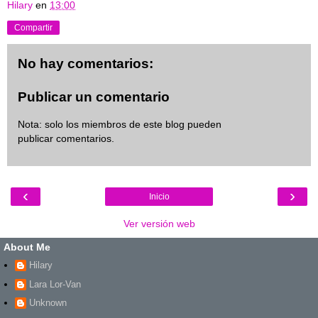
Hilary
en
13:00
Compartir
No hay comentarios:
Publicar un comentario
Nota: solo los miembros de este blog pueden
publicar comentarios.
‹
›
Inicio
Ver versión web
About Me
Hilary
Lara Lor-Van
Unknown