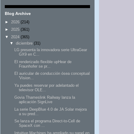
Blog Archive
►
2026
(214)
►
2025
(361)
▼
2024
(365)
▼
diciembre
(31)
LG presenta la innovadora serie UltraGear
GX9 en C...
El renderizado flexible upHear de
Fraunhofer se pr...
El auricular de conducción ósea conceptual
'Vision...
Ya puedes reservar por adelantado el
televisor OLE...
Govia Thameslink Railway lanza la
aplicación SignLive
La serie DeepBlue 4.0 de JA Solar mejora
a su pred...
Se lanza el programa Direct-to-Cell de
SpaceX con ...
Intuitive Machines ha ampliado su papel en