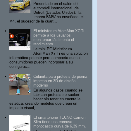
Presentado en el salón del
automóvil internacional de
Detroit (Estados Unidos), la
marca BMW ha enseñado el
M4, el sucesor de la cuart...
El minisforum AtomMan X7 Ti
permite a los usuarios
monitorear fácilmente el
rendimiento
La mini PC Minisforum
AtomMan X7 Ti es una solución
informática potente pero compacta que los
consumidores pueden incorporar a su
configurac...
Cubierta para prótesis de pierna
impresa en 3D de diseño
moderno
En algunos casos cuando se
fabrican protesis se suelen
hacer sin tener en cuenta la
estética, creando modelos que crean un
impacto visual,...
El smartphone TECNO Camon
Slim tiene una carcasa
monocasco curva de 6,39 mm.