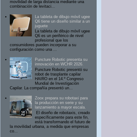
movilidad de larga distancia mediante una
combinación de levitaci...
La tableta de dibujo móvil ugee
Q6 tiene un diseño similar a un
juguete
La tableta de dibujo móvil ugee
Q6 es un periférico de nivel
profesional que los
consumidores pueden incorporar a su
configuración como una ...
Puncture Robotic presenta su
innovación en WCHR 2026.
Puncture Robotic presentó su
robot de trasplante capilar
HAIRO en el 14.º Congreso
Mundial de Investigación
Capilar. La compañía presentó un...
Zoox prepara su robotaxi para
la producción en serie y su
lanzamiento a mayor escala.
El diseño de robotaxis, creado
específicamente para este fin,
está transformando el futuro de
la movilidad urbana, a medida que empresas
co...