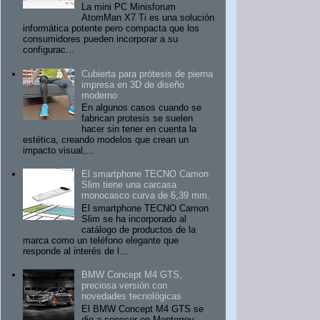
La mini PC Minisforum
AtomMan X7 Ti es una solución
informática potente pero compacta que los
consumidores pueden incorporar a su
configurac...
Cubierta para prótesis de pierna
impresa en 3D de diseño
moderno
En algunos casos cuando se
fabrican protesis se suelen
hacer sin tener en cuenta la
estética, creando modelos que crean un
impacto visual,...
El smartphone TECNO Camon
Slim tiene una carcasa
monocasco curva de 6,39 mm.
El smartphone TECNO Camon
Slim se ha incorporado al
catálogo de productos de la
marca como un teléfono elegante que
responde al interés de l...
BMW Concept M4 GTS,
preciosa versión con
novedades tecnológicas
El BMW Concept M4 GTS se
dio a conocer en Monterrey