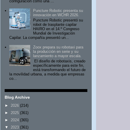
configuración como una ...
Puncture Robotic presenta su
innovación en WCHR 2026.
Puncture Robotic presentó su
robot de trasplante capilar
HAIRO en el 14.º Congreso
Mundial de Investigación
Capilar. La compañía presentó un...
Zoox prepara su robotaxi para
la producción en serie y su
lanzamiento a mayor escala.
El diseño de robotaxis, creado
específicamente para este fin,
está transformando el futuro de
la movilidad urbana, a medida que empresas
co...
Blog Archive
►
2026
(214)
►
2025
(361)
►
2024
(365)
▼
2023
(361)