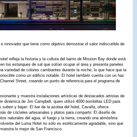
 innovador que tiene como objetivo demostrar el valor indiscutible de
otel refleja la historia y la cultura del barrio de Mission Bay donde está
do en los estanques de sal que solían ocupar el área y presenta paneles
na variedad de colores cambiantes durante la noche, lo que hace que la
onocible como un edificio notable. El hotel también cuenta con un haz
 Channel Street, creando un punto de referencia para el programa de
resionante y muestra instalaciones artísticas de destacados artistas de
ión dinámica de Jim Campbell, quien utilizó 4000 bombillas LED para
suben y bajan. El bar de la azotea del hotel, Cavaña, ofrece
más de cócteles artesanales y platos para compartir. El diseño de
ntos naturales del agua, el fuego y la tierra, creando una atmósfera
nvolvente del Luma Hotel no sólo es estéticamente agradable, sino que
muestra lo mejor de San Francisco.