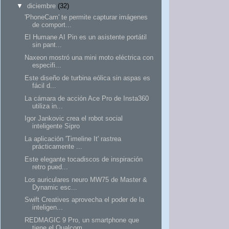
▼
diciembre
(32)
'PhoneCam' te permite capturar imágenes
de comport...
El Humane AI Pin es un asistente portátil
sin pant...
Naxeon mostró una mini moto eléctrica con
especifi...
Este diseño de turbina eólica sin aspas es
fácil d...
La cámara de acción Ace Pro de Insta360
utiliza in...
Igor Jankovic crea el robot social
inteligente Sipro
La aplicación 'Timeline It' rastrea
prácticamente ...
Este elegante tocadiscos de inspiración
retro pued...
Los auriculares neuro MW75 de Master &
Dynamic esc...
Swift Creatives aprovecha el poder de la
inteligen...
REDMAGIC 9 Pro, un smartphone que
tiene el Qualcom...