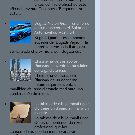
antes del inicio oficial de este
año del envento Concours d'Elegance , se
trata...
Bugatti Vision Gran Turismo se
dará a conocer en el Salón del
Automovil de Frankfurt
Bugatti Quirón , es el próximo
sucesor del Bugatti Veyron , la
marca lo tiene todo listo para
ser lanzado el próximo año, Bugatti qui...
El sistema de transporte
Ringway reinventa la movilidad
de larga distancia.
El sistema de transporte
Ringway es un concepto
futurista que reinventa la
movilidad de larga distancia mediante una
combinación de levitaci...
La tableta de dibujo móvil ugee
Q6 tiene un diseño similar a un
juguete
La tableta de dibujo móvil ugee
Q6 es un periférico de nivel
profesional que los
consumidores pueden incorporar a su