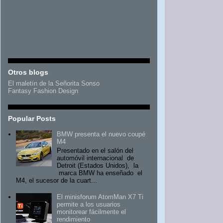
Otros blogs
El maletín de la Señorita Sonso
Fantasy Fashion Design
Popular Posts
BMW presenta el nuevo coupé
M4
Presentado en el salón del
automóvil internacional de
Detroit (Estados Unidos), la
marca BMW ha enseñado el
M4, el sucesor de la cuart...
El minisforum AtomMan X7 Ti
permite a los usuarios
monitorear fácilmente el
rendimiento